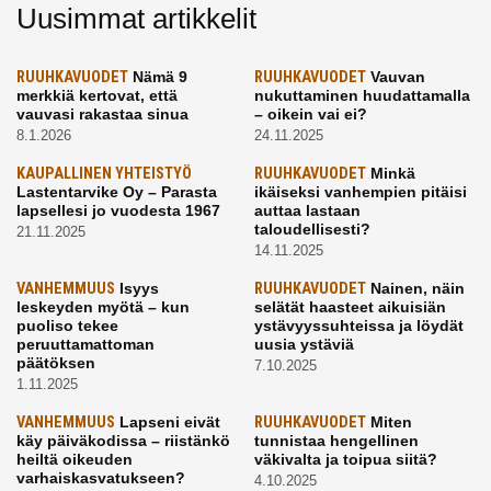
Uusimmat artikkelit
RUUHKAVUODET
Nämä 9
RUUHKAVUODET
Vauvan
merkkiä kertovat, että
nukuttaminen huudattamalla
vauvasi rakastaa sinua
– oikein vai ei?
8.1.2026
24.11.2025
KAUPALLINEN YHTEISTYÖ
RUUHKAVUODET
Minkä
Lastentarvike Oy – Parasta
ikäiseksi vanhempien pitäisi
lapsellesi jo vuodesta 1967
auttaa lastaan
taloudellisesti?
21.11.2025
14.11.2025
VANHEMMUUS
Isyys
RUUHKAVUODET
Nainen, näin
leskeyden myötä – kun
selätät haasteet aikuisiän
puoliso tekee
ystävyyssuhteissa ja löydät
peruuttamattoman
uusia ystäviä
päätöksen
7.10.2025
1.11.2025
VANHEMMUUS
Lapseni eivät
RUUHKAVUODET
Miten
käy päiväkodissa – riistänkö
tunnistaa hengellinen
heiltä oikeuden
väkivalta ja toipua siitä?
varhaiskasvatukseen?
4.10.2025