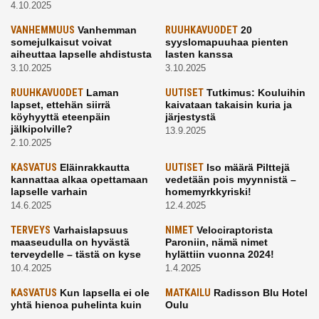
4.10.2025
VANHEMMUUS
Vanhemman
RUUHKAVUODET
20
somejulkaisut voivat
syyslomapuuhaa pienten
aiheuttaa lapselle ahdistusta
lasten kanssa
3.10.2025
3.10.2025
RUUHKAVUODET
Laman
UUTISET
Tutkimus: Kouluihin
lapset, ettehän siirrä
kaivataan takaisin kuria ja
köyhyyttä eteenpäin
järjestystä
jälkipolville?
13.9.2025
2.10.2025
KASVATUS
Eläinrakkautta
UUTISET
Iso määrä Pilttejä
kannattaa alkaa opettamaan
vedetään pois myynnistä –
lapselle varhain
homemyrkkyriski!
14.6.2025
12.4.2025
TERVEYS
Varhaislapsuus
NIMET
Velociraptorista
maaseudulla on hyvästä
Paroniin, nämä nimet
terveydelle – tästä on kyse
hylättiin vuonna 2024!
10.4.2025
1.4.2025
KASVATUS
Kun lapsella ei ole
MATKAILU
Radisson Blu Hotel
yhtä hienoa puhelinta kuin
Oulu
kavereilla
24.3.2025