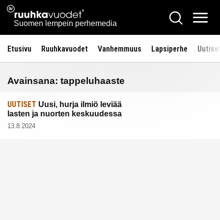
Siirry
Ruuhkavuodet.fi
Hae
sisältöön
Vali
Suomen lempein perhemedia
Etusivu
Ruuhkavuodet
Vanhemmuus
Lapsiperhe
Uutise
Avainsana:
tappeluhaaste
UUTISET
Uusi, hurja ilmiö leviää
lasten ja nuorten keskuudessa
13.8.2024