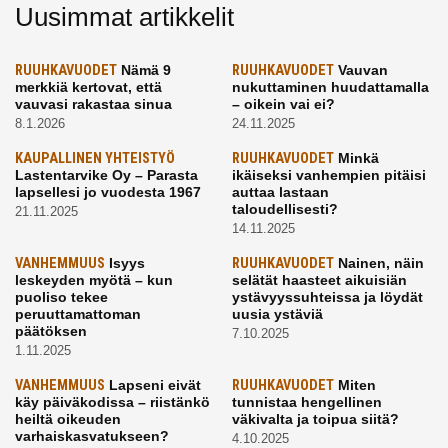
Uusimmat artikkelit
RUUHKAVUODET
Nämä 9
RUUHKAVUODET
Vauvan
merkkiä kertovat, että
nukuttaminen huudattamalla
vauvasi rakastaa sinua
– oikein vai ei?
8.1.2026
24.11.2025
KAUPALLINEN YHTEISTYÖ
RUUHKAVUODET
Minkä
Lastentarvike Oy – Parasta
ikäiseksi vanhempien pitäisi
lapsellesi jo vuodesta 1967
auttaa lastaan
taloudellisesti?
21.11.2025
14.11.2025
VANHEMMUUS
Isyys
RUUHKAVUODET
Nainen, näin
leskeyden myötä – kun
selätät haasteet aikuisiän
puoliso tekee
ystävyyssuhteissa ja löydät
peruuttamattoman
uusia ystäviä
päätöksen
7.10.2025
1.11.2025
VANHEMMUUS
Lapseni eivät
RUUHKAVUODET
Miten
käy päiväkodissa – riistänkö
tunnistaa hengellinen
heiltä oikeuden
väkivalta ja toipua siitä?
varhaiskasvatukseen?
4.10.2025