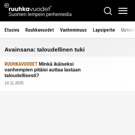
Siirry
Ruuhkavuodet.fi
Hae
sisältöön
Vali
Suomen lempein perhemedia
Etusivu
Ruuhkavuodet
Vanhemmuus
Lapsiperhe
Uutise
Avainsana:
taloudellinen tuki
RUUHKAVUODET
Minkä ikäiseksi
vanhempien pitäisi auttaa lastaan
taloudellisesti?
14.11.2025