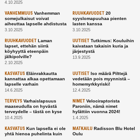
4.10.2025
VANHEMMUUS
Vanhemman
RUUHKAVUODET
20
somejulkaisut voivat
syyslomapuuhaa pienten
aiheuttaa lapselle ahdistusta
lasten kanssa
3.10.2025
3.10.2025
RUUHKAVUODET
Laman
UUTISET
Tutkimus: Kouluihin
lapset, ettehän siirrä
kaivataan takaisin kuria ja
köyhyyttä eteenpäin
järjestystä
jälkipolville?
13.9.2025
2.10.2025
KASVATUS
Eläinrakkautta
UUTISET
Iso määrä Pilttejä
kannattaa alkaa opettamaan
vedetään pois myynnistä –
lapselle varhain
homemyrkkyriski!
14.6.2025
12.4.2025
TERVEYS
Varhaislapsuus
NIMET
Velociraptorista
maaseudulla on hyvästä
Paroniin, nämä nimet
terveydelle – tästä on kyse
hylättiin vuonna 2024!
10.4.2025
1.4.2025
KASVATUS
Kun lapsella ei ole
MATKAILU
Radisson Blu Hotel
yhtä hienoa puhelinta kuin
Oulu
kavereilla
24.3.2025