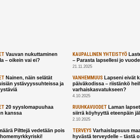
ET
KAUPALLINEN YHTEISTYÖ
Vauvan nukuttaminen
Laste
a – oikein vai ei?
– Parasta lapsellesi jo vuod
21.11.2025
ET
VANHEMMUUS
Nainen, näin selätät
Lapseni eivät 
uisiän ystävyyssuhteissa ja
päiväkodissa – riistänkö hei
 ystäviä
varhaiskasvatukseen?
4.10.2025
ET
RUUHKAVUODET
20 syyslomapuuhaa
Laman lapset,
en kanssa
siirrä köyhyyttä eteenpäin jäl
2.10.2025
TERVEYS
määrä Pilttejä vedetään pois
Varhaislapsuus maa
 homemyrkkyriski!
hyvästä terveydelle – tästä 