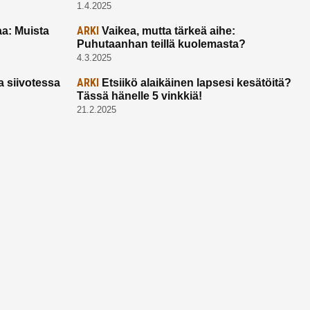
1.4.2025
ARKI
a: Muista
Vaikea, mutta tärkeä aihe:
Puhutaanhan teillä kuolemasta?
4.3.2025
ARKI
a siivotessa
Etsiikö alaikäinen lapsesi kesätöitä?
Tässä hänelle 5 vinkkiä!
21.2.2025
Ota yhtettä
Ota yhteyttä:
toimitus@ruuhkavuodet.fi
Yhteistyöt:
myynti@ruuhkavuodet.fi