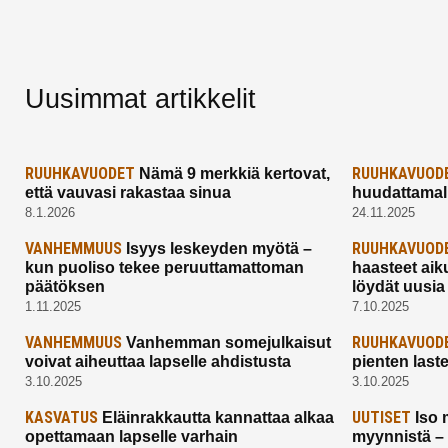
Uusimmat artikkelit
RUUHKAVUODET
RUUHKAVUOD
Nämä 9 merkkiä kertovat,
että vauvasi rakastaa sinua
huudattamall
8.1.2026
24.11.2025
VANHEMMUUS
RUUHKAVUOD
Isyys leskeyden myötä –
kun puoliso tekee peruuttamattoman
haasteet aik
päätöksen
löydät uusia
1.11.2025
7.10.2025
VANHEMMUUS
RUUHKAVUOD
Vanhemman somejulkaisut
voivat aiheuttaa lapselle ahdistusta
pienten last
3.10.2025
3.10.2025
KASVATUS
UUTISET
Eläinrakkautta kannattaa alkaa
Iso 
opettamaan lapselle varhain
myynnistä –