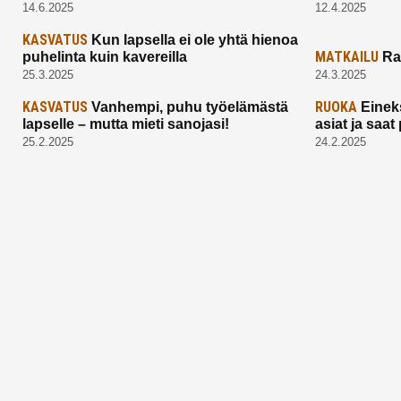
14.6.2025
12.4.2025
KASVATUS
Kun lapsella ei ole yhtä hienoa
MATKAILU
puhelinta kuin kavereilla
Ra
25.3.2025
24.3.2025
KASVATUS
RUOKA
Vanhempi, puhu työelämästä
Einek
lapselle – mutta mieti sanojasi!
asiat ja saa
25.2.2025
24.2.2025
Aitoa vertaistukea perhearkeen, lempeästi
myötäeläen
Facebook
Instagram
TikTok
X