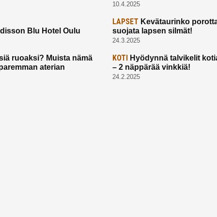
10.4.2025
LAPSET
Kevätaurinko porotta
disson Blu Hotel Oulu
suojata lapsen silmät!
24.3.2025
KOTI
siä ruoaksi? Muista nämä
Hyödynnä talvikelit koti
t paremman aterian
– 2 näppärää vinkkiä!
24.2.2025
Etusivu
Meistä
Ruuhkavuodet
Lapsiperhe
Vanhemmuus
Tietosuojalauseke