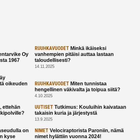
RUUHKAVUODET
Minkä ikäiseksi
ntarvike Oy
vanhempien pitäisi auttaa lastaan
esta 1967
taloudellisesti?
14.11.2025
käy
RUUHKAVUODET
ltä oikeuden
Miten tunnistaa
hengellinen väkivalta ja toipua siitä?
4.10.2025
UUTISET
 ettehän
Tutkimus: Kouluihin kaivataan
kipolville?
takaisin kuria ja järjestystä
13.9.2025
NIMET
seudulla on
Velociraptorista Paroniin, nämä
on kyse
nimet hylättiin vuonna 2024!