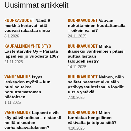
Uusimmat artikkelit
RUUHKAVUODET
Nämä 9
RUUHKAVUODET
Vauvan
merkkiä kertovat, että
nukuttaminen huudattamalla
vauvasi rakastaa sinua
– oikein vai ei?
8.1.2026
24.11.2025
KAUPALLINEN YHTEISTYÖ
RUUHKAVUODET
Minkä
Lastentarvike Oy – Parasta
ikäiseksi vanhempien pitäisi
lapsellesi jo vuodesta 1967
auttaa lastaan
taloudellisesti?
21.11.2025
14.11.2025
VANHEMMUUS
Isyys
RUUHKAVUODET
Nainen, näin
leskeyden myötä – kun
selätät haasteet aikuisiän
puoliso tekee
ystävyyssuhteissa ja löydät
peruuttamattoman
uusia ystäviä
päätöksen
7.10.2025
1.11.2025
VANHEMMUUS
Lapseni eivät
RUUHKAVUODET
Miten
käy päiväkodissa – riistänkö
tunnistaa hengellinen
heiltä oikeuden
väkivalta ja toipua siitä?
varhaiskasvatukseen?
4.10.2025