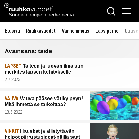
Siirry
Ruuhkavuodet.fi
Hae
sisältöön
Vali
Suomen lempein perhemedia
Etusivu
Ruuhkavuodet
Vanhemmuus
Lapsiperhe
Uutise
Avainsana:
taide
LAPSET
Taiteen ja luovan ilmaisun
merkitys lapsen kehitykselle
2.7.2023
VAUVA
Vauva pääsee värikylpyyn! -
Mitä ihmettä se tarkoittaa?
13.3.2022
VINKIT
Hauskat ja ällistyttävän
helpot piirrustusideat-näillä saat