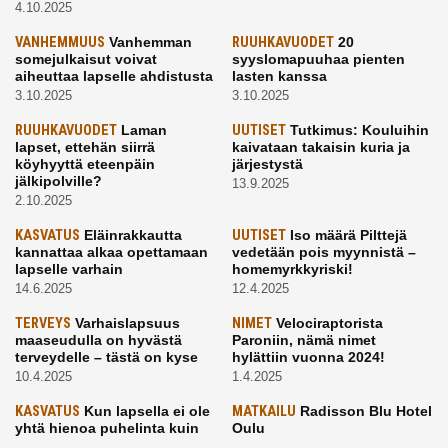
4.10.2025
VANHEMMUUS
Vanhemman
RUUHKAVUODET
20
somejulkaisut voivat
syyslomapuuhaa pienten
aiheuttaa lapselle ahdistusta
lasten kanssa
3.10.2025
3.10.2025
RUUHKAVUODET
Laman
UUTISET
Tutkimus: Kouluihin
lapset, ettehän siirrä
kaivataan takaisin kuria ja
köyhyyttä eteenpäin
järjestystä
jälkipolville?
13.9.2025
2.10.2025
KASVATUS
Eläinrakkautta
UUTISET
Iso määrä Pilttejä
kannattaa alkaa opettamaan
vedetään pois myynnistä –
lapselle varhain
homemyrkkyriski!
14.6.2025
12.4.2025
TERVEYS
Varhaislapsuus
NIMET
Velociraptorista
maaseudulla on hyvästä
Paroniin, nämä nimet
terveydelle – tästä on kyse
hylättiin vuonna 2024!
10.4.2025
1.4.2025
KASVATUS
Kun lapsella ei ole
MATKAILU
Radisson Blu Hotel
yhtä hienoa puhelinta kuin
Oulu
kavereilla
24.3.2025