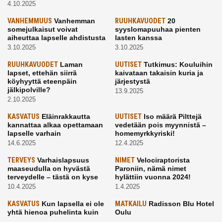
4.10.2025
VANHEMMUUS
Vanhemman
RUUHKAVUODET
20
somejulkaisut voivat
syyslomapuuhaa pienten
aiheuttaa lapselle ahdistusta
lasten kanssa
3.10.2025
3.10.2025
RUUHKAVUODET
Laman
UUTISET
Tutkimus: Kouluihin
lapset, ettehän siirrä
kaivataan takaisin kuria ja
köyhyyttä eteenpäin
järjestystä
jälkipolville?
13.9.2025
2.10.2025
KASVATUS
Eläinrakkautta
UUTISET
Iso määrä Pilttejä
kannattaa alkaa opettamaan
vedetään pois myynnistä –
lapselle varhain
homemyrkkyriski!
14.6.2025
12.4.2025
TERVEYS
Varhaislapsuus
NIMET
Velociraptorista
maaseudulla on hyvästä
Paroniin, nämä nimet
terveydelle – tästä on kyse
hylättiin vuonna 2024!
10.4.2025
1.4.2025
KASVATUS
Kun lapsella ei ole
MATKAILU
Radisson Blu Hotel
yhtä hienoa puhelinta kuin
Oulu
kavereilla
24.3.2025