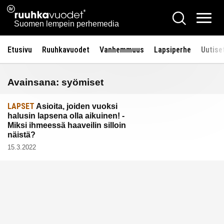
Siirry
Ruuhkavuodet.fi
Hae
sisältöön
Vali
Suomen lempein perhemedia
Etusivu
Ruuhkavuodet
Vanhemmuus
Lapsiperhe
Uutise
Avainsana:
syömiset
LAPSET
Asioita, joiden vuoksi
halusin lapsena olla aikuinen! -
Miksi ihmeessä haaveilin silloin
näistä?
15.3.2022