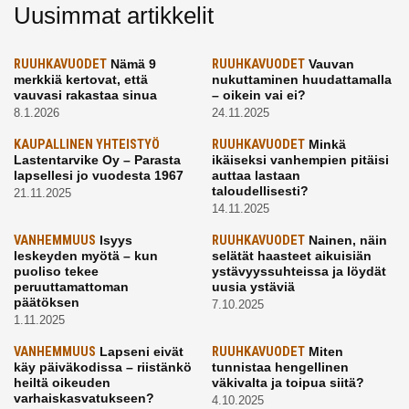
Uusimmat artikkelit
RUUHKAVUODET
Nämä 9
RUUHKAVUODET
Vauvan
merkkiä kertovat, että
nukuttaminen huudattamalla
vauvasi rakastaa sinua
– oikein vai ei?
8.1.2026
24.11.2025
KAUPALLINEN YHTEISTYÖ
RUUHKAVUODET
Minkä
Lastentarvike Oy – Parasta
ikäiseksi vanhempien pitäisi
lapsellesi jo vuodesta 1967
auttaa lastaan
taloudellisesti?
21.11.2025
14.11.2025
VANHEMMUUS
Isyys
RUUHKAVUODET
Nainen, näin
leskeyden myötä – kun
selätät haasteet aikuisiän
puoliso tekee
ystävyyssuhteissa ja löydät
peruuttamattoman
uusia ystäviä
päätöksen
7.10.2025
1.11.2025
VANHEMMUUS
Lapseni eivät
RUUHKAVUODET
Miten
käy päiväkodissa – riistänkö
tunnistaa hengellinen
heiltä oikeuden
väkivalta ja toipua siitä?
varhaiskasvatukseen?
4.10.2025