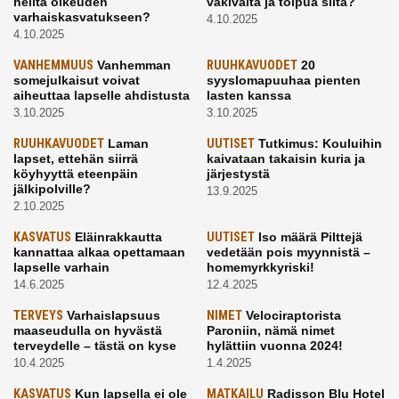
heiltä oikeuden
väkivalta ja toipua siitä?
varhaiskasvatukseen?
4.10.2025
4.10.2025
VANHEMMUUS
Vanhemman
RUUHKAVUODET
20
somejulkaisut voivat
syyslomapuuhaa pienten
aiheuttaa lapselle ahdistusta
lasten kanssa
3.10.2025
3.10.2025
RUUHKAVUODET
Laman
UUTISET
Tutkimus: Kouluihin
lapset, ettehän siirrä
kaivataan takaisin kuria ja
köyhyyttä eteenpäin
järjestystä
jälkipolville?
13.9.2025
2.10.2025
KASVATUS
Eläinrakkautta
UUTISET
Iso määrä Pilttejä
kannattaa alkaa opettamaan
vedetään pois myynnistä –
lapselle varhain
homemyrkkyriski!
14.6.2025
12.4.2025
TERVEYS
Varhaislapsuus
NIMET
Velociraptorista
maaseudulla on hyvästä
Paroniin, nämä nimet
terveydelle – tästä on kyse
hylättiin vuonna 2024!
10.4.2025
1.4.2025
KASVATUS
Kun lapsella ei ole
MATKAILU
Radisson Blu Hotel