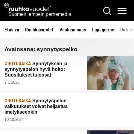
Siirry
Ruuhkavuodet.fi
Hae
sisältöön
Vali
Suomen lempein perhemedia
Etusivu
Ruuhkavuodet
Vanhemmuus
Lapsiperhe
Uutise
Avainsana:
synnytyspelko
ODOTUSAIKA
Synnytyksen ja
synnytyspelon hyvä hoito:
Suositukset tulossa!
7.1.2025
ODOTUSAIKA
Synnytyspelon
vaikutukset voivat heijastua
imetykseenkin
10.10.2024