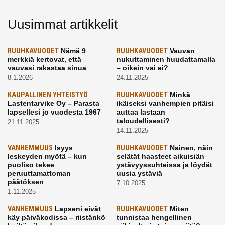
Uusimmat artikkelit
RUUHKAVUODET
Nämä 9
RUUHKAVUODET
Vauvan
merkkiä kertovat, että
nukuttaminen huudattamalla
vauvasi rakastaa sinua
– oikein vai ei?
8.1.2026
24.11.2025
KAUPALLINEN YHTEISTYÖ
RUUHKAVUODET
Minkä
Lastentarvike Oy – Parasta
ikäiseksi vanhempien pitäisi
lapsellesi jo vuodesta 1967
auttaa lastaan
taloudellisesti?
21.11.2025
14.11.2025
VANHEMMUUS
Isyys
RUUHKAVUODET
Nainen, näin
leskeyden myötä – kun
selätät haasteet aikuisiän
puoliso tekee
ystävyyssuhteissa ja löydät
peruuttamattoman
uusia ystäviä
päätöksen
7.10.2025
1.11.2025
VANHEMMUUS
Lapseni eivät
RUUHKAVUODET
Miten
käy päiväkodissa – riistänkö
tunnistaa hengellinen