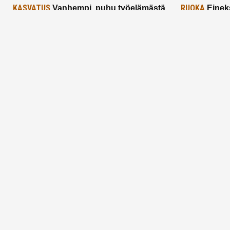
KASVATUS
RUOKA
Vanhempi, puhu työelämästä
Einek
lapselle – mutta mieti sanojasi!
asiat ja saa
25.2.2025
24.2.2025
Aitoa vertaistukea perhearkeen, lempeästi
myötäeläen
Facebook
Instagram
TikTok
X