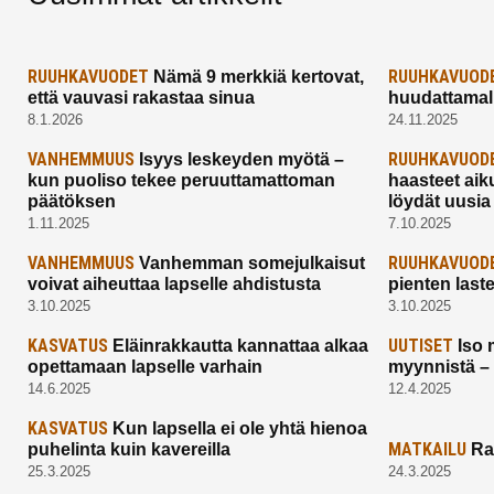
RUUHKAVUODET
RUUHKAVUOD
Nämä 9 merkkiä kertovat,
että vauvasi rakastaa sinua
huudattamall
8.1.2026
24.11.2025
VANHEMMUUS
RUUHKAVUOD
Isyys leskeyden myötä –
kun puoliso tekee peruuttamattoman
haasteet aik
päätöksen
löydät uusia
1.11.2025
7.10.2025
VANHEMMUUS
RUUHKAVUOD
Vanhemman somejulkaisut
voivat aiheuttaa lapselle ahdistusta
pienten last
3.10.2025
3.10.2025
KASVATUS
UUTISET
Eläinrakkautta kannattaa alkaa
Iso 
opettamaan lapselle varhain
myynnistä –
14.6.2025
12.4.2025
KASVATUS
Kun lapsella ei ole yhtä hienoa
MATKAILU
puhelinta kuin kavereilla
Ra
25.3.2025
24.3.2025