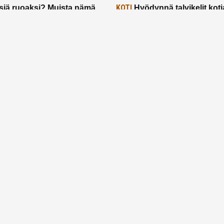
KOTI
siä ruoaksi? Muista nämä
Hyödynnä talvikelit koti
t paremman aterian
– 2 näppärää vinkkiä!
24.2.2025
Etusivu
Meistä
Ruuhkavuodet
Lapsiperhe
Vanhemmuus
Tietosuojalauseke
© 2026 Ruuhkavuodet.fi. Kaikki oikeudet pidätetään.