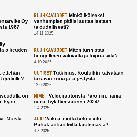
RUUHKAVUODET
Minkä ikäiseksi
ntarvike Oy
vanhempien pitäisi auttaa lastaan
esta 1967
taloudellisesti?
14.11.2025
käy
RUUHKAVUODET
ltä oikeuden
Miten tunnistaa
hengellinen väkivalta ja toipua siitä?
4.10.2025
UUTISET
 ettehän
Tutkimus: Kouluihin kaivataan
kipolville?
takaisin kuria ja järjestystä
13.9.2025
NIMET
seudulla on
Velociraptorista Paroniin, nämä
on kyse
nimet hylättiin vuonna 2024!
1.4.2025
ARKI
a: Muista
Vaikea, mutta tärkeä aihe:
Puhutaanhan teillä kuolemasta?
4.3.2025