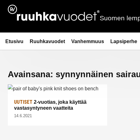
Siirry
sisältöön
Suomen lemp
Ruuhkavuodet.fi
Etusivu
Ruuhkavuodet
Vanhemmuus
Lapsiperhe
Avainsana:
synnynnäinen saira
UUTISET
2-vuotias, joka käyttää
vastasyntyneen vaatteita
14.6.2021