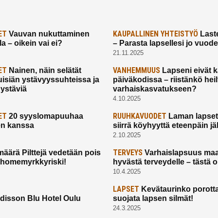
ET
KAUPALLINEN YHTEISTYÖ
Vauvan nukuttaminen
Laste
a – oikein vai ei?
– Parasta lapsellesi jo vuod
21.11.2025
ET
VANHEMMUUS
Nainen, näin selätät
Lapseni eivät 
uisiän ystävyyssuhteissa ja
päiväkodissa – riistänkö hei
 ystäviä
varhaiskasvatukseen?
4.10.2025
ET
RUUHKAVUODET
20 syyslomapuuhaa
Laman lapset,
en kanssa
siirrä köyhyyttä eteenpäin jäl
2.10.2025
TERVEYS
määrä Pilttejä vedetään pois
Varhaislapsuus maa
 homemyrkkyriski!
hyvästä terveydelle – tästä 
10.4.2025
LAPSET
Kevätaurinko porotta
disson Blu Hotel Oulu
suojata lapsen silmät!
24.3.2025