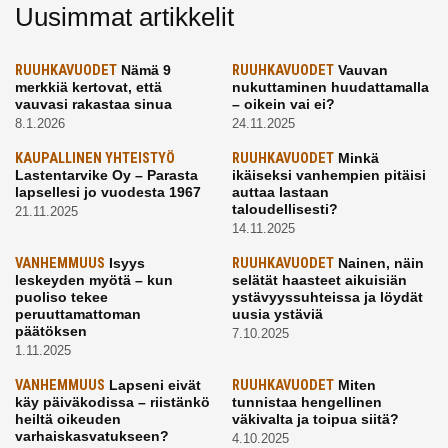
Uusimmat artikkelit
RUUHKAVUODET
Nämä 9
RUUHKAVUODET
Vauvan
merkkiä kertovat, että
nukuttaminen huudattamalla
vauvasi rakastaa sinua
– oikein vai ei?
8.1.2026
24.11.2025
KAUPALLINEN YHTEISTYÖ
RUUHKAVUODET
Minkä
Lastentarvike Oy – Parasta
ikäiseksi vanhempien pitäisi
lapsellesi jo vuodesta 1967
auttaa lastaan
taloudellisesti?
21.11.2025
14.11.2025
VANHEMMUUS
Isyys
RUUHKAVUODET
Nainen, näin
leskeyden myötä – kun
selätät haasteet aikuisiän
puoliso tekee
ystävyyssuhteissa ja löydät
peruuttamattoman
uusia ystäviä
päätöksen
7.10.2025
1.11.2025
VANHEMMUUS
Lapseni eivät
RUUHKAVUODET
Miten
käy päiväkodissa – riistänkö
tunnistaa hengellinen
heiltä oikeuden
väkivalta ja toipua siitä?
varhaiskasvatukseen?
4.10.2025