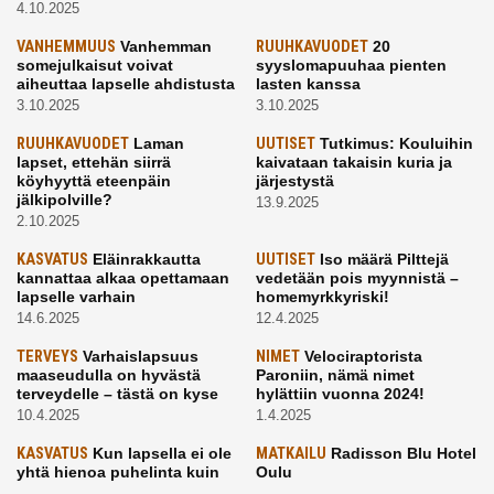
4.10.2025
VANHEMMUUS
Vanhemman
RUUHKAVUODET
20
somejulkaisut voivat
syyslomapuuhaa pienten
aiheuttaa lapselle ahdistusta
lasten kanssa
3.10.2025
3.10.2025
RUUHKAVUODET
Laman
UUTISET
Tutkimus: Kouluihin
lapset, ettehän siirrä
kaivataan takaisin kuria ja
köyhyyttä eteenpäin
järjestystä
jälkipolville?
13.9.2025
2.10.2025
KASVATUS
Eläinrakkautta
UUTISET
Iso määrä Pilttejä
kannattaa alkaa opettamaan
vedetään pois myynnistä –
lapselle varhain
homemyrkkyriski!
14.6.2025
12.4.2025
TERVEYS
Varhaislapsuus
NIMET
Velociraptorista
maaseudulla on hyvästä
Paroniin, nämä nimet
terveydelle – tästä on kyse
hylättiin vuonna 2024!
10.4.2025
1.4.2025
KASVATUS
Kun lapsella ei ole
MATKAILU
Radisson Blu Hotel
yhtä hienoa puhelinta kuin
Oulu
kavereilla
24.3.2025