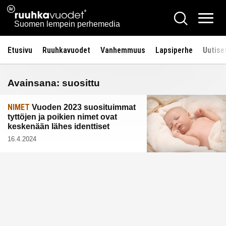
Siirry
Ruuhkavuodet.fi
Hae
sisältöön
Vali
Suomen lempein perhemedia
Etusivu
Ruuhkavuodet
Vanhemmuus
Lapsiperhe
Uutise
Avainsana:
suosittu
NIMET
Vuoden 2023 suosituimmat
tyttöjen ja poikien nimet ovat
keskenään lähes identtiset
16.4.2024