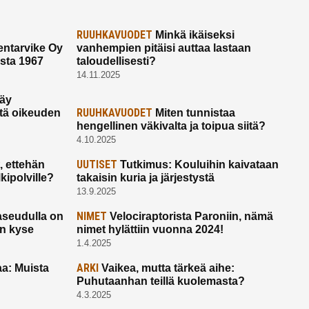
RUUHKAVUODET
Minkä ikäiseksi
ntarvike Oy
vanhempien pitäisi auttaa lastaan
esta 1967
taloudellisesti?
14.11.2025
käy
RUUHKAVUODET
ltä oikeuden
Miten tunnistaa
hengellinen väkivalta ja toipua siitä?
4.10.2025
UUTISET
 ettehän
Tutkimus: Kouluihin kaivataan
kipolville?
takaisin kuria ja järjestystä
13.9.2025
NIMET
seudulla on
Velociraptorista Paroniin, nämä
on kyse
nimet hylättiin vuonna 2024!
1.4.2025
ARKI
a: Muista
Vaikea, mutta tärkeä aihe:
Puhutaanhan teillä kuolemasta?
4.3.2025