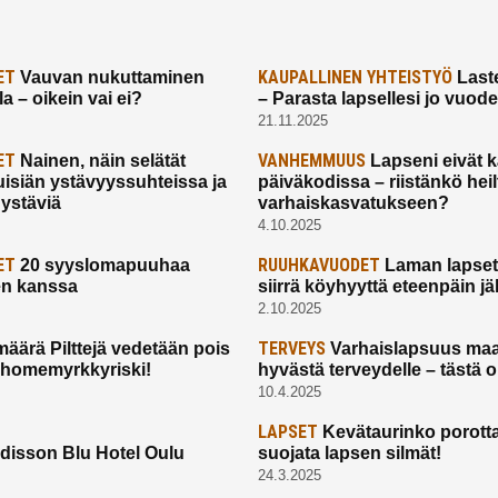
ET
KAUPALLINEN YHTEISTYÖ
Vauvan nukuttaminen
Laste
a – oikein vai ei?
– Parasta lapsellesi jo vuod
21.11.2025
ET
VANHEMMUUS
Nainen, näin selätät
Lapseni eivät 
uisiän ystävyyssuhteissa ja
päiväkodissa – riistänkö hei
 ystäviä
varhaiskasvatukseen?
4.10.2025
ET
RUUHKAVUODET
20 syyslomapuuhaa
Laman lapset,
en kanssa
siirrä köyhyyttä eteenpäin jäl
2.10.2025
TERVEYS
määrä Pilttejä vedetään pois
Varhaislapsuus maa
 homemyrkkyriski!
hyvästä terveydelle – tästä 
10.4.2025
LAPSET
Kevätaurinko porotta
disson Blu Hotel Oulu
suojata lapsen silmät!
24.3.2025