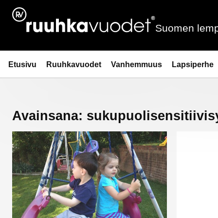
Siirry
sisältöön
Suomen lemp
Ruuhkavuodet.fi
Etusivu
Ruuhkavuodet
Vanhemmuus
Lapsiperhe
Avainsana:
sukupuolisensitiivis