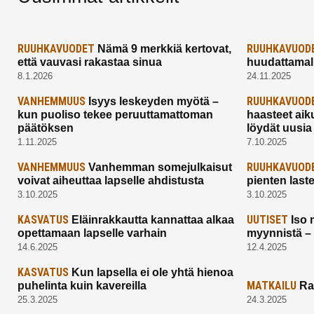
RUUHKAVUODET
RUUHKAVUOD
Nämä 9 merkkiä kertovat,
että vauvasi rakastaa sinua
huudattamall
8.1.2026
24.11.2025
VANHEMMUUS
RUUHKAVUOD
Isyys leskeyden myötä –
kun puoliso tekee peruuttamattoman
haasteet aik
päätöksen
löydät uusia
1.11.2025
7.10.2025
VANHEMMUUS
RUUHKAVUOD
Vanhemman somejulkaisut
voivat aiheuttaa lapselle ahdistusta
pienten last
3.10.2025
3.10.2025
KASVATUS
UUTISET
Eläinrakkautta kannattaa alkaa
Iso 
opettamaan lapselle varhain
myynnistä –
14.6.2025
12.4.2025
KASVATUS
Kun lapsella ei ole yhtä hienoa
MATKAILU
puhelinta kuin kavereilla
Ra
25.3.2025
24.3.2025