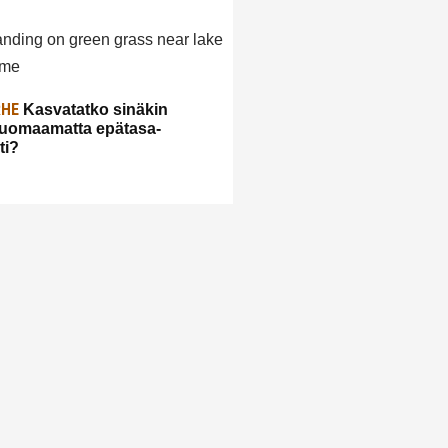
RHE
Kasvatatko sinäkin
huomaamatta epätasa-
ti?