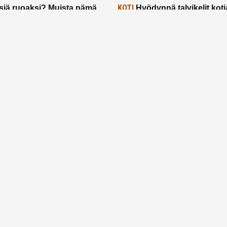
KOTI
siä ruoaksi? Muista nämä
Hyödynnä talvikelit koti
t paremman aterian
– 2 näppärää vinkkiä!
24.2.2025
Etusivu
Meistä
Ruuhkavuodet
Lapsiperhe
Vanhemmuus
Tietosuojalauseke
© 2026 Ruuhkavuodet.fi. Kaikki oikeudet pidätetään.