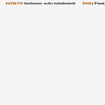
KASVATUS
RUOKA
Vanhempi, puhu työelämästä
Einek
lapselle – mutta mieti sanojasi!
asiat ja saa
25.2.2025
24.2.2025
Aitoa vertaistukea perhearkeen, lempeästi
myötäeläen
Facebook
Instagram
TikTok
X