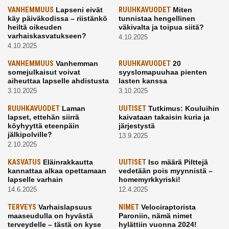
VANHEMMUUS
Lapseni eivät
RUUHKAVUODET
Miten
käy päiväkodissa – riistänkö
tunnistaa hengellinen
heiltä oikeuden
väkivalta ja toipua siitä?
varhaiskasvatukseen?
4.10.2025
4.10.2025
VANHEMMUUS
Vanhemman
RUUHKAVUODET
20
somejulkaisut voivat
syyslomapuuhaa pienten
aiheuttaa lapselle ahdistusta
lasten kanssa
3.10.2025
3.10.2025
RUUHKAVUODET
Laman
UUTISET
Tutkimus: Kouluihin
lapset, ettehän siirrä
kaivataan takaisin kuria ja
köyhyyttä eteenpäin
järjestystä
jälkipolville?
13.9.2025
2.10.2025
KASVATUS
Eläinrakkautta
UUTISET
Iso määrä Pilttejä
kannattaa alkaa opettamaan
vedetään pois myynnistä –
lapselle varhain
homemyrkkyriski!
14.6.2025
12.4.2025
TERVEYS
Varhaislapsuus
NIMET
Velociraptorista
maaseudulla on hyvästä
Paroniin, nämä nimet
terveydelle – tästä on kyse
hylättiin vuonna 2024!