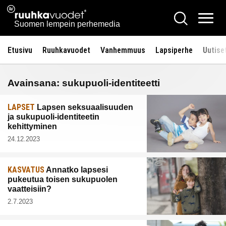
Siirry
Ruuhkavuodet.fi
Hae
sisältöön
Vali
Suomen lempein perhemedia
Etusivu
Ruuhkavuodet
Vanhemmuus
Lapsiperhe
Uutise
Avainsana:
sukupuoli-identiteetti
LAPSET
Lapsen seksuaalisuuden
ja sukupuoli-identiteetin
kehittyminen
24.12.2023
KASVATUS
Annatko lapsesi
pukeutua toisen sukupuolen
vaatteisiin?
2.7.2023