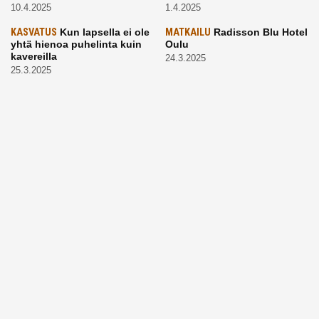
10.4.2025
1.4.2025
KASVATUS
Kun lapsella ei ole
MATKAILU
Radisson Blu Hotel
yhtä hienoa puhelinta kuin
Oulu
kavereilla
24.3.2025
25.3.2025
LAPSET
Kevätaurinko
ARKI
Vaikea, mutta tärkeä
porottaa: Muista suojata
aihe: Puhutaanhan teillä
lapsen silmät!
kuolemasta?
24.3.2025
4.3.2025
KASVATUS
Vanhempi, puhu
RUOKA
Eineksiä ruoaksi?
työelämästä lapselle – mutta
Muista nämä asiat ja saat
mieti sanojasi!
paremman aterian
25.2.2025
24.2.2025
KOTI
Hyödynnä talvikelit
ARKI
Etsiikö alaikäinen
kotia siivotessa – 2 näppärää
lapsesi kesätöitä? Tässä
vinkkiä!
hänelle 5 vinkkiä!
24.2.2025
21.2.2025