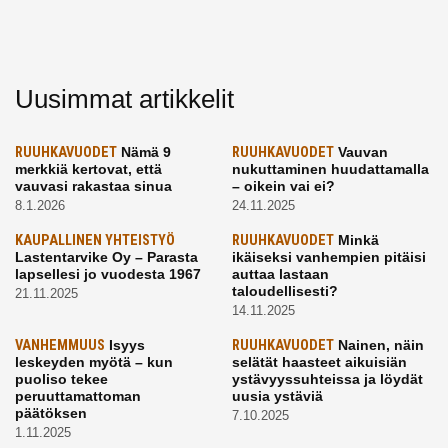
Uusimmat artikkelit
RUUHKAVUODET
Nämä 9
RUUHKAVUODET
Vauvan
merkkiä kertovat, että
nukuttaminen huudattamalla
vauvasi rakastaa sinua
– oikein vai ei?
8.1.2026
24.11.2025
KAUPALLINEN YHTEISTYÖ
RUUHKAVUODET
Minkä
Lastentarvike Oy – Parasta
ikäiseksi vanhempien pitäisi
lapsellesi jo vuodesta 1967
auttaa lastaan
taloudellisesti?
21.11.2025
14.11.2025
VANHEMMUUS
Isyys
RUUHKAVUODET
Nainen, näin
leskeyden myötä – kun
selätät haasteet aikuisiän
puoliso tekee
ystävyyssuhteissa ja löydät
peruuttamattoman
uusia ystäviä
päätöksen
7.10.2025
1.11.2025