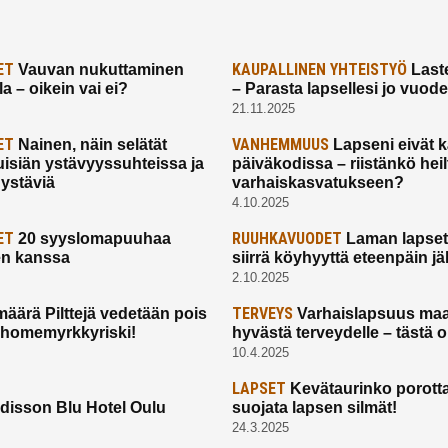
ET
KAUPALLINEN YHTEISTYÖ
Vauvan nukuttaminen
Laste
a – oikein vai ei?
– Parasta lapsellesi jo vuod
21.11.2025
ET
VANHEMMUUS
Nainen, näin selätät
Lapseni eivät 
uisiän ystävyyssuhteissa ja
päiväkodissa – riistänkö hei
 ystäviä
varhaiskasvatukseen?
4.10.2025
ET
RUUHKAVUODET
20 syyslomapuuhaa
Laman lapset,
en kanssa
siirrä köyhyyttä eteenpäin jäl
2.10.2025
TERVEYS
määrä Pilttejä vedetään pois
Varhaislapsuus maa
 homemyrkkyriski!
hyvästä terveydelle – tästä 
10.4.2025
LAPSET
Kevätaurinko porotta
disson Blu Hotel Oulu
suojata lapsen silmät!
24.3.2025