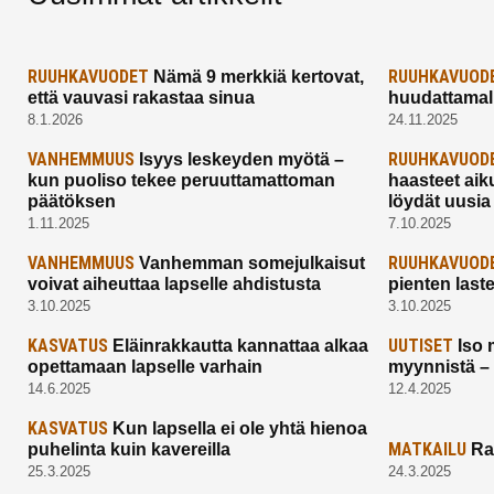
RUUHKAVUODET
RUUHKAVUOD
Nämä 9 merkkiä kertovat,
että vauvasi rakastaa sinua
huudattamall
8.1.2026
24.11.2025
VANHEMMUUS
RUUHKAVUOD
Isyys leskeyden myötä –
kun puoliso tekee peruuttamattoman
haasteet aik
päätöksen
löydät uusia
1.11.2025
7.10.2025
VANHEMMUUS
RUUHKAVUOD
Vanhemman somejulkaisut
voivat aiheuttaa lapselle ahdistusta
pienten last
3.10.2025
3.10.2025
KASVATUS
UUTISET
Eläinrakkautta kannattaa alkaa
Iso 
opettamaan lapselle varhain
myynnistä –
14.6.2025
12.4.2025
KASVATUS
Kun lapsella ei ole yhtä hienoa
MATKAILU
puhelinta kuin kavereilla
Ra
25.3.2025
24.3.2025