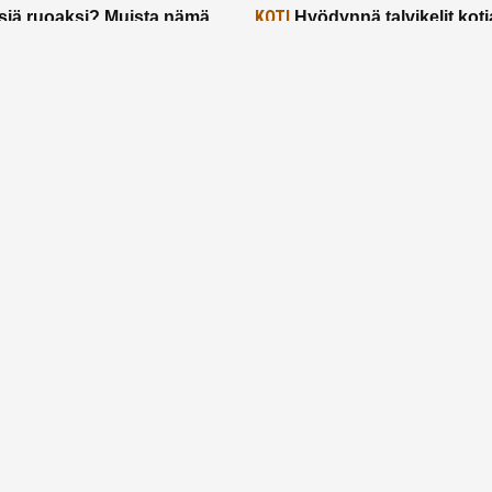
KOTI
siä ruoaksi? Muista nämä
Hyödynnä talvikelit koti
t paremman aterian
– 2 näppärää vinkkiä!
24.2.2025
Etusivu
Meistä
Ruuhkavuodet
Lapsiperhe
Vanhemmuus
Tietosuojalauseke
© 2026 Ruuhkavuodet.fi. Kaikki oikeudet pidätetään.