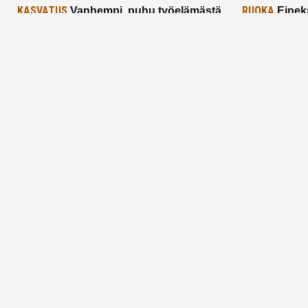
KASVATUS
RUOKA
Vanhempi, puhu työelämästä
Einek
lapselle – mutta mieti sanojasi!
asiat ja saa
25.2.2025
24.2.2025
Aitoa vertaistukea perhearkeen, lempeästi
myötäeläen
Facebook
Instagram
TikTok
X