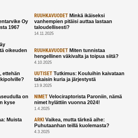
RUUHKAVUODET
Minkä ikäiseksi
ntarvike Oy
vanhempien pitäisi auttaa lastaan
esta 1967
taloudellisesti?
14.11.2025
käy
RUUHKAVUODET
ltä oikeuden
Miten tunnistaa
hengellinen väkivalta ja toipua siitä?
4.10.2025
UUTISET
 ettehän
Tutkimus: Kouluihin kaivataan
kipolville?
takaisin kuria ja järjestystä
13.9.2025
NIMET
seudulla on
Velociraptorista Paroniin, nämä
on kyse
nimet hylättiin vuonna 2024!
1.4.2025
ARKI
a: Muista
Vaikea, mutta tärkeä aihe:
Puhutaanhan teillä kuolemasta?
4.3.2025