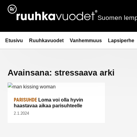
Siirry
sisältöön
Suomen lemp
Ruuhkavuodet.fi
Etusivu
Ruuhkavuodet
Vanhemmuus
Lapsiperhe
Avainsana:
stressaava arki
PARISUHDE
Loma voi olla hyvin
haastavaa aikaa parisuhteelle
2.1.2024