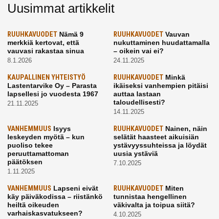
Uusimmat artikkelit
RUUHKAVUODET
Nämä 9
RUUHKAVUODET
Vauvan
merkkiä kertovat, että
nukuttaminen huudattamalla
vauvasi rakastaa sinua
– oikein vai ei?
8.1.2026
24.11.2025
KAUPALLINEN YHTEISTYÖ
RUUHKAVUODET
Minkä
Lastentarvike Oy – Parasta
ikäiseksi vanhempien pitäisi
lapsellesi jo vuodesta 1967
auttaa lastaan
taloudellisesti?
21.11.2025
14.11.2025
VANHEMMUUS
Isyys
RUUHKAVUODET
Nainen, näin
leskeyden myötä – kun
selätät haasteet aikuisiän
puoliso tekee
ystävyyssuhteissa ja löydät
peruuttamattoman
uusia ystäviä
päätöksen
7.10.2025
1.11.2025
VANHEMMUUS
Lapseni eivät
RUUHKAVUODET
Miten
käy päiväkodissa – riistänkö
tunnistaa hengellinen
heiltä oikeuden
väkivalta ja toipua siitä?
varhaiskasvatukseen?
4.10.2025