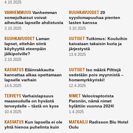
4.10.2025
VANHEMMUUS
Vanhemman
RUUHKAVUODET
20
somejulkaisut voivat
syyslomapuuhaa pienten
aiheuttaa lapselle ahdistusta
lasten kanssa
3.10.2025
3.10.2025
RUUHKAVUODET
Laman
UUTISET
Tutkimus: Kouluihin
lapset, ettehän siirrä
kaivataan takaisin kuria ja
köyhyyttä eteenpäin
järjestystä
jälkipolville?
13.9.2025
2.10.2025
KASVATUS
Eläinrakkautta
UUTISET
Iso määrä Pilttejä
kannattaa alkaa opettamaan
vedetään pois myynnistä –
lapselle varhain
homemyrkkyriski!
14.6.2025
12.4.2025
TERVEYS
Varhaislapsuus
NIMET
Velociraptorista
maaseudulla on hyvästä
Paroniin, nämä nimet
terveydelle – tästä on kyse
hylättiin vuonna 2024!
10.4.2025
1.4.2025
KASVATUS
Kun lapsella ei ole
MATKAILU
Radisson Blu Hotel
yhtä hienoa puhelinta kuin
Oulu
kavereilla
24.3.2025