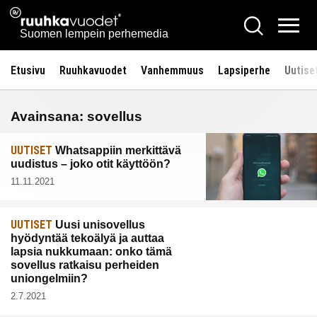
Siirry
Ruuhkavuodet.fi
Hae
sisältöön
Vali
Suomen lempein perhemedia
Etusivu
Ruuhkavuodet
Vanhemmuus
Lapsiperhe
Uutise
Avainsana:
sovellus
UUTISET
Whatsappiin merkittävä
uudistus – joko otit käyttöön?
11.11.2021
UUTISET
Uusi unisovellus
hyödyntää tekoälyä ja auttaa
lapsia nukkumaan: onko tämä
sovellus ratkaisu perheiden
uniongelmiin?
2.7.2021