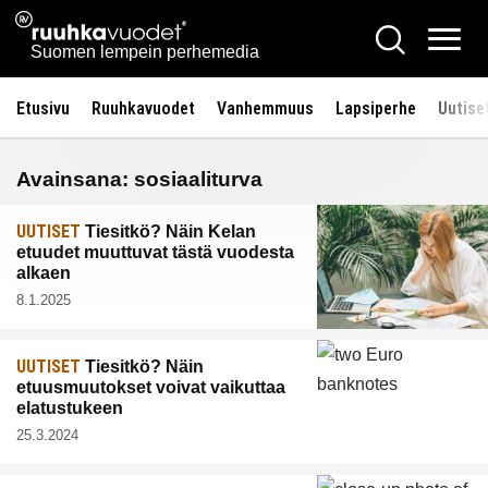
Siirry
Ruuhkavuodet.fi
Hae
sisältöön
Vali
Suomen lempein perhemedia
Etusivu
Ruuhkavuodet
Vanhemmuus
Lapsiperhe
Uutise
Avainsana:
sosiaaliturva
UUTISET
Tiesitkö? Näin Kelan
etuudet muuttuvat tästä vuodesta
alkaen
8.1.2025
UUTISET
Tiesitkö? Näin
etuusmuutokset voivat vaikuttaa
elatustukeen
25.3.2024