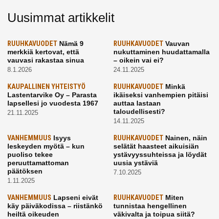
Uusimmat artikkelit
RUUHKAVUODET
Nämä 9
RUUHKAVUODET
Vauvan
merkkiä kertovat, että
nukuttaminen huudattamalla
vauvasi rakastaa sinua
– oikein vai ei?
8.1.2026
24.11.2025
KAUPALLINEN YHTEISTYÖ
RUUHKAVUODET
Minkä
Lastentarvike Oy – Parasta
ikäiseksi vanhempien pitäisi
lapsellesi jo vuodesta 1967
auttaa lastaan
taloudellisesti?
21.11.2025
14.11.2025
VANHEMMUUS
Isyys
RUUHKAVUODET
Nainen, näin
leskeyden myötä – kun
selätät haasteet aikuisiän
puoliso tekee
ystävyyssuhteissa ja löydät
peruuttamattoman
uusia ystäviä
päätöksen
7.10.2025
1.11.2025
VANHEMMUUS
Lapseni eivät
RUUHKAVUODET
Miten
käy päiväkodissa – riistänkö
tunnistaa hengellinen
heiltä oikeuden
väkivalta ja toipua siitä?