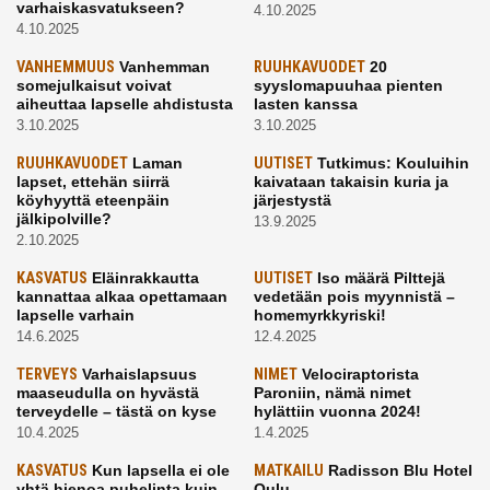
varhaiskasvatukseen?
4.10.2025
4.10.2025
VANHEMMUUS
Vanhemman
RUUHKAVUODET
20
somejulkaisut voivat
syyslomapuuhaa pienten
aiheuttaa lapselle ahdistusta
lasten kanssa
3.10.2025
3.10.2025
RUUHKAVUODET
Laman
UUTISET
Tutkimus: Kouluihin
lapset, ettehän siirrä
kaivataan takaisin kuria ja
köyhyyttä eteenpäin
järjestystä
jälkipolville?
13.9.2025
2.10.2025
KASVATUS
Eläinrakkautta
UUTISET
Iso määrä Pilttejä
kannattaa alkaa opettamaan
vedetään pois myynnistä –
lapselle varhain
homemyrkkyriski!
14.6.2025
12.4.2025
TERVEYS
Varhaislapsuus
NIMET
Velociraptorista
maaseudulla on hyvästä
Paroniin, nämä nimet
terveydelle – tästä on kyse
hylättiin vuonna 2024!
10.4.2025
1.4.2025
KASVATUS
Kun lapsella ei ole
MATKAILU
Radisson Blu Hotel
yhtä hienoa puhelinta kuin
Oulu