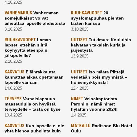
4.10.2025
VANHEMMUUS
Vanhemman
RUUHKAVUODET
20
somejulkaisut voivat
syyslomapuuhaa pienten
aiheuttaa lapselle ahdistusta
lasten kanssa
3.10.2025
3.10.2025
RUUHKAVUODET
Laman
UUTISET
Tutkimus: Kouluihin
lapset, ettehän siirrä
kaivataan takaisin kuria ja
köyhyyttä eteenpäin
järjestystä
jälkipolville?
13.9.2025
2.10.2025
KASVATUS
Eläinrakkautta
UUTISET
Iso määrä Pilttejä
kannattaa alkaa opettamaan
vedetään pois myynnistä –
lapselle varhain
homemyrkkyriski!
14.6.2025
12.4.2025
TERVEYS
Varhaislapsuus
NIMET
Velociraptorista
maaseudulla on hyvästä
Paroniin, nämä nimet
terveydelle – tästä on kyse
hylättiin vuonna 2024!
10.4.2025
1.4.2025
KASVATUS
Kun lapsella ei ole
MATKAILU
Radisson Blu Hotel
yhtä hienoa puhelinta kuin
Oulu
kavereilla
24.3.2025