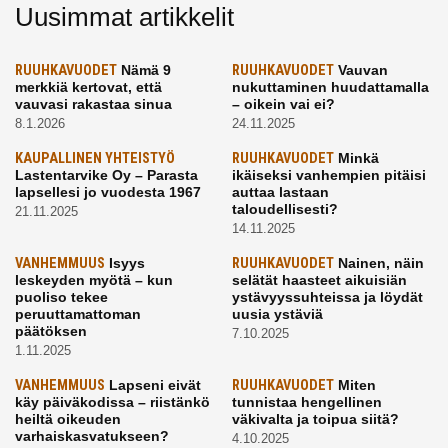
Uusimmat artikkelit
RUUHKAVUODET
Nämä 9
RUUHKAVUODET
Vauvan
merkkiä kertovat, että
nukuttaminen huudattamalla
vauvasi rakastaa sinua
– oikein vai ei?
8.1.2026
24.11.2025
KAUPALLINEN YHTEISTYÖ
RUUHKAVUODET
Minkä
Lastentarvike Oy – Parasta
ikäiseksi vanhempien pitäisi
lapsellesi jo vuodesta 1967
auttaa lastaan
taloudellisesti?
21.11.2025
14.11.2025
VANHEMMUUS
Isyys
RUUHKAVUODET
Nainen, näin
leskeyden myötä – kun
selätät haasteet aikuisiän
puoliso tekee
ystävyyssuhteissa ja löydät
peruuttamattoman
uusia ystäviä
päätöksen
7.10.2025
1.11.2025
VANHEMMUUS
Lapseni eivät
RUUHKAVUODET
Miten
käy päiväkodissa – riistänkö
tunnistaa hengellinen
heiltä oikeuden
väkivalta ja toipua siitä?
varhaiskasvatukseen?
4.10.2025