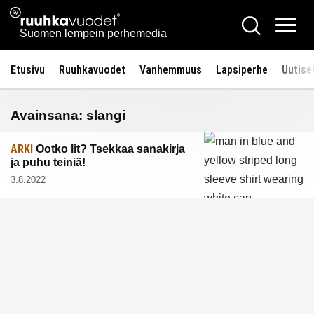
Siirry
Ruuhkavuodet.fi
Hae
sisältöön
Vali
Suomen lempein perhemedia
Etusivu
Ruuhkavuodet
Vanhemmuus
Lapsiperhe
Uutise
Avainsana:
slangi
ARKI
Ootko lit? Tsekkaa sanakirja
ja puhu teiniä!
3.8.2022