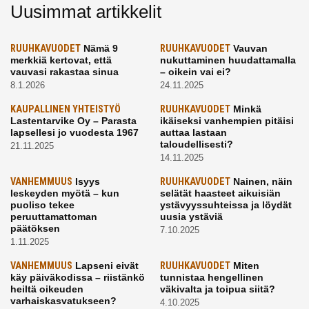
Uusimmat artikkelit
RUUHKAVUODET
Nämä 9
RUUHKAVUODET
Vauvan
merkkiä kertovat, että
nukuttaminen huudattamalla
vauvasi rakastaa sinua
– oikein vai ei?
8.1.2026
24.11.2025
KAUPALLINEN YHTEISTYÖ
RUUHKAVUODET
Minkä
Lastentarvike Oy – Parasta
ikäiseksi vanhempien pitäisi
lapsellesi jo vuodesta 1967
auttaa lastaan
taloudellisesti?
21.11.2025
14.11.2025
VANHEMMUUS
Isyys
RUUHKAVUODET
Nainen, näin
leskeyden myötä – kun
selätät haasteet aikuisiän
puoliso tekee
ystävyyssuhteissa ja löydät
peruuttamattoman
uusia ystäviä
päätöksen
7.10.2025
1.11.2025
VANHEMMUUS
Lapseni eivät
RUUHKAVUODET
Miten
käy päiväkodissa – riistänkö
tunnistaa hengellinen
heiltä oikeuden
väkivalta ja toipua siitä?
varhaiskasvatukseen?
4.10.2025