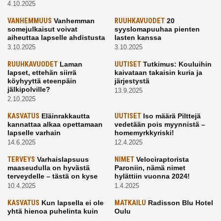
4.10.2025
VANHEMMUUS
Vanhemman
RUUHKAVUODET
20
somejulkaisut voivat
syyslomapuuhaa pienten
aiheuttaa lapselle ahdistusta
lasten kanssa
3.10.2025
3.10.2025
RUUHKAVUODET
Laman
UUTISET
Tutkimus: Kouluihin
lapset, ettehän siirrä
kaivataan takaisin kuria ja
köyhyyttä eteenpäin
järjestystä
jälkipolville?
13.9.2025
2.10.2025
KASVATUS
Eläinrakkautta
UUTISET
Iso määrä Pilttejä
kannattaa alkaa opettamaan
vedetään pois myynnistä –
lapselle varhain
homemyrkkyriski!
14.6.2025
12.4.2025
TERVEYS
Varhaislapsuus
NIMET
Velociraptorista
maaseudulla on hyvästä
Paroniin, nämä nimet
terveydelle – tästä on kyse
hylättiin vuonna 2024!
10.4.2025
1.4.2025
KASVATUS
Kun lapsella ei ole
MATKAILU
Radisson Blu Hotel
yhtä hienoa puhelinta kuin
Oulu
kavereilla
24.3.2025