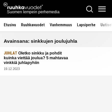
Siirry
Ruuhkavuodet.fi
Hae
sisältöön
Vali
Suomen lempein perhemedia
Etusivu
Ruuhkavuodet
Vanhemmuus
Lapsiperhe
Uutise
Avainsana:
sinkkujen joulujuhla
JUHLAT
Oletko sinkku ja pohdit
kuinka viettää joulua? 5 mahtavaa
vinkkiä juhlapyhiin
19.12.2023