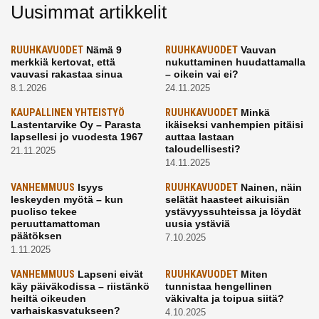
Uusimmat artikkelit
RUUHKAVUODET
Nämä 9
RUUHKAVUODET
Vauvan
merkkiä kertovat, että
nukuttaminen huudattamalla
vauvasi rakastaa sinua
– oikein vai ei?
8.1.2026
24.11.2025
KAUPALLINEN YHTEISTYÖ
RUUHKAVUODET
Minkä
Lastentarvike Oy – Parasta
ikäiseksi vanhempien pitäisi
lapsellesi jo vuodesta 1967
auttaa lastaan
taloudellisesti?
21.11.2025
14.11.2025
VANHEMMUUS
Isyys
RUUHKAVUODET
Nainen, näin
leskeyden myötä – kun
selätät haasteet aikuisiän
puoliso tekee
ystävyyssuhteissa ja löydät
peruuttamattoman
uusia ystäviä
päätöksen
7.10.2025
1.11.2025
VANHEMMUUS
Lapseni eivät
RUUHKAVUODET
Miten
käy päiväkodissa – riistänkö
tunnistaa hengellinen
heiltä oikeuden
väkivalta ja toipua siitä?
varhaiskasvatukseen?
4.10.2025