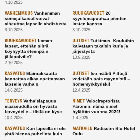
4.10.2025
VANHEMMUUS
Vanhemman
RUUHKAVUODET
20
somejulkaisut voivat
syyslomapuuhaa pienten
aiheuttaa lapselle ahdistusta
lasten kanssa
3.10.2025
3.10.2025
RUUHKAVUODET
Laman
UUTISET
Tutkimus: Kouluihin
lapset, ettehän siirrä
kaivataan takaisin kuria ja
köyhyyttä eteenpäin
järjestystä
jälkipolville?
13.9.2025
2.10.2025
KASVATUS
Eläinrakkautta
UUTISET
Iso määrä Pilttejä
kannattaa alkaa opettamaan
vedetään pois myynnistä –
lapselle varhain
homemyrkkyriski!
14.6.2025
12.4.2025
TERVEYS
Varhaislapsuus
NIMET
Velociraptorista
maaseudulla on hyvästä
Paroniin, nämä nimet
terveydelle – tästä on kyse
hylättiin vuonna 2024!
10.4.2025
1.4.2025
KASVATUS
Kun lapsella ei ole
MATKAILU
Radisson Blu Hotel
yhtä hienoa puhelinta kuin
Oulu
kavereilla
24.3.2025