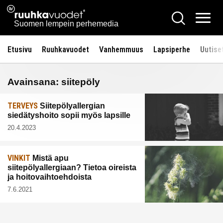
Siirry
Ruuhkavuodet.fi
Hae
sisältöön
Vali
Suomen lempein perhemedia
Etusivu
Ruuhkavuodet
Vanhemmuus
Lapsiperhe
Uutise
Avainsana:
siitepöly
TERVEYS
Siitepölyallergian
siedätyshoito sopii myös lapsille
20.4.2023
VINKIT
Mistä apu
siitepölyallergiaan? Tietoa oireista
ja hoitovaihtoehdoista
7.6.2021