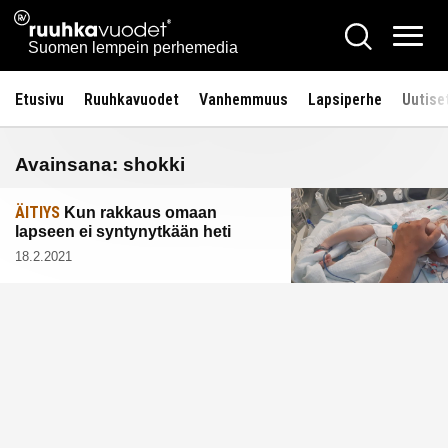
Siirry
Ruuhkavuodet.fi
Hae
sisältöön
Vali
Suomen lempein perhemedia
Etusivu
Ruuhkavuodet
Vanhemmuus
Lapsiperhe
Uutise
Avainsana:
shokki
ÄITIYS
Kun rakkaus omaan
lapseen ei syntynytkään heti
18.2.2021