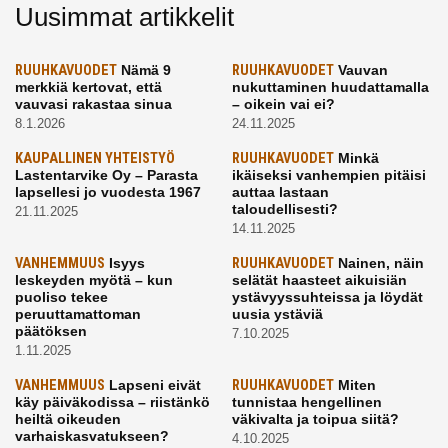
Uusimmat artikkelit
RUUHKAVUODET
Nämä 9
RUUHKAVUODET
Vauvan
merkkiä kertovat, että
nukuttaminen huudattamalla
vauvasi rakastaa sinua
– oikein vai ei?
8.1.2026
24.11.2025
KAUPALLINEN YHTEISTYÖ
RUUHKAVUODET
Minkä
Lastentarvike Oy – Parasta
ikäiseksi vanhempien pitäisi
lapsellesi jo vuodesta 1967
auttaa lastaan
taloudellisesti?
21.11.2025
14.11.2025
VANHEMMUUS
Isyys
RUUHKAVUODET
Nainen, näin
leskeyden myötä – kun
selätät haasteet aikuisiän
puoliso tekee
ystävyyssuhteissa ja löydät
peruuttamattoman
uusia ystäviä
päätöksen
7.10.2025
1.11.2025
VANHEMMUUS
Lapseni eivät
RUUHKAVUODET
Miten
käy päiväkodissa – riistänkö
tunnistaa hengellinen
heiltä oikeuden
väkivalta ja toipua siitä?
varhaiskasvatukseen?
4.10.2025