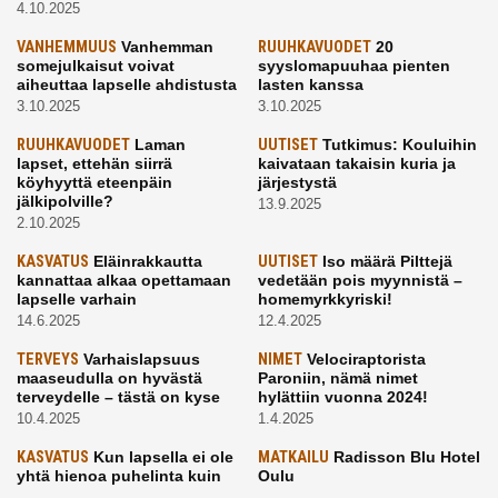
4.10.2025
VANHEMMUUS
Vanhemman
RUUHKAVUODET
20
somejulkaisut voivat
syyslomapuuhaa pienten
aiheuttaa lapselle ahdistusta
lasten kanssa
3.10.2025
3.10.2025
RUUHKAVUODET
Laman
UUTISET
Tutkimus: Kouluihin
lapset, ettehän siirrä
kaivataan takaisin kuria ja
köyhyyttä eteenpäin
järjestystä
jälkipolville?
13.9.2025
2.10.2025
KASVATUS
Eläinrakkautta
UUTISET
Iso määrä Pilttejä
kannattaa alkaa opettamaan
vedetään pois myynnistä –
lapselle varhain
homemyrkkyriski!
14.6.2025
12.4.2025
TERVEYS
Varhaislapsuus
NIMET
Velociraptorista
maaseudulla on hyvästä
Paroniin, nämä nimet
terveydelle – tästä on kyse
hylättiin vuonna 2024!
10.4.2025
1.4.2025
KASVATUS
Kun lapsella ei ole
MATKAILU
Radisson Blu Hotel
yhtä hienoa puhelinta kuin
Oulu
kavereilla
24.3.2025