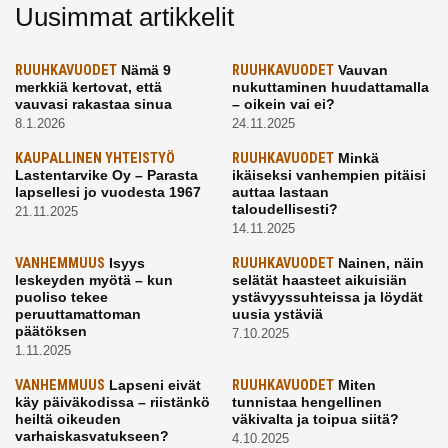
Uusimmat artikkelit
RUUHKAVUODET
Nämä 9
RUUHKAVUODET
Vauvan
merkkiä kertovat, että
nukuttaminen huudattamalla
vauvasi rakastaa sinua
– oikein vai ei?
8.1.2026
24.11.2025
KAUPALLINEN YHTEISTYÖ
RUUHKAVUODET
Minkä
Lastentarvike Oy – Parasta
ikäiseksi vanhempien pitäisi
lapsellesi jo vuodesta 1967
auttaa lastaan
taloudellisesti?
21.11.2025
14.11.2025
VANHEMMUUS
Isyys
RUUHKAVUODET
Nainen, näin
leskeyden myötä – kun
selätät haasteet aikuisiän
puoliso tekee
ystävyyssuhteissa ja löydät
peruuttamattoman
uusia ystäviä
päätöksen
7.10.2025
1.11.2025
VANHEMMUUS
Lapseni eivät
RUUHKAVUODET
Miten
käy päiväkodissa – riistänkö
tunnistaa hengellinen
heiltä oikeuden
väkivalta ja toipua siitä?
varhaiskasvatukseen?
4.10.2025