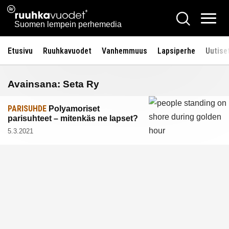
Siirry
Ruuhkavuodet.fi
Hae
sisältöön
Vali
Suomen lempein perhemedia
Etusivu
Ruuhkavuodet
Vanhemmuus
Lapsiperhe
Uutise
Avainsana:
Seta Ry
PARISUHDE
Polyamoriset
parisuhteet – mitenkäs ne lapset?
5.3.2021