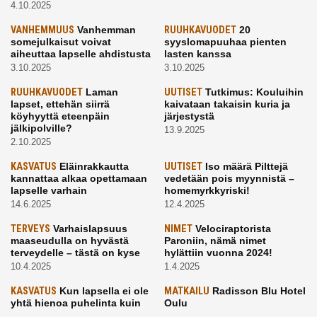
4.10.2025
VANHEMMUUS
Vanhemman
RUUHKAVUODET
20
somejulkaisut voivat
syyslomapuuhaa pienten
aiheuttaa lapselle ahdistusta
lasten kanssa
3.10.2025
3.10.2025
RUUHKAVUODET
Laman
UUTISET
Tutkimus: Kouluihin
lapset, ettehän siirrä
kaivataan takaisin kuria ja
köyhyyttä eteenpäin
järjestystä
jälkipolville?
13.9.2025
2.10.2025
KASVATUS
Eläinrakkautta
UUTISET
Iso määrä Pilttejä
kannattaa alkaa opettamaan
vedetään pois myynnistä –
lapselle varhain
homemyrkkyriski!
14.6.2025
12.4.2025
TERVEYS
Varhaislapsuus
NIMET
Velociraptorista
maaseudulla on hyvästä
Paroniin, nämä nimet
terveydelle – tästä on kyse
hylättiin vuonna 2024!
10.4.2025
1.4.2025
KASVATUS
Kun lapsella ei ole
MATKAILU
Radisson Blu Hotel
yhtä hienoa puhelinta kuin
Oulu
kavereilla
24.3.2025