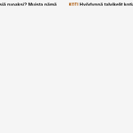
KOTI
siä ruoaksi? Muista nämä
Hyödynnä talvikelit koti
t paremman aterian
– 2 näppärää vinkkiä!
24.2.2025
Etusivu
Meistä
Ruuhkavuodet
Lapsiperhe
Vanhemmuus
Tietosuojalauseke
© 2026 Ruuhkavuodet.fi. Kaikki oikeudet pidätetään.