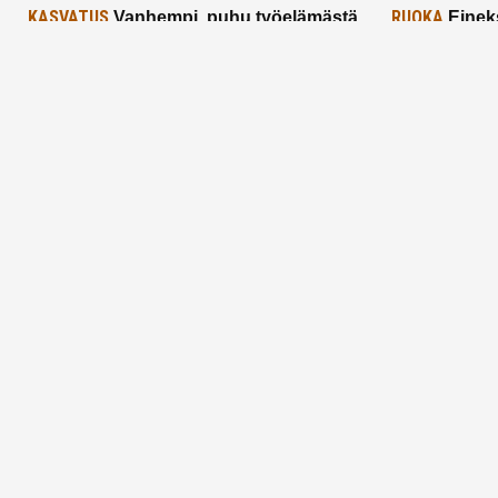
KASVATUS
RUOKA
Vanhempi, puhu työelämästä
Einek
lapselle – mutta mieti sanojasi!
asiat ja saa
25.2.2025
24.2.2025
Aitoa vertaistukea perhearkeen, lempeästi
myötäeläen
Facebook
Instagram
TikTok
X