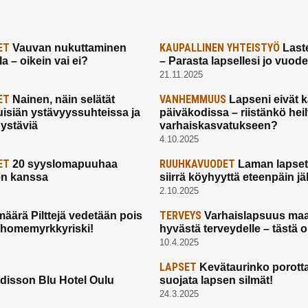
ET
KAUPALLINEN YHTEISTYÖ
Vauvan nukuttaminen
Laste
a – oikein vai ei?
– Parasta lapsellesi jo vuod
21.11.2025
ET
VANHEMMUUS
Nainen, näin selätät
Lapseni eivät 
uisiän ystävyyssuhteissa ja
päiväkodissa – riistänkö hei
 ystäviä
varhaiskasvatukseen?
4.10.2025
ET
RUUHKAVUODET
20 syyslomapuuhaa
Laman lapset,
en kanssa
siirrä köyhyyttä eteenpäin jäl
2.10.2025
TERVEYS
määrä Pilttejä vedetään pois
Varhaislapsuus maa
 homemyrkkyriski!
hyvästä terveydelle – tästä 
10.4.2025
LAPSET
Kevätaurinko porotta
disson Blu Hotel Oulu
suojata lapsen silmät!
24.3.2025