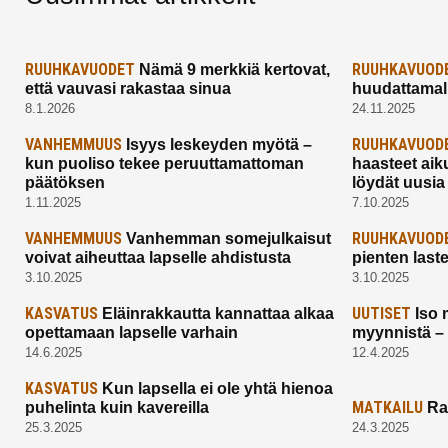
RUUHKAVUODET
RUUHKAVUOD
Nämä 9 merkkiä kertovat,
että vauvasi rakastaa sinua
huudattamall
8.1.2026
24.11.2025
VANHEMMUUS
RUUHKAVUOD
Isyys leskeyden myötä –
kun puoliso tekee peruuttamattoman
haasteet aik
päätöksen
löydät uusia
1.11.2025
7.10.2025
VANHEMMUUS
RUUHKAVUOD
Vanhemman somejulkaisut
voivat aiheuttaa lapselle ahdistusta
pienten last
3.10.2025
3.10.2025
KASVATUS
UUTISET
Eläinrakkautta kannattaa alkaa
Iso 
opettamaan lapselle varhain
myynnistä –
14.6.2025
12.4.2025
KASVATUS
Kun lapsella ei ole yhtä hienoa
MATKAILU
puhelinta kuin kavereilla
Ra
25.3.2025
24.3.2025