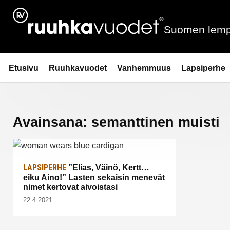
Siirry
sisältöön
Suomen lemp
Ruuhkavuodet.fi
Etusivu
Ruuhkavuodet
Vanhemmuus
Lapsiperhe
Avainsana:
semanttinen muisti
LAPSIPERHE
”Elias, Väinö, Kertt…
eiku Aino!” Lasten sekaisin menevät
nimet kertovat aivoistasi
22.4.2021