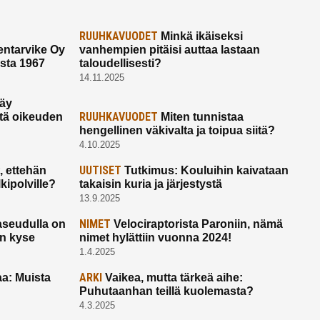
RUUHKAVUODET
Minkä ikäiseksi
ntarvike Oy
vanhempien pitäisi auttaa lastaan
esta 1967
taloudellisesti?
14.11.2025
käy
RUUHKAVUODET
ltä oikeuden
Miten tunnistaa
hengellinen väkivalta ja toipua siitä?
4.10.2025
UUTISET
 ettehän
Tutkimus: Kouluihin kaivataan
kipolville?
takaisin kuria ja järjestystä
13.9.2025
NIMET
seudulla on
Velociraptorista Paroniin, nämä
on kyse
nimet hylättiin vuonna 2024!
1.4.2025
ARKI
a: Muista
Vaikea, mutta tärkeä aihe:
Puhutaanhan teillä kuolemasta?
4.3.2025