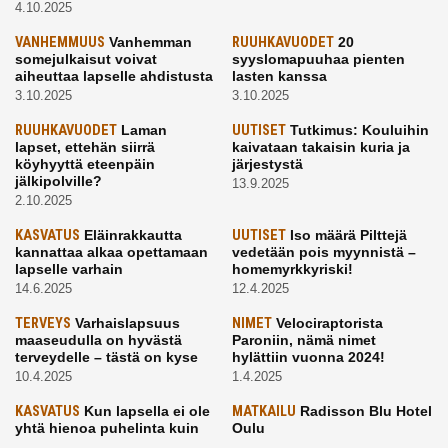
4.10.2025
VANHEMMUUS
Vanhemman
RUUHKAVUODET
20
somejulkaisut voivat
syyslomapuuhaa pienten
aiheuttaa lapselle ahdistusta
lasten kanssa
3.10.2025
3.10.2025
RUUHKAVUODET
Laman
UUTISET
Tutkimus: Kouluihin
lapset, ettehän siirrä
kaivataan takaisin kuria ja
köyhyyttä eteenpäin
järjestystä
jälkipolville?
13.9.2025
2.10.2025
KASVATUS
Eläinrakkautta
UUTISET
Iso määrä Pilttejä
kannattaa alkaa opettamaan
vedetään pois myynnistä –
lapselle varhain
homemyrkkyriski!
14.6.2025
12.4.2025
TERVEYS
Varhaislapsuus
NIMET
Velociraptorista
maaseudulla on hyvästä
Paroniin, nämä nimet
terveydelle – tästä on kyse
hylättiin vuonna 2024!
10.4.2025
1.4.2025
KASVATUS
Kun lapsella ei ole
MATKAILU
Radisson Blu Hotel
yhtä hienoa puhelinta kuin
Oulu
kavereilla
24.3.2025