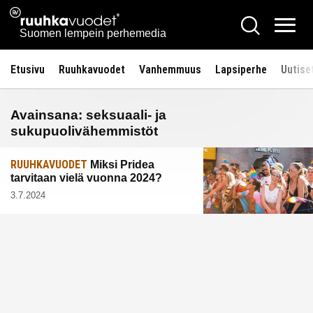
Siirry
Ruuhkavuodet.fi
Hae
sisältöön
Vali
Suomen lempein perhemedia
Etusivu
Ruuhkavuodet
Vanhemmuus
Lapsiperhe
Uutise
Avainsana:
seksuaali- ja
sukupuolivähemmistöt
RUUHKAVUODET
Miksi Pridea
tarvitaan vielä vuonna 2024?
3.7.2024