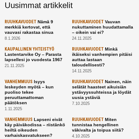
Uusimmat artikkelit
RUUHKAVUODET
Nämä 9
RUUHKAVUODET
Vauvan
merkkiä kertovat, että
nukuttaminen huudattamalla
vauvasi rakastaa sinua
– oikein vai ei?
8.1.2026
24.11.2025
KAUPALLINEN YHTEISTYÖ
RUUHKAVUODET
Minkä
Lastentarvike Oy – Parasta
ikäiseksi vanhempien pitäisi
lapsellesi jo vuodesta 1967
auttaa lastaan
taloudellisesti?
21.11.2025
14.11.2025
VANHEMMUUS
Isyys
RUUHKAVUODET
Nainen, näin
leskeyden myötä – kun
selätät haasteet aikuisiän
puoliso tekee
ystävyyssuhteissa ja löydät
peruuttamattoman
uusia ystäviä
päätöksen
7.10.2025
1.11.2025
VANHEMMUUS
Lapseni eivät
RUUHKAVUODET
Miten
käy päiväkodissa – riistänkö
tunnistaa hengellinen
heiltä oikeuden
väkivalta ja toipua siitä?
varhaiskasvatukseen?
4.10.2025