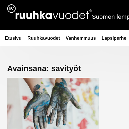
Siirry
sisältöön
Suomen lemp
Ruuhkavuodet.fi
Etusivu
Ruuhkavuodet
Vanhemmuus
Lapsiperhe
Avainsana:
savityöt