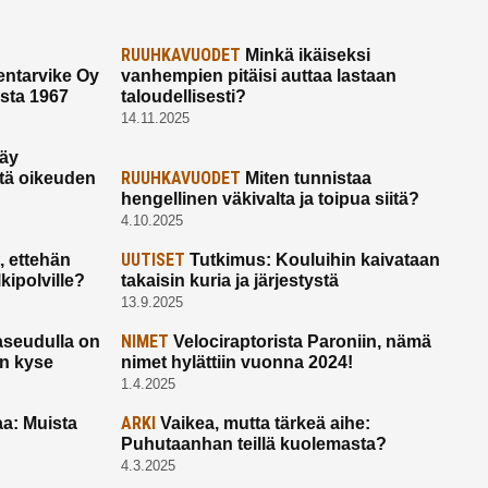
RUUHKAVUODET
Minkä ikäiseksi
ntarvike Oy
vanhempien pitäisi auttaa lastaan
esta 1967
taloudellisesti?
14.11.2025
käy
RUUHKAVUODET
ltä oikeuden
Miten tunnistaa
hengellinen väkivalta ja toipua siitä?
4.10.2025
UUTISET
 ettehän
Tutkimus: Kouluihin kaivataan
kipolville?
takaisin kuria ja järjestystä
13.9.2025
NIMET
seudulla on
Velociraptorista Paroniin, nämä
on kyse
nimet hylättiin vuonna 2024!
1.4.2025
ARKI
a: Muista
Vaikea, mutta tärkeä aihe:
Puhutaanhan teillä kuolemasta?
4.3.2025