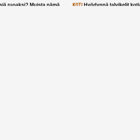
KOTI
siä ruoaksi? Muista nämä
Hyödynnä talvikelit koti
t paremman aterian
– 2 näppärää vinkkiä!
24.2.2025
Etusivu
Meistä
Ruuhkavuodet
Lapsiperhe
Vanhemmuus
Tietosuojalauseke
© 2026 Ruuhkavuodet.fi. Kaikki oikeudet pidätetään.