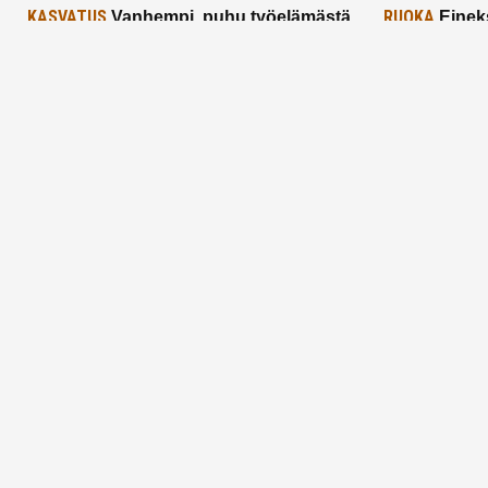
KASVATUS
RUOKA
Vanhempi, puhu työelämästä
Einek
lapselle – mutta mieti sanojasi!
asiat ja saa
25.2.2025
24.2.2025
Aitoa vertaistukea perhearkeen, lempeästi
myötäeläen
Facebook
Instagram
TikTok
X