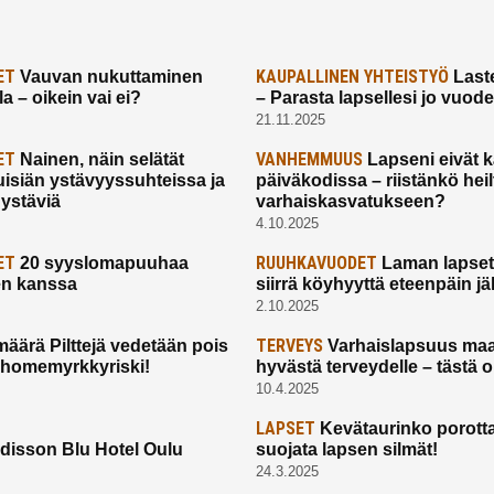
ET
KAUPALLINEN YHTEISTYÖ
Vauvan nukuttaminen
Laste
a – oikein vai ei?
– Parasta lapsellesi jo vuod
21.11.2025
ET
VANHEMMUUS
Nainen, näin selätät
Lapseni eivät 
uisiän ystävyyssuhteissa ja
päiväkodissa – riistänkö hei
 ystäviä
varhaiskasvatukseen?
4.10.2025
ET
RUUHKAVUODET
20 syyslomapuuhaa
Laman lapset,
en kanssa
siirrä köyhyyttä eteenpäin jäl
2.10.2025
TERVEYS
määrä Pilttejä vedetään pois
Varhaislapsuus maa
 homemyrkkyriski!
hyvästä terveydelle – tästä 
10.4.2025
LAPSET
Kevätaurinko porotta
disson Blu Hotel Oulu
suojata lapsen silmät!
24.3.2025