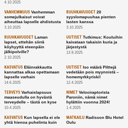
4.10.2025
VANHEMMUUS
Vanhemman
RUUHKAVUODET
20
somejulkaisut voivat
syyslomapuuhaa pienten
aiheuttaa lapselle ahdistusta
lasten kanssa
3.10.2025
3.10.2025
RUUHKAVUODET
Laman
UUTISET
Tutkimus: Kouluihin
lapset, ettehän siirrä
kaivataan takaisin kuria ja
köyhyyttä eteenpäin
järjestystä
jälkipolville?
13.9.2025
2.10.2025
KASVATUS
Eläinrakkautta
UUTISET
Iso määrä Pilttejä
kannattaa alkaa opettamaan
vedetään pois myynnistä –
lapselle varhain
homemyrkkyriski!
14.6.2025
12.4.2025
TERVEYS
Varhaislapsuus
NIMET
Velociraptorista
maaseudulla on hyvästä
Paroniin, nämä nimet
terveydelle – tästä on kyse
hylättiin vuonna 2024!
10.4.2025
1.4.2025
KASVATUS
Kun lapsella ei ole
MATKAILU
Radisson Blu Hotel
yhtä hienoa puhelinta kuin
Oulu
kavereilla
24.3.2025