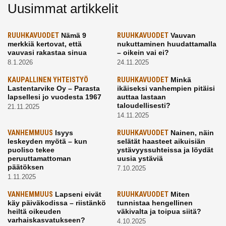
Uusimmat artikkelit
RUUHKAVUODET
Nämä 9
RUUHKAVUODET
Vauvan
merkkiä kertovat, että
nukuttaminen huudattamalla
vauvasi rakastaa sinua
– oikein vai ei?
8.1.2026
24.11.2025
KAUPALLINEN YHTEISTYÖ
RUUHKAVUODET
Minkä
Lastentarvike Oy – Parasta
ikäiseksi vanhempien pitäisi
lapsellesi jo vuodesta 1967
auttaa lastaan
taloudellisesti?
21.11.2025
14.11.2025
VANHEMMUUS
Isyys
RUUHKAVUODET
Nainen, näin
leskeyden myötä – kun
selätät haasteet aikuisiän
puoliso tekee
ystävyyssuhteissa ja löydät
peruuttamattoman
uusia ystäviä
päätöksen
7.10.2025
1.11.2025
VANHEMMUUS
Lapseni eivät
RUUHKAVUODET
Miten
käy päiväkodissa – riistänkö
tunnistaa hengellinen
heiltä oikeuden
väkivalta ja toipua siitä?
varhaiskasvatukseen?
4.10.2025