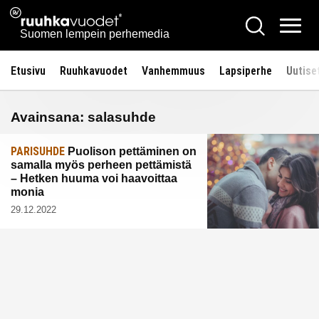
Siirry
Ruuhkavuodet.fi
Hae
sisältöön
Vali
Suomen lempein perhemedia
Etusivu
Ruuhkavuodet
Vanhemmuus
Lapsiperhe
Uutise
Avainsana:
salasuhde
PARISUHDE
Puolison pettäminen on
samalla myös perheen pettämistä
– Hetken huuma voi haavoittaa
monia
29.12.2022