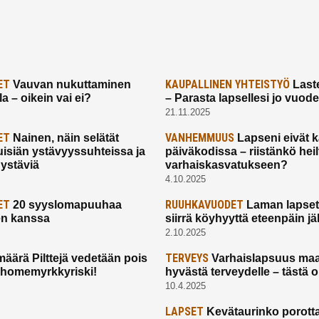
ET
KAUPALLINEN YHTEISTYÖ
Vauvan nukuttaminen
Laste
a – oikein vai ei?
– Parasta lapsellesi jo vuod
21.11.2025
ET
VANHEMMUUS
Nainen, näin selätät
Lapseni eivät 
uisiän ystävyyssuhteissa ja
päiväkodissa – riistänkö hei
 ystäviä
varhaiskasvatukseen?
4.10.2025
ET
RUUHKAVUODET
20 syyslomapuuhaa
Laman lapset,
en kanssa
siirrä köyhyyttä eteenpäin jäl
2.10.2025
TERVEYS
määrä Pilttejä vedetään pois
Varhaislapsuus maa
 homemyrkkyriski!
hyvästä terveydelle – tästä 
10.4.2025
LAPSET
Kevätaurinko porotta