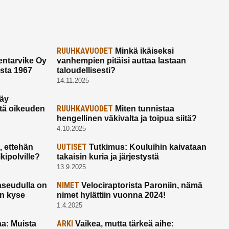
RUUHKAVUODET
Minkä ikäiseksi
ntarvike Oy
vanhempien pitäisi auttaa lastaan
esta 1967
taloudellisesti?
14.11.2025
käy
RUUHKAVUODET
ltä oikeuden
Miten tunnistaa
hengellinen väkivalta ja toipua siitä?
4.10.2025
UUTISET
 ettehän
Tutkimus: Kouluihin kaivataan
kipolville?
takaisin kuria ja järjestystä
13.9.2025
NIMET
seudulla on
Velociraptorista Paroniin, nämä
on kyse
nimet hylättiin vuonna 2024!
1.4.2025
ARKI
a: Muista
Vaikea, mutta tärkeä aihe: