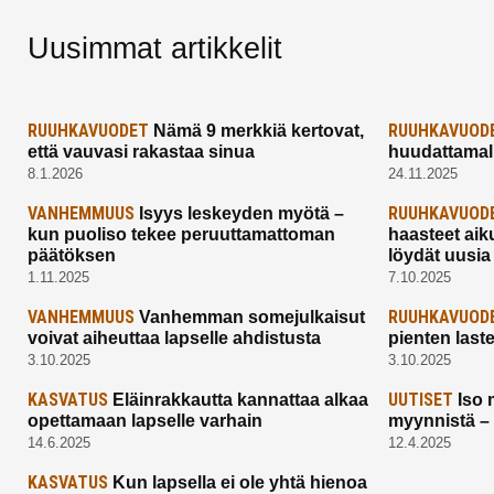
Uusimmat artikkelit
RUUHKAVUODET
RUUHKAVUOD
Nämä 9 merkkiä kertovat,
että vauvasi rakastaa sinua
huudattamall
8.1.2026
24.11.2025
VANHEMMUUS
RUUHKAVUOD
Isyys leskeyden myötä –
kun puoliso tekee peruuttamattoman
haasteet aik
päätöksen
löydät uusia
1.11.2025
7.10.2025
VANHEMMUUS
RUUHKAVUOD
Vanhemman somejulkaisut
voivat aiheuttaa lapselle ahdistusta
pienten last
3.10.2025
3.10.2025
KASVATUS
UUTISET
Eläinrakkautta kannattaa alkaa
Iso 
opettamaan lapselle varhain
myynnistä –
14.6.2025
12.4.2025
KASVATUS
Kun lapsella ei ole yhtä hienoa