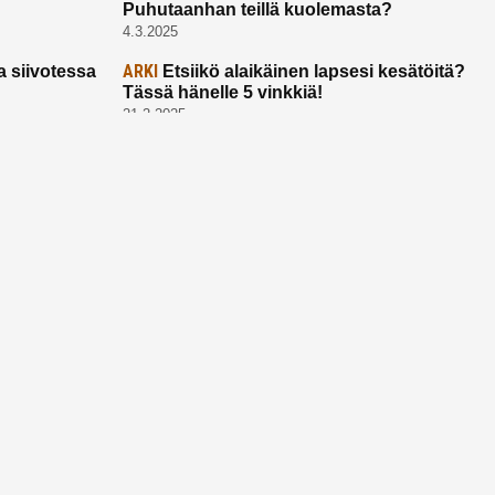
Puhutaanhan teillä kuolemasta?
4.3.2025
ARKI
a siivotessa
Etsiikö alaikäinen lapsesi kesätöitä?
Tässä hänelle 5 vinkkiä!
21.2.2025
Ota yhtettä
Ota yhteyttä:
toimitus@ruuhkavuodet.fi
Yhteistyöt:
myynti@ruuhkavuodet.fi