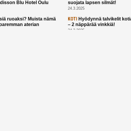
disson Blu Hotel Oulu
suojata lapsen silmät!
24.3.2025
KOTI
siä ruoaksi? Muista nämä
Hyödynnä talvikelit koti
t paremman aterian
– 2 näppärää vinkkiä!
24.2.2025
Etusivu
Meistä
Ruuhkavuodet
Lapsiperhe
Vanhemmuus
Tietosuojalauseke