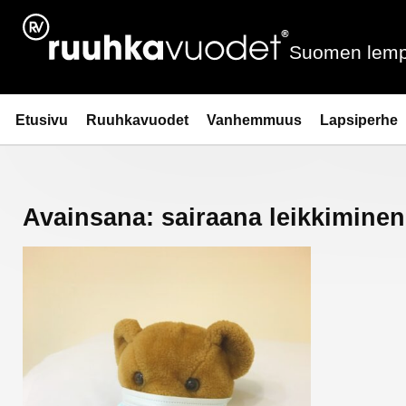
Siirry
sisältöön
Suomen lemp
Ruuhkavuodet.fi
Etusivu
Ruuhkavuodet
Vanhemmuus
Lapsiperhe
Avainsana:
sairaana leikkiminen