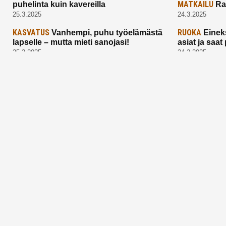
MATKAILU
puhelinta kuin kavereilla
Ra
25.3.2025
24.3.2025
KASVATUS
RUOKA
Vanhempi, puhu työelämästä
Einek
lapselle – mutta mieti sanojasi!
asiat ja saa
25.2.2025
24.2.2025
Aitoa vertaistukea perhearkeen, lempeästi
myötäeläen
Facebook
Instagram
TikTok
X