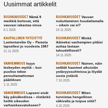
Uusimmat artikkelit
RUUHKAVUODET
Nämä 9
RUUHKAVUODET
Vauvan
merkkiä kertovat, että
nukuttaminen huudattamalla
vauvasi rakastaa sinua
– oikein vai ei?
8.1.2026
24.11.2025
KAUPALLINEN YHTEISTYÖ
RUUHKAVUODET
Minkä
Lastentarvike Oy – Parasta
ikäiseksi vanhempien pitäisi
lapsellesi jo vuodesta 1967
auttaa lastaan
taloudellisesti?
21.11.2025
14.11.2025
VANHEMMUUS
Isyys
RUUHKAVUODET
Nainen, näin
leskeyden myötä – kun
selätät haasteet aikuisiän
puoliso tekee
ystävyyssuhteissa ja löydät
peruuttamattoman
uusia ystäviä
päätöksen
7.10.2025
1.11.2025
VANHEMMUUS
Lapseni eivät
RUUHKAVUODET
Miten
käy päiväkodissa – riistänkö
tunnistaa hengellinen
heiltä oikeuden
väkivalta ja toipua siitä?
varhaiskasvatukseen?
4.10.2025