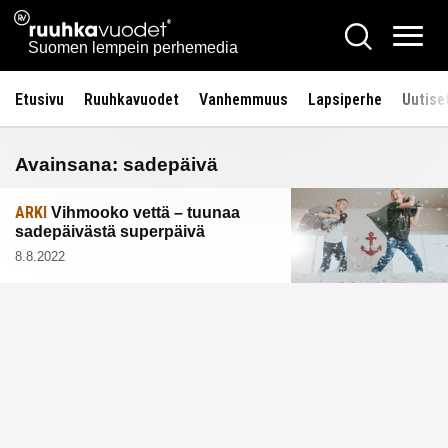
Siirry
Ruuhkavuodet.fi
Hae
sisältöön
Vali
Suomen lempein perhemedia
Etusivu
Ruuhkavuodet
Vanhemmuus
Lapsiperhe
Uutise
Avainsana:
sadepäivä
ARKI
Vihmooko vettä – tuunaa
sadepäivästä superpäivä
8.8.2022