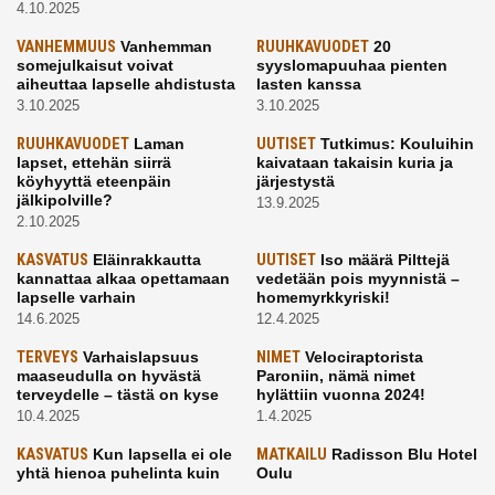
4.10.2025
VANHEMMUUS
Vanhemman
RUUHKAVUODET
20
somejulkaisut voivat
syyslomapuuhaa pienten
aiheuttaa lapselle ahdistusta
lasten kanssa
3.10.2025
3.10.2025
RUUHKAVUODET
Laman
UUTISET
Tutkimus: Kouluihin
lapset, ettehän siirrä
kaivataan takaisin kuria ja
köyhyyttä eteenpäin
järjestystä
jälkipolville?
13.9.2025
2.10.2025
KASVATUS
Eläinrakkautta
UUTISET
Iso määrä Pilttejä
kannattaa alkaa opettamaan
vedetään pois myynnistä –
lapselle varhain
homemyrkkyriski!
14.6.2025
12.4.2025
TERVEYS
Varhaislapsuus
NIMET
Velociraptorista
maaseudulla on hyvästä
Paroniin, nämä nimet
terveydelle – tästä on kyse
hylättiin vuonna 2024!
10.4.2025
1.4.2025
KASVATUS
Kun lapsella ei ole
MATKAILU
Radisson Blu Hotel
yhtä hienoa puhelinta kuin
Oulu
kavereilla
24.3.2025