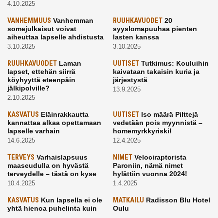
4.10.2025
VANHEMMUUS
Vanhemman
RUUHKAVUODET
20
somejulkaisut voivat
syyslomapuuhaa pienten
aiheuttaa lapselle ahdistusta
lasten kanssa
3.10.2025
3.10.2025
RUUHKAVUODET
Laman
UUTISET
Tutkimus: Kouluihin
lapset, ettehän siirrä
kaivataan takaisin kuria ja
köyhyyttä eteenpäin
järjestystä
jälkipolville?
13.9.2025
2.10.2025
KASVATUS
Eläinrakkautta
UUTISET
Iso määrä Pilttejä
kannattaa alkaa opettamaan
vedetään pois myynnistä –
lapselle varhain
homemyrkkyriski!
14.6.2025
12.4.2025
TERVEYS
Varhaislapsuus
NIMET
Velociraptorista
maaseudulla on hyvästä
Paroniin, nämä nimet
terveydelle – tästä on kyse
hylättiin vuonna 2024!
10.4.2025
1.4.2025
KASVATUS
Kun lapsella ei ole
MATKAILU
Radisson Blu Hotel
yhtä hienoa puhelinta kuin
Oulu
kavereilla
24.3.2025