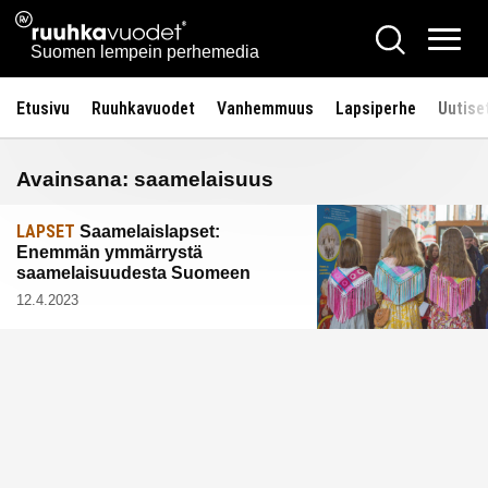
Siirry
Ruuhkavuodet.fi
Hae
sisältöön
Vali
Suomen lempein perhemedia
Etusivu
Ruuhkavuodet
Vanhemmuus
Lapsiperhe
Uutise
Avainsana:
saamelaisuus
LAPSET
Saamelaislapset:
Enemmän ymmärrystä
saamelaisuudesta Suomeen
12.4.2023