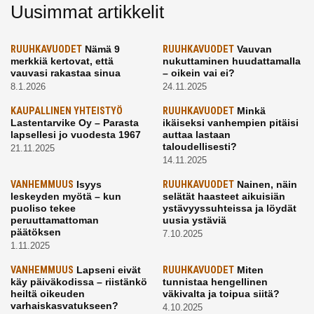
Uusimmat artikkelit
RUUHKAVUODET
Nämä 9
RUUHKAVUODET
Vauvan
merkkiä kertovat, että
nukuttaminen huudattamalla
vauvasi rakastaa sinua
– oikein vai ei?
8.1.2026
24.11.2025
KAUPALLINEN YHTEISTYÖ
RUUHKAVUODET
Minkä
Lastentarvike Oy – Parasta
ikäiseksi vanhempien pitäisi
lapsellesi jo vuodesta 1967
auttaa lastaan
taloudellisesti?
21.11.2025
14.11.2025
VANHEMMUUS
Isyys
RUUHKAVUODET
Nainen, näin
leskeyden myötä – kun
selätät haasteet aikuisiän
puoliso tekee
ystävyyssuhteissa ja löydät
peruuttamattoman
uusia ystäviä
päätöksen
7.10.2025
1.11.2025
VANHEMMUUS
Lapseni eivät
RUUHKAVUODET
Miten
käy päiväkodissa – riistänkö
tunnistaa hengellinen
heiltä oikeuden
väkivalta ja toipua siitä?
varhaiskasvatukseen?
4.10.2025