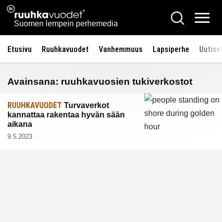
Siirry
Ruuhkavuodet.fi
Hae
sisältöön
Vali
Suomen lempein perhemedia
Etusivu
Ruuhkavuodet
Vanhemmuus
Lapsiperhe
Uutise
Avainsana:
ruuhkavuosien tukiverkostot
RUUHKAVUODET
Turvaverkot
kannattaa rakentaa hyvän sään
aikana
9.5.2023