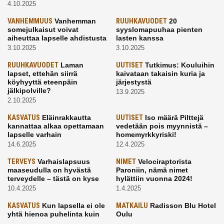
4.10.2025
VANHEMMUUS
Vanhemman
RUUHKAVUODET
20
somejulkaisut voivat
syyslomapuuhaa pienten
aiheuttaa lapselle ahdistusta
lasten kanssa
3.10.2025
3.10.2025
RUUHKAVUODET
Laman
UUTISET
Tutkimus: Kouluihin
lapset, ettehän siirrä
kaivataan takaisin kuria ja
köyhyyttä eteenpäin
järjestystä
jälkipolville?
13.9.2025
2.10.2025
KASVATUS
Eläinrakkautta
UUTISET
Iso määrä Pilttejä
kannattaa alkaa opettamaan
vedetään pois myynnistä –
lapselle varhain
homemyrkkyriski!
14.6.2025
12.4.2025
TERVEYS
Varhaislapsuus
NIMET
Velociraptorista
maaseudulla on hyvästä
Paroniin, nämä nimet
terveydelle – tästä on kyse
hylättiin vuonna 2024!
10.4.2025
1.4.2025
KASVATUS
Kun lapsella ei ole
MATKAILU
Radisson Blu Hotel
yhtä hienoa puhelinta kuin
Oulu
kavereilla
24.3.2025