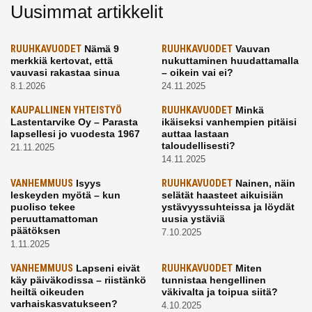
Uusimmat artikkelit
RUUHKAVUODET
Nämä 9
RUUHKAVUODET
Vauvan
merkkiä kertovat, että
nukuttaminen huudattamalla
vauvasi rakastaa sinua
– oikein vai ei?
8.1.2026
24.11.2025
KAUPALLINEN YHTEISTYÖ
RUUHKAVUODET
Minkä
Lastentarvike Oy – Parasta
ikäiseksi vanhempien pitäisi
lapsellesi jo vuodesta 1967
auttaa lastaan
taloudellisesti?
21.11.2025
14.11.2025
VANHEMMUUS
Isyys
RUUHKAVUODET
Nainen, näin
leskeyden myötä – kun
selätät haasteet aikuisiän
puoliso tekee
ystävyyssuhteissa ja löydät
peruuttamattoman
uusia ystäviä
päätöksen
7.10.2025
1.11.2025
VANHEMMUUS
Lapseni eivät
RUUHKAVUODET
Miten
käy päiväkodissa – riistänkö
tunnistaa hengellinen
heiltä oikeuden
väkivalta ja toipua siitä?
varhaiskasvatukseen?
4.10.2025