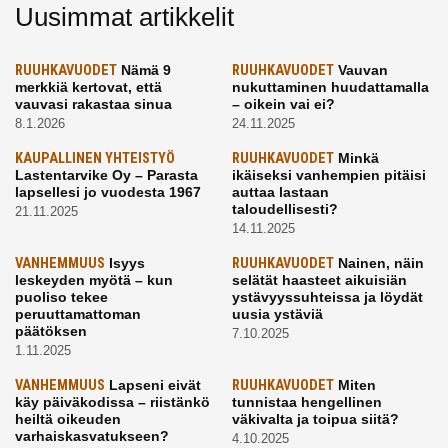
Uusimmat artikkelit
RUUHKAVUODET
Nämä 9
RUUHKAVUODET
Vauvan
merkkiä kertovat, että
nukuttaminen huudattamalla
vauvasi rakastaa sinua
– oikein vai ei?
8.1.2026
24.11.2025
KAUPALLINEN YHTEISTYÖ
RUUHKAVUODET
Minkä
Lastentarvike Oy – Parasta
ikäiseksi vanhempien pitäisi
lapsellesi jo vuodesta 1967
auttaa lastaan
taloudellisesti?
21.11.2025
14.11.2025
VANHEMMUUS
Isyys
RUUHKAVUODET
Nainen, näin
leskeyden myötä – kun
selätät haasteet aikuisiän
puoliso tekee
ystävyyssuhteissa ja löydät
peruuttamattoman
uusia ystäviä
päätöksen
7.10.2025
1.11.2025
VANHEMMUUS
Lapseni eivät
RUUHKAVUODET
Miten
käy päiväkodissa – riistänkö
tunnistaa hengellinen
heiltä oikeuden
väkivalta ja toipua siitä?
varhaiskasvatukseen?
4.10.2025