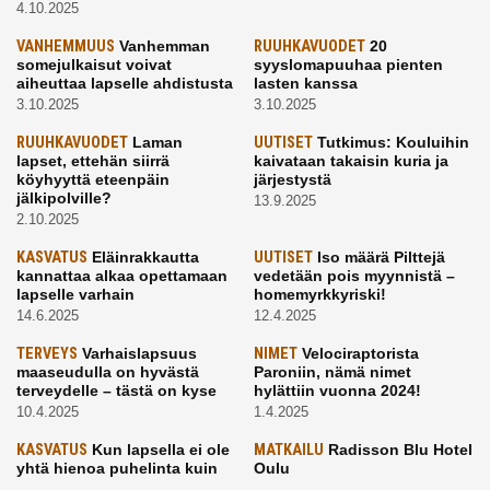
4.10.2025
VANHEMMUUS
Vanhemman
RUUHKAVUODET
20
somejulkaisut voivat
syyslomapuuhaa pienten
aiheuttaa lapselle ahdistusta
lasten kanssa
3.10.2025
3.10.2025
RUUHKAVUODET
Laman
UUTISET
Tutkimus: Kouluihin
lapset, ettehän siirrä
kaivataan takaisin kuria ja
köyhyyttä eteenpäin
järjestystä
jälkipolville?
13.9.2025
2.10.2025
KASVATUS
Eläinrakkautta
UUTISET
Iso määrä Pilttejä
kannattaa alkaa opettamaan
vedetään pois myynnistä –
lapselle varhain
homemyrkkyriski!
14.6.2025
12.4.2025
TERVEYS
Varhaislapsuus
NIMET
Velociraptorista
maaseudulla on hyvästä
Paroniin, nämä nimet
terveydelle – tästä on kyse
hylättiin vuonna 2024!
10.4.2025
1.4.2025
KASVATUS
Kun lapsella ei ole
MATKAILU
Radisson Blu Hotel
yhtä hienoa puhelinta kuin
Oulu
kavereilla
24.3.2025