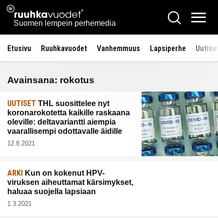
Siirry
Ruuhkavuodet.fi
Hae
sisältöön
Vali
Suomen lempein perhemedia
Etusivu
Ruuhkavuodet
Vanhemmuus
Lapsiperhe
Uutise
Avainsana:
rokotus
UUTISET
THL suosittelee nyt
koronarokotetta kaikille raskaana
oleville: deltavariantti aiempia
vaarallisempi odottavalle äidille
12.8.2021
ARKI
Kun on kokenut HPV-
viruksen aiheuttamat kärsimykset,
haluaa suojella lapsiaan
1.3.2021