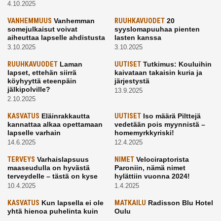
4.10.2025
VANHEMMUUS
Vanhemman
RUUHKAVUODET
20
somejulkaisut voivat
syyslomapuuhaa pienten
aiheuttaa lapselle ahdistusta
lasten kanssa
3.10.2025
3.10.2025
RUUHKAVUODET
Laman
UUTISET
Tutkimus: Kouluihin
lapset, ettehän siirrä
kaivataan takaisin kuria ja
köyhyyttä eteenpäin
järjestystä
jälkipolville?
13.9.2025
2.10.2025
KASVATUS
Eläinrakkautta
UUTISET
Iso määrä Pilttejä
kannattaa alkaa opettamaan
vedetään pois myynnistä –
lapselle varhain
homemyrkkyriski!
14.6.2025
12.4.2025
TERVEYS
Varhaislapsuus
NIMET
Velociraptorista
maaseudulla on hyvästä
Paroniin, nämä nimet
terveydelle – tästä on kyse
hylättiin vuonna 2024!
10.4.2025
1.4.2025
KASVATUS
Kun lapsella ei ole
MATKAILU
Radisson Blu Hotel
yhtä hienoa puhelinta kuin
Oulu
kavereilla
24.3.2025