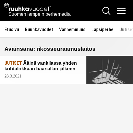
Siirry
Ruuhkavuodet.fi
Hae
sisältöön
Vali
Suomen lempein perhemedia
Etusivu
Ruuhkavuodet
Vanhemmuus
Lapsiperhe
Uutise
Avainsana:
rikosseuraamuslaitos
UUTISET
Äitinä vankilassa yhden
kohtalokkaan baari-illan jälkeen
28.3.2021