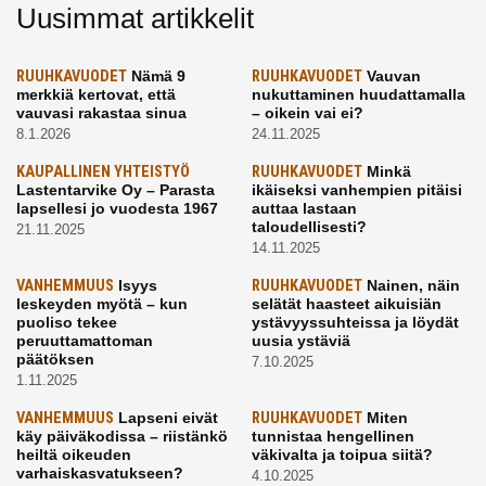
Uusimmat artikkelit
RUUHKAVUODET
Nämä 9
RUUHKAVUODET
Vauvan
merkkiä kertovat, että
nukuttaminen huudattamalla
vauvasi rakastaa sinua
– oikein vai ei?
8.1.2026
24.11.2025
KAUPALLINEN YHTEISTYÖ
RUUHKAVUODET
Minkä
Lastentarvike Oy – Parasta
ikäiseksi vanhempien pitäisi
lapsellesi jo vuodesta 1967
auttaa lastaan
taloudellisesti?
21.11.2025
14.11.2025
VANHEMMUUS
Isyys
RUUHKAVUODET
Nainen, näin
leskeyden myötä – kun
selätät haasteet aikuisiän
puoliso tekee
ystävyyssuhteissa ja löydät
peruuttamattoman
uusia ystäviä
päätöksen
7.10.2025
1.11.2025
VANHEMMUUS
Lapseni eivät
RUUHKAVUODET
Miten
käy päiväkodissa – riistänkö
tunnistaa hengellinen
heiltä oikeuden
väkivalta ja toipua siitä?
varhaiskasvatukseen?
4.10.2025