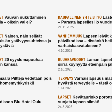
ET
KAUPALLINEN YHTEISTYÖ
Vauvan nukuttaminen
Laste
a – oikein vai ei?
– Parasta lapsellesi jo vuod
21.11.2025
ET
VANHEMMUUS
Nainen, näin selätät
Lapseni eivät 
uisiän ystävyyssuhteissa ja
päiväkodissa – riistänkö hei
 ystäviä
varhaiskasvatukseen?
4.10.2025
ET
RUUHKAVUODET
20 syyslomapuuhaa
Laman lapset,
en kanssa
siirrä köyhyyttä eteenpäin jäl
2.10.2025
TERVEYS
määrä Pilttejä vedetään pois
Varhaislapsuus maa
 homemyrkkyriski!
hyvästä terveydelle – tästä 
10.4.2025
LAPSET
Kevätaurinko porotta
disson Blu Hotel Oulu
suojata lapsen silmät!
24.3.2025