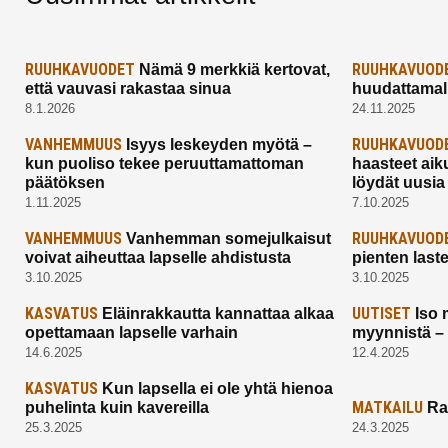
RUUHKAVUODET
RUUHKAVUOD
Nämä 9 merkkiä kertovat,
että vauvasi rakastaa sinua
huudattamall
8.1.2026
24.11.2025
VANHEMMUUS
RUUHKAVUOD
Isyys leskeyden myötä –
kun puoliso tekee peruuttamattoman
haasteet aik
päätöksen
löydät uusia
1.11.2025
7.10.2025
VANHEMMUUS
RUUHKAVUOD
Vanhemman somejulkaisut
voivat aiheuttaa lapselle ahdistusta
pienten last
3.10.2025
3.10.2025
KASVATUS
UUTISET
Eläinrakkautta kannattaa alkaa
Iso 
opettamaan lapselle varhain
myynnistä –
14.6.2025
12.4.2025
KASVATUS
Kun lapsella ei ole yhtä hienoa
MATKAILU
puhelinta kuin kavereilla
Ra
25.3.2025
24.3.2025