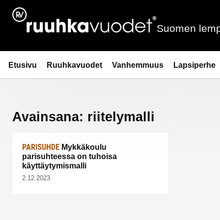
Siirry
sisältöön
Suomen lemp
Ruuhkavuodet.fi
Etusivu
Ruuhkavuodet
Vanhemmuus
Lapsiperhe
Avainsana:
riitelymalli
PARISUHDE
Mykkäkoulu
parisuhteessa on tuhoisa
käyttäytymismalli
2.12.2023