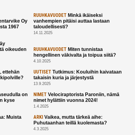
RUUHKAVUODET
Minkä ikäiseksi
ntarvike Oy
vanhempien pitäisi auttaa lastaan
esta 1967
taloudellisesti?
14.11.2025
käy
RUUHKAVUODET
ltä oikeuden
Miten tunnistaa
hengellinen väkivalta ja toipua siitä?
4.10.2025
UUTISET
 ettehän
Tutkimus: Kouluihin kaivataan
kipolville?
takaisin kuria ja järjestystä
13.9.2025
NIMET
seudulla on
Velociraptorista Paroniin, nämä
on kyse
nimet hylättiin vuonna 2024!
1.4.2025
ARKI
a: Muista
Vaikea, mutta tärkeä aihe:
Puhutaanhan teillä kuolemasta?
4.3.2025