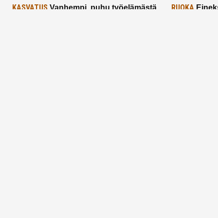
KASVATUS
RUOKA
Vanhempi, puhu työelämästä
Einek
lapselle – mutta mieti sanojasi!
asiat ja saa
25.2.2025
24.2.2025
Aitoa vertaistukea perhearkeen, lempeästi
myötäeläen
Facebook
Instagram
TikTok
X