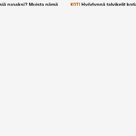
KOTI
siä ruoaksi? Muista nämä
Hyödynnä talvikelit koti
t paremman aterian
– 2 näppärää vinkkiä!
24.2.2025
Etusivu
Meistä
Ruuhkavuodet
Lapsiperhe
Vanhemmuus
Tietosuojalauseke
© 2026 Ruuhkavuodet.fi. Kaikki oikeudet pidätetään.