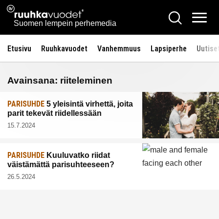
Siirry
Ruuhkavuodet.fi
Hae
sisältöön
Vali
Suomen lempein perhemedia
Etusivu
Ruuhkavuodet
Vanhemmuus
Lapsiperhe
Uutise
Avainsana:
riiteleminen
PARISUHDE
5 yleisintä virhettä, joita
parit tekevät riidellessään
15.7.2024
PARISUHDE
Kuuluvatko riidat
väistämättä parisuhteeseen?
26.5.2024