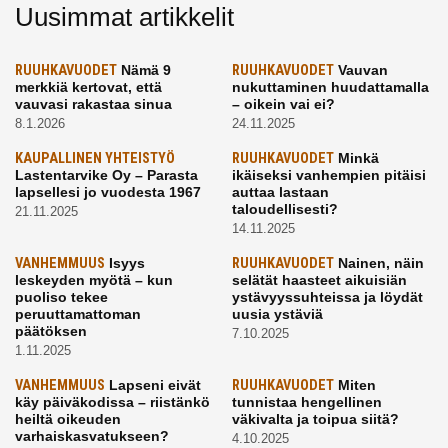
Uusimmat artikkelit
RUUHKAVUODET
Nämä 9
RUUHKAVUODET
Vauvan
merkkiä kertovat, että
nukuttaminen huudattamalla
vauvasi rakastaa sinua
– oikein vai ei?
8.1.2026
24.11.2025
KAUPALLINEN YHTEISTYÖ
RUUHKAVUODET
Minkä
Lastentarvike Oy – Parasta
ikäiseksi vanhempien pitäisi
lapsellesi jo vuodesta 1967
auttaa lastaan
taloudellisesti?
21.11.2025
14.11.2025
VANHEMMUUS
Isyys
RUUHKAVUODET
Nainen, näin
leskeyden myötä – kun
selätät haasteet aikuisiän
puoliso tekee
ystävyyssuhteissa ja löydät
peruuttamattoman
uusia ystäviä
päätöksen
7.10.2025
1.11.2025
VANHEMMUUS
Lapseni eivät
RUUHKAVUODET
Miten
käy päiväkodissa – riistänkö
tunnistaa hengellinen
heiltä oikeuden
väkivalta ja toipua siitä?
varhaiskasvatukseen?
4.10.2025