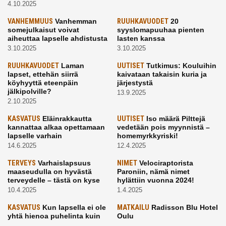
4.10.2025
VANHEMMUUS
Vanhemman
RUUHKAVUODET
20
somejulkaisut voivat
syyslomapuuhaa pienten
aiheuttaa lapselle ahdistusta
lasten kanssa
3.10.2025
3.10.2025
RUUHKAVUODET
Laman
UUTISET
Tutkimus: Kouluihin
lapset, ettehän siirrä
kaivataan takaisin kuria ja
köyhyyttä eteenpäin
järjestystä
jälkipolville?
13.9.2025
2.10.2025
KASVATUS
Eläinrakkautta
UUTISET
Iso määrä Pilttejä
kannattaa alkaa opettamaan
vedetään pois myynnistä –
lapselle varhain
homemyrkkyriski!
14.6.2025
12.4.2025
TERVEYS
Varhaislapsuus
NIMET
Velociraptorista
maaseudulla on hyvästä
Paroniin, nämä nimet
terveydelle – tästä on kyse
hylättiin vuonna 2024!
10.4.2025
1.4.2025
KASVATUS
Kun lapsella ei ole
MATKAILU
Radisson Blu Hotel
yhtä hienoa puhelinta kuin
Oulu
kavereilla
24.3.2025