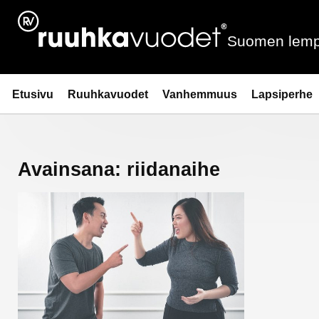
Siirry
sisältöön
Suomen lemp
Ruuhkavuodet.fi
Etusivu
Ruuhkavuodet
Vanhemmuus
Lapsiperhe
Avainsana:
riidanaihe