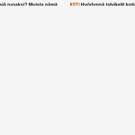
KOTI
siä ruoaksi? Muista nämä
Hyödynnä talvikelit koti
t paremman aterian
– 2 näppärää vinkkiä!
24.2.2025
Etusivu
Meistä
Ruuhkavuodet
Lapsiperhe
Vanhemmuus
Tietosuojalauseke
© 2026 Ruuhkavuodet.fi. Kaikki oikeudet pidätetään.