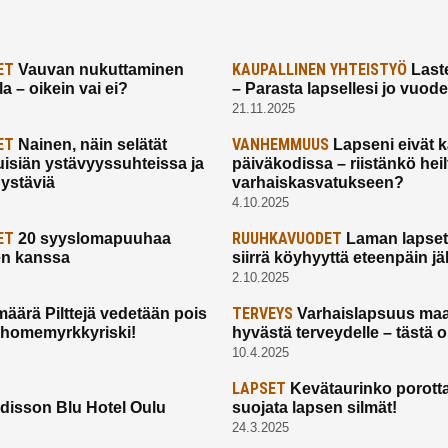
ET
KAUPALLINEN YHTEISTYÖ
Vauvan nukuttaminen
Laste
a – oikein vai ei?
– Parasta lapsellesi jo vuod
21.11.2025
ET
VANHEMMUUS
Nainen, näin selätät
Lapseni eivät 
uisiän ystävyyssuhteissa ja
päiväkodissa – riistänkö hei
 ystäviä
varhaiskasvatukseen?
4.10.2025
ET
RUUHKAVUODET
20 syyslomapuuhaa
Laman lapset,
en kanssa
siirrä köyhyyttä eteenpäin jäl
2.10.2025
TERVEYS
määrä Pilttejä vedetään pois
Varhaislapsuus maa
 homemyrkkyriski!
hyvästä terveydelle – tästä 
10.4.2025
LAPSET
Kevätaurinko porotta
disson Blu Hotel Oulu
suojata lapsen silmät!
24.3.2025