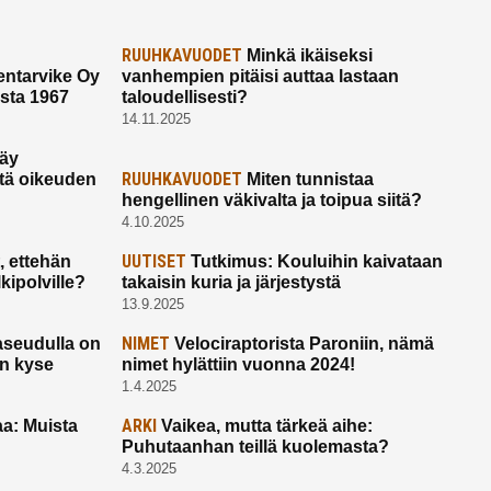
RUUHKAVUODET
Minkä ikäiseksi
ntarvike Oy
vanhempien pitäisi auttaa lastaan
esta 1967
taloudellisesti?
14.11.2025
käy
RUUHKAVUODET
ltä oikeuden
Miten tunnistaa
hengellinen väkivalta ja toipua siitä?
4.10.2025
UUTISET
 ettehän
Tutkimus: Kouluihin kaivataan
kipolville?
takaisin kuria ja järjestystä
13.9.2025
NIMET
seudulla on
Velociraptorista Paroniin, nämä
on kyse
nimet hylättiin vuonna 2024!
1.4.2025
ARKI
a: Muista
Vaikea, mutta tärkeä aihe:
Puhutaanhan teillä kuolemasta?
4.3.2025