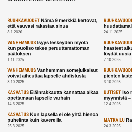
RUUHKAVUODET
RUUHKAVUOD
Nämä 9 merkkiä kertovat,
että vauvasi rakastaa sinua
huudattamall
8.1.2026
24.11.2025
VANHEMMUUS
RUUHKAVUOD
Isyys leskeyden myötä –
kun puoliso tekee peruuttamattoman
haasteet aik
päätöksen
löydät uusia
1.11.2025
7.10.2025
VANHEMMUUS
RUUHKAVUOD
Vanhemman somejulkaisut
voivat aiheuttaa lapselle ahdistusta
pienten last
3.10.2025
3.10.2025
KASVATUS
UUTISET
Eläinrakkautta kannattaa alkaa
Iso 
opettamaan lapselle varhain
myynnistä –
14.6.2025
12.4.2025
KASVATUS
Kun lapsella ei ole yhtä hienoa
MATKAILU
puhelinta kuin kavereilla
Ra
25.3.2025
24.3.2025