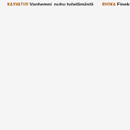
KASVATUS
RUOKA
Vanhempi, puhu työelämästä
Einek
lapselle – mutta mieti sanojasi!
asiat ja saa
25.2.2025
24.2.2025
Aitoa vertaistukea perhearkeen, lempeästi
myötäeläen
Facebook
Instagram
TikTok
X