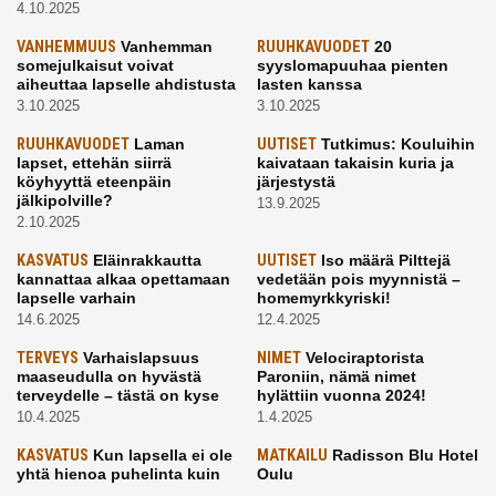
4.10.2025
VANHEMMUUS
Vanhemman
RUUHKAVUODET
20
somejulkaisut voivat
syyslomapuuhaa pienten
aiheuttaa lapselle ahdistusta
lasten kanssa
3.10.2025
3.10.2025
RUUHKAVUODET
Laman
UUTISET
Tutkimus: Kouluihin
lapset, ettehän siirrä
kaivataan takaisin kuria ja
köyhyyttä eteenpäin
järjestystä
jälkipolville?
13.9.2025
2.10.2025
KASVATUS
Eläinrakkautta
UUTISET
Iso määrä Pilttejä
kannattaa alkaa opettamaan
vedetään pois myynnistä –
lapselle varhain
homemyrkkyriski!
14.6.2025
12.4.2025
TERVEYS
Varhaislapsuus
NIMET
Velociraptorista
maaseudulla on hyvästä
Paroniin, nämä nimet
terveydelle – tästä on kyse
hylättiin vuonna 2024!
10.4.2025
1.4.2025
KASVATUS
Kun lapsella ei ole
MATKAILU
Radisson Blu Hotel
yhtä hienoa puhelinta kuin
Oulu
kavereilla
24.3.2025