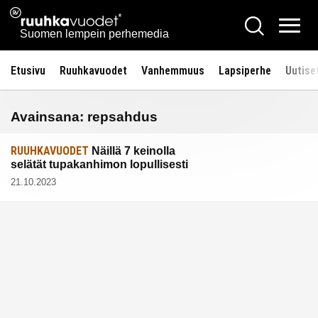
Siirry
Ruuhkavuodet.fi
Hae
sisältöön
Vali
Suomen lempein perhemedia
Etusivu
Ruuhkavuodet
Vanhemmuus
Lapsiperhe
Uutise
Avainsana:
repsahdus
RUUHKAVUODET
Näillä 7 keinolla
selätät tupakanhimon lopullisesti
21.10.2023