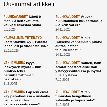
Uusimmat artikkelit
RUUHKAVUODET
Nämä 9
RUUHKAVUODET
Vauvan
merkkiä kertovat, että
nukuttaminen huudattamalla
vauvasi rakastaa sinua
– oikein vai ei?
8.1.2026
24.11.2025
KAUPALLINEN YHTEISTYÖ
RUUHKAVUODET
Minkä
Lastentarvike Oy – Parasta
ikäiseksi vanhempien pitäisi
lapsellesi jo vuodesta 1967
auttaa lastaan
taloudellisesti?
21.11.2025
14.11.2025
VANHEMMUUS
Isyys
RUUHKAVUODET
Nainen, näin
leskeyden myötä – kun
selätät haasteet aikuisiän
puoliso tekee
ystävyyssuhteissa ja löydät
peruuttamattoman
uusia ystäviä
päätöksen
7.10.2025
1.11.2025
VANHEMMUUS
Lapseni eivät
RUUHKAVUODET
Miten
käy päiväkodissa – riistänkö
tunnistaa hengellinen
heiltä oikeuden
väkivalta ja toipua siitä?
varhaiskasvatukseen?
4.10.2025