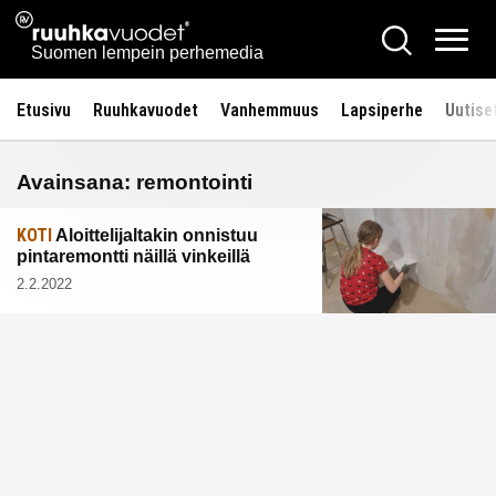
Siirry
Ruuhkavuodet.fi
Hae
sisältöön
Vali
Suomen lempein perhemedia
Etusivu
Ruuhkavuodet
Vanhemmuus
Lapsiperhe
Uutise
Avainsana:
remontointi
KOTI
Aloittelijaltakin onnistuu
pintaremontti näillä vinkeillä
2.2.2022