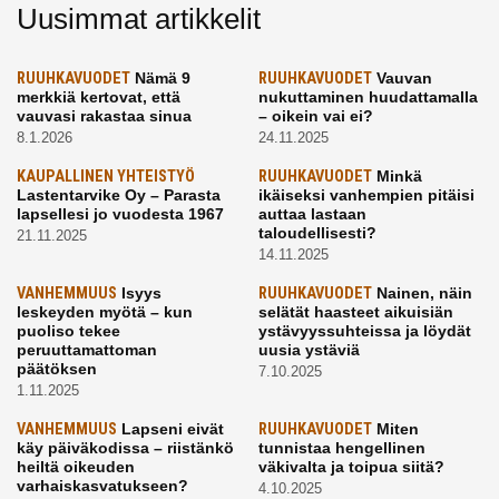
Uusimmat artikkelit
RUUHKAVUODET
Nämä 9
RUUHKAVUODET
Vauvan
merkkiä kertovat, että
nukuttaminen huudattamalla
vauvasi rakastaa sinua
– oikein vai ei?
8.1.2026
24.11.2025
KAUPALLINEN YHTEISTYÖ
RUUHKAVUODET
Minkä
Lastentarvike Oy – Parasta
ikäiseksi vanhempien pitäisi
lapsellesi jo vuodesta 1967
auttaa lastaan
taloudellisesti?
21.11.2025
14.11.2025
VANHEMMUUS
Isyys
RUUHKAVUODET
Nainen, näin
leskeyden myötä – kun
selätät haasteet aikuisiän
puoliso tekee
ystävyyssuhteissa ja löydät
peruuttamattoman
uusia ystäviä
päätöksen
7.10.2025
1.11.2025
VANHEMMUUS
Lapseni eivät
RUUHKAVUODET
Miten
käy päiväkodissa – riistänkö
tunnistaa hengellinen
heiltä oikeuden
väkivalta ja toipua siitä?
varhaiskasvatukseen?
4.10.2025