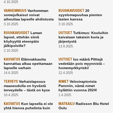
4.10.2025
VANHEMMUUS
Vanhemman
RUUHKAVUODET
20
somejulkaisut voivat
syyslomapuuhaa pienten
aiheuttaa lapselle ahdistusta
lasten kanssa
3.10.2025
3.10.2025
RUUHKAVUODET
Laman
UUTISET
Tutkimus: Kouluihin
lapset, ettehän siirrä
kaivataan takaisin kuria ja
köyhyyttä eteenpäin
järjestystä
jälkipolville?
13.9.2025
2.10.2025
KASVATUS
Eläinrakkautta
UUTISET
Iso määrä Pilttejä
kannattaa alkaa opettamaan
vedetään pois myynnistä –
lapselle varhain
homemyrkkyriski!
14.6.2025
12.4.2025
TERVEYS
Varhaislapsuus
NIMET
Velociraptorista
maaseudulla on hyvästä
Paroniin, nämä nimet
terveydelle – tästä on kyse
hylättiin vuonna 2024!
10.4.2025
1.4.2025
KASVATUS
Kun lapsella ei ole
MATKAILU
Radisson Blu Hotel
yhtä hienoa puhelinta kuin
Oulu
kavereilla
24.3.2025