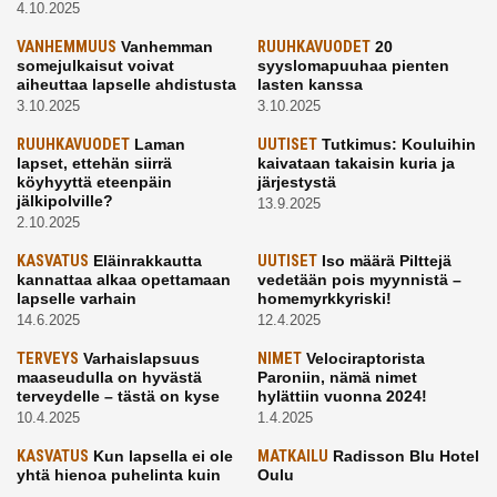
4.10.2025
VANHEMMUUS
Vanhemman
RUUHKAVUODET
20
somejulkaisut voivat
syyslomapuuhaa pienten
aiheuttaa lapselle ahdistusta
lasten kanssa
3.10.2025
3.10.2025
RUUHKAVUODET
Laman
UUTISET
Tutkimus: Kouluihin
lapset, ettehän siirrä
kaivataan takaisin kuria ja
köyhyyttä eteenpäin
järjestystä
jälkipolville?
13.9.2025
2.10.2025
KASVATUS
Eläinrakkautta
UUTISET
Iso määrä Pilttejä
kannattaa alkaa opettamaan
vedetään pois myynnistä –
lapselle varhain
homemyrkkyriski!
14.6.2025
12.4.2025
TERVEYS
Varhaislapsuus
NIMET
Velociraptorista
maaseudulla on hyvästä
Paroniin, nämä nimet
terveydelle – tästä on kyse
hylättiin vuonna 2024!
10.4.2025
1.4.2025
KASVATUS
Kun lapsella ei ole
MATKAILU
Radisson Blu Hotel
yhtä hienoa puhelinta kuin
Oulu
kavereilla
24.3.2025