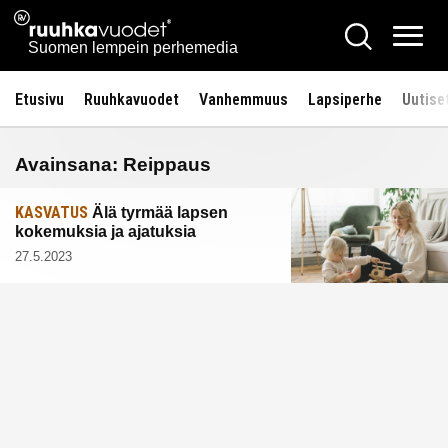
Siirry
Ruuhkavuodet.fi
Hae
sisältöön
Vali
Suomen lempein perhemedia
Etusivu
Ruuhkavuodet
Vanhemmuus
Lapsiperhe
Uutise
Avainsana:
Reippaus
KASVATUS
Älä tyrmää lapsen
kokemuksia ja ajatuksia
27.5.2023