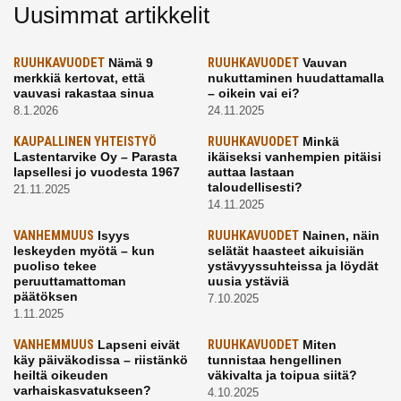
Uusimmat artikkelit
RUUHKAVUODET
Nämä 9
RUUHKAVUODET
Vauvan
merkkiä kertovat, että
nukuttaminen huudattamalla
vauvasi rakastaa sinua
– oikein vai ei?
8.1.2026
24.11.2025
KAUPALLINEN YHTEISTYÖ
RUUHKAVUODET
Minkä
Lastentarvike Oy – Parasta
ikäiseksi vanhempien pitäisi
lapsellesi jo vuodesta 1967
auttaa lastaan
taloudellisesti?
21.11.2025
14.11.2025
VANHEMMUUS
Isyys
RUUHKAVUODET
Nainen, näin
leskeyden myötä – kun
selätät haasteet aikuisiän
puoliso tekee
ystävyyssuhteissa ja löydät
peruuttamattoman
uusia ystäviä
päätöksen
7.10.2025
1.11.2025
VANHEMMUUS
Lapseni eivät
RUUHKAVUODET
Miten
käy päiväkodissa – riistänkö
tunnistaa hengellinen
heiltä oikeuden
väkivalta ja toipua siitä?
varhaiskasvatukseen?
4.10.2025