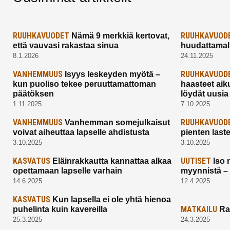
RUUHKAVUODET
RUUHKAVUOD
Nämä 9 merkkiä kertovat,
että vauvasi rakastaa sinua
huudattamall
8.1.2026
24.11.2025
VANHEMMUUS
RUUHKAVUOD
Isyys leskeyden myötä –
kun puoliso tekee peruuttamattoman
haasteet aik
päätöksen
löydät uusia
1.11.2025
7.10.2025
VANHEMMUUS
RUUHKAVUOD
Vanhemman somejulkaisut
voivat aiheuttaa lapselle ahdistusta
pienten last
3.10.2025
3.10.2025
KASVATUS
UUTISET
Eläinrakkautta kannattaa alkaa
Iso 
opettamaan lapselle varhain
myynnistä –
14.6.2025
12.4.2025
KASVATUS
Kun lapsella ei ole yhtä hienoa
MATKAILU
puhelinta kuin kavereilla
Ra
25.3.2025
24.3.2025