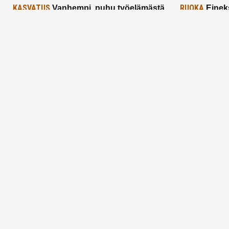
KASVATUS
RUOKA
Vanhempi, puhu työelämästä
Einek
lapselle – mutta mieti sanojasi!
asiat ja saa
25.2.2025
24.2.2025
Aitoa vertaistukea perhearkeen, lempeästi
myötäeläen
Facebook
Instagram
TikTok
X