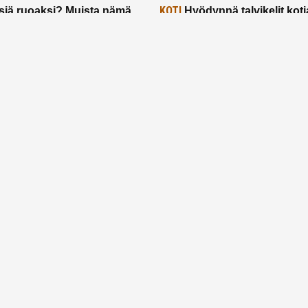
KOTI
siä ruoaksi? Muista nämä
Hyödynnä talvikelit koti
t paremman aterian
– 2 näppärää vinkkiä!
24.2.2025
Etusivu
Meistä
Ruuhkavuodet
Lapsiperhe
Vanhemmuus
Tietosuojalauseke
© 2026 Ruuhkavuodet.fi. Kaikki oikeudet pidätetään.