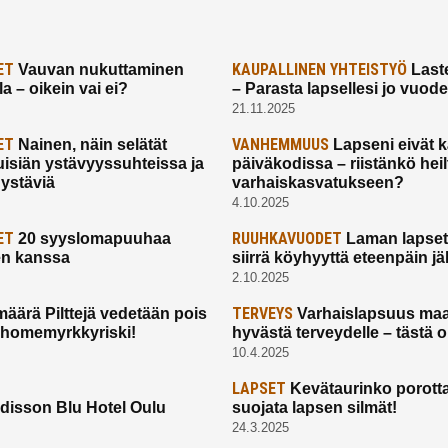
ET
KAUPALLINEN YHTEISTYÖ
Vauvan nukuttaminen
Laste
a – oikein vai ei?
– Parasta lapsellesi jo vuod
21.11.2025
ET
VANHEMMUUS
Nainen, näin selätät
Lapseni eivät 
uisiän ystävyyssuhteissa ja
päiväkodissa – riistänkö hei
 ystäviä
varhaiskasvatukseen?
4.10.2025
ET
RUUHKAVUODET
20 syyslomapuuhaa
Laman lapset,
en kanssa
siirrä köyhyyttä eteenpäin jäl
2.10.2025
TERVEYS
määrä Pilttejä vedetään pois
Varhaislapsuus maa
 homemyrkkyriski!
hyvästä terveydelle – tästä 
10.4.2025
LAPSET
Kevätaurinko porotta
disson Blu Hotel Oulu
suojata lapsen silmät!
24.3.2025