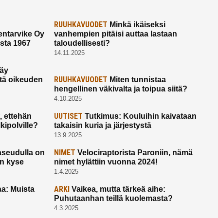
RUUHKAVUODET
Minkä ikäiseksi
ntarvike Oy
vanhempien pitäisi auttaa lastaan
esta 1967
taloudellisesti?
14.11.2025
käy
RUUHKAVUODET
ltä oikeuden
Miten tunnistaa
hengellinen väkivalta ja toipua siitä?
4.10.2025
UUTISET
 ettehän
Tutkimus: Kouluihin kaivataan
kipolville?
takaisin kuria ja järjestystä
13.9.2025
NIMET
seudulla on
Velociraptorista Paroniin, nämä
on kyse
nimet hylättiin vuonna 2024!
1.4.2025
ARKI
a: Muista
Vaikea, mutta tärkeä aihe:
Puhutaanhan teillä kuolemasta?
4.3.2025