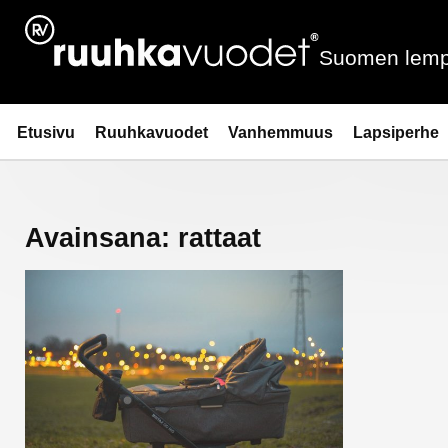
Siirry
sisältöön
Suomen lemp
Ruuhkavuodet.fi
Etusivu
Ruuhkavuodet
Vanhemmuus
Lapsiperhe
Avainsana:
rattaat