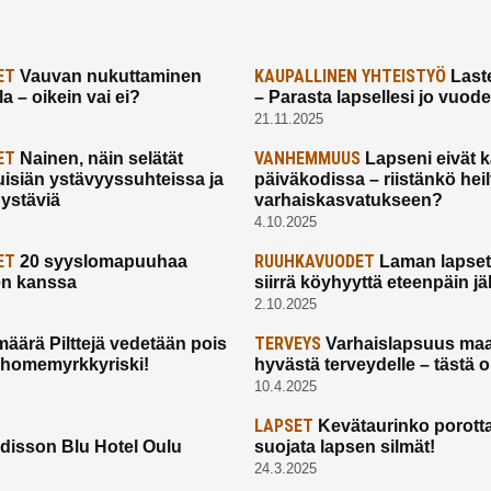
ET
KAUPALLINEN YHTEISTYÖ
Vauvan nukuttaminen
Laste
a – oikein vai ei?
– Parasta lapsellesi jo vuod
21.11.2025
ET
VANHEMMUUS
Nainen, näin selätät
Lapseni eivät 
uisiän ystävyyssuhteissa ja
päiväkodissa – riistänkö hei
 ystäviä
varhaiskasvatukseen?
4.10.2025
ET
RUUHKAVUODET
20 syyslomapuuhaa
Laman lapset,
en kanssa
siirrä köyhyyttä eteenpäin jäl
2.10.2025
TERVEYS
määrä Pilttejä vedetään pois
Varhaislapsuus maa
 homemyrkkyriski!
hyvästä terveydelle – tästä 
10.4.2025
LAPSET
Kevätaurinko porotta
disson Blu Hotel Oulu
suojata lapsen silmät!
24.3.2025