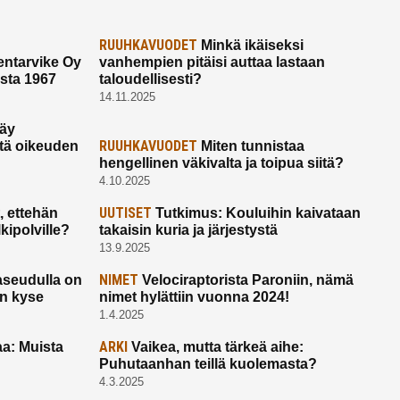
RUUHKAVUODET
Minkä ikäiseksi
ntarvike Oy
vanhempien pitäisi auttaa lastaan
esta 1967
taloudellisesti?
14.11.2025
käy
RUUHKAVUODET
ltä oikeuden
Miten tunnistaa
hengellinen väkivalta ja toipua siitä?
4.10.2025
UUTISET
 ettehän
Tutkimus: Kouluihin kaivataan
kipolville?
takaisin kuria ja järjestystä
13.9.2025
NIMET
seudulla on
Velociraptorista Paroniin, nämä
on kyse
nimet hylättiin vuonna 2024!
1.4.2025
ARKI
a: Muista
Vaikea, mutta tärkeä aihe:
Puhutaanhan teillä kuolemasta?
4.3.2025