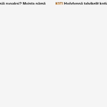
KOTI
siä ruoaksi? Muista nämä
Hyödynnä talvikelit koti
t paremman aterian
– 2 näppärää vinkkiä!
24.2.2025
Etusivu
Meistä
Ruuhkavuodet
Lapsiperhe
Vanhemmuus
Tietosuojalauseke
© 2026 Ruuhkavuodet.fi. Kaikki oikeudet pidätetään.