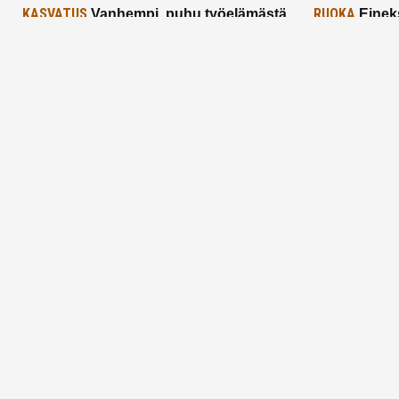
KASVATUS
RUOKA
Vanhempi, puhu työelämästä
Einek
lapselle – mutta mieti sanojasi!
asiat ja saa
25.2.2025
24.2.2025
Aitoa vertaistukea perhearkeen, lempeästi
myötäeläen
Facebook
Instagram
TikTok
X