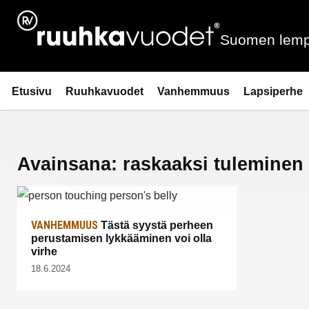
Siirry
sisältöön
Suomen lemp
Ruuhkavuodet.fi
Etusivu
Ruuhkavuodet
Vanhemmuus
Lapsiperhe
Avainsana:
raskaaksi tuleminen
VANHEMMUUS
Tästä syystä perheen
perustamisen lykkääminen voi olla
virhe
18.6.2024