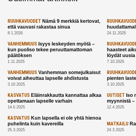
RUUHKAVUODET
RUUHKAVUOD
Nämä 9 merkkiä kertovat,
että vauvasi rakastaa sinua
huudattamall
8.1.2026
24.11.2025
VANHEMMUUS
RUUHKAVUOD
Isyys leskeyden myötä –
kun puoliso tekee peruuttamattoman
haasteet aik
päätöksen
löydät uusia
1.11.2025
7.10.2025
VANHEMMUUS
RUUHKAVUOD
Vanhemman somejulkaisut
voivat aiheuttaa lapselle ahdistusta
pienten last
3.10.2025
3.10.2025
KASVATUS
UUTISET
Eläinrakkautta kannattaa alkaa
Iso 
opettamaan lapselle varhain
myynnistä –
14.6.2025
12.4.2025
KASVATUS
Kun lapsella ei ole yhtä hienoa
MATKAILU
puhelinta kuin kavereilla
Ra
25.3.2025
24.3.2025