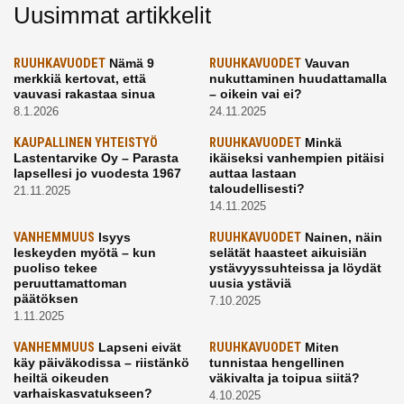
Uusimmat artikkelit
RUUHKAVUODET
Nämä 9
RUUHKAVUODET
Vauvan
merkkiä kertovat, että
nukuttaminen huudattamalla
vauvasi rakastaa sinua
– oikein vai ei?
8.1.2026
24.11.2025
KAUPALLINEN YHTEISTYÖ
RUUHKAVUODET
Minkä
Lastentarvike Oy – Parasta
ikäiseksi vanhempien pitäisi
lapsellesi jo vuodesta 1967
auttaa lastaan
taloudellisesti?
21.11.2025
14.11.2025
VANHEMMUUS
Isyys
RUUHKAVUODET
Nainen, näin
leskeyden myötä – kun
selätät haasteet aikuisiän
puoliso tekee
ystävyyssuhteissa ja löydät
peruuttamattoman
uusia ystäviä
päätöksen
7.10.2025
1.11.2025
VANHEMMUUS
Lapseni eivät
RUUHKAVUODET
Miten
käy päiväkodissa – riistänkö
tunnistaa hengellinen
heiltä oikeuden
väkivalta ja toipua siitä?
varhaiskasvatukseen?
4.10.2025