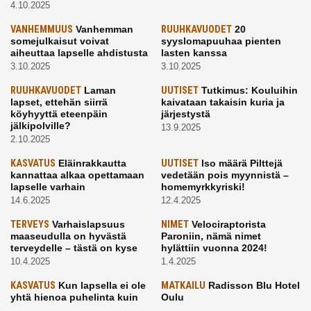
4.10.2025
VANHEMMUUS
Vanhemman
RUUHKAVUODET
20
somejulkaisut voivat
syyslomapuuhaa pienten
aiheuttaa lapselle ahdistusta
lasten kanssa
3.10.2025
3.10.2025
RUUHKAVUODET
Laman
UUTISET
Tutkimus: Kouluihin
lapset, ettehän siirrä
kaivataan takaisin kuria ja
köyhyyttä eteenpäin
järjestystä
jälkipolville?
13.9.2025
2.10.2025
KASVATUS
Eläinrakkautta
UUTISET
Iso määrä Pilttejä
kannattaa alkaa opettamaan
vedetään pois myynnistä –
lapselle varhain
homemyrkkyriski!
14.6.2025
12.4.2025
TERVEYS
Varhaislapsuus
NIMET
Velociraptorista
maaseudulla on hyvästä
Paroniin, nämä nimet
terveydelle – tästä on kyse
hylättiin vuonna 2024!
10.4.2025
1.4.2025
KASVATUS
Kun lapsella ei ole
MATKAILU
Radisson Blu Hotel
yhtä hienoa puhelinta kuin
Oulu
kavereilla
24.3.2025