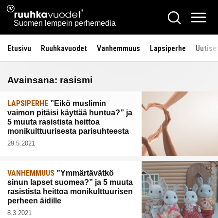
Siirry
Ruuhkavuodet.fi
Hae
sisältöön
Vali
Suomen lempein perhemedia
Etusivu
Ruuhkavuodet
Vanhemmuus
Lapsiperhe
Uutise
Avainsana:
rasismi
LAPSIPERHE
”Eikö muslimin
vaimon pitäisi käyttää huntua?” ja
5 muuta rasistista heittoa
monikulttuurisesta parisuhteesta
29.5.2021
VANHEMMUUS
”Ymmärtävätkö
sinun lapset suomea?” ja 5 muuta
rasistista heittoa monikulttuurisen
perheen äidille
8.3.2021