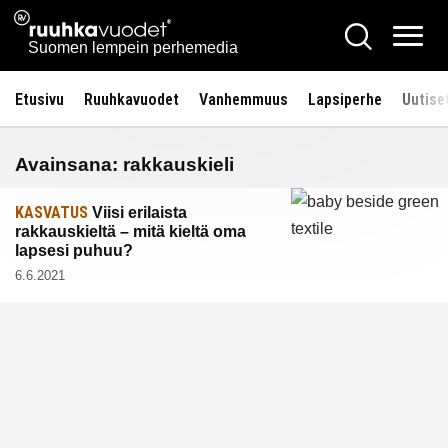
Siirry
Ruuhkavuodet.fi
Hae
sisältöön
Vali
Suomen lempein perhemedia
Etusivu
Ruuhkavuodet
Vanhemmuus
Lapsiperhe
Uutise
Avainsana:
rakkauskieli
KASVATUS
Viisi erilaista
rakkauskieltä – mitä kieltä oma
lapsesi puhuu?
6.6.2021