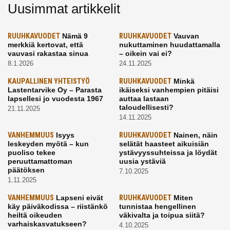
Uusimmat artikkelit
RUUHKAVUODET
Nämä 9
RUUHKAVUODET
Vauvan
merkkiä kertovat, että
nukuttaminen huudattamalla
vauvasi rakastaa sinua
– oikein vai ei?
8.1.2026
24.11.2025
KAUPALLINEN YHTEISTYÖ
RUUHKAVUODET
Minkä
Lastentarvike Oy – Parasta
ikäiseksi vanhempien pitäisi
lapsellesi jo vuodesta 1967
auttaa lastaan
taloudellisesti?
21.11.2025
14.11.2025
VANHEMMUUS
Isyys
RUUHKAVUODET
Nainen, näin
leskeyden myötä – kun
selätät haasteet aikuisiän
puoliso tekee
ystävyyssuhteissa ja löydät
peruuttamattoman
uusia ystäviä
päätöksen
7.10.2025
1.11.2025
VANHEMMUUS
Lapseni eivät
RUUHKAVUODET
Miten
käy päiväkodissa – riistänkö
tunnistaa hengellinen
heiltä oikeuden
väkivalta ja toipua siitä?
varhaiskasvatukseen?
4.10.2025