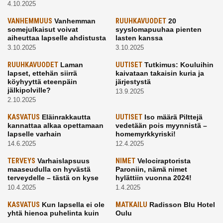
4.10.2025
VANHEMMUUS
Vanhemman
RUUHKAVUODET
20
somejulkaisut voivat
syyslomapuuhaa pienten
aiheuttaa lapselle ahdistusta
lasten kanssa
3.10.2025
3.10.2025
RUUHKAVUODET
Laman
UUTISET
Tutkimus: Kouluihin
lapset, ettehän siirrä
kaivataan takaisin kuria ja
köyhyyttä eteenpäin
järjestystä
jälkipolville?
13.9.2025
2.10.2025
KASVATUS
Eläinrakkautta
UUTISET
Iso määrä Pilttejä
kannattaa alkaa opettamaan
vedetään pois myynnistä –
lapselle varhain
homemyrkkyriski!
14.6.2025
12.4.2025
TERVEYS
Varhaislapsuus
NIMET
Velociraptorista
maaseudulla on hyvästä
Paroniin, nämä nimet
terveydelle – tästä on kyse
hylättiin vuonna 2024!
10.4.2025
1.4.2025
KASVATUS
Kun lapsella ei ole
MATKAILU
Radisson Blu Hotel
yhtä hienoa puhelinta kuin
Oulu
kavereilla
24.3.2025