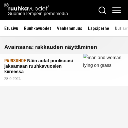
Siirry
Ruuhkavuodet.fi
Hae
sisältöön
Vali
Suomen lempein perhemedia
Etusivu
Ruuhkavuodet
Vanhemmuus
Lapsiperhe
Uutise
Avainsana:
rakkauden näyttäminen
PARISUHDE
Näin autat puolisoasi
jaksamaan ruuhkavuosien
kiireessä
28.9.2024