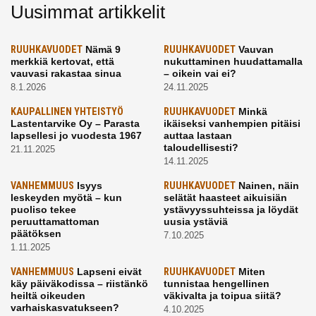
Uusimmat artikkelit
RUUHKAVUODET
Nämä 9
RUUHKAVUODET
Vauvan
merkkiä kertovat, että
nukuttaminen huudattamalla
vauvasi rakastaa sinua
– oikein vai ei?
8.1.2026
24.11.2025
KAUPALLINEN YHTEISTYÖ
RUUHKAVUODET
Minkä
Lastentarvike Oy – Parasta
ikäiseksi vanhempien pitäisi
lapsellesi jo vuodesta 1967
auttaa lastaan
taloudellisesti?
21.11.2025
14.11.2025
VANHEMMUUS
Isyys
RUUHKAVUODET
Nainen, näin
leskeyden myötä – kun
selätät haasteet aikuisiän
puoliso tekee
ystävyyssuhteissa ja löydät
peruuttamattoman
uusia ystäviä
päätöksen
7.10.2025
1.11.2025
VANHEMMUUS
Lapseni eivät
RUUHKAVUODET
Miten
käy päiväkodissa – riistänkö
tunnistaa hengellinen
heiltä oikeuden
väkivalta ja toipua siitä?
varhaiskasvatukseen?
4.10.2025