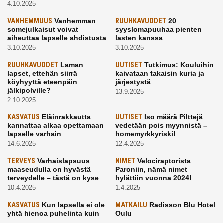
4.10.2025
VANHEMMUUS
Vanhemman
RUUHKAVUODET
20
somejulkaisut voivat
syyslomapuuhaa pienten
aiheuttaa lapselle ahdistusta
lasten kanssa
3.10.2025
3.10.2025
RUUHKAVUODET
Laman
UUTISET
Tutkimus: Kouluihin
lapset, ettehän siirrä
kaivataan takaisin kuria ja
köyhyyttä eteenpäin
järjestystä
jälkipolville?
13.9.2025
2.10.2025
KASVATUS
Eläinrakkautta
UUTISET
Iso määrä Pilttejä
kannattaa alkaa opettamaan
vedetään pois myynnistä –
lapselle varhain
homemyrkkyriski!
14.6.2025
12.4.2025
TERVEYS
Varhaislapsuus
NIMET
Velociraptorista
maaseudulla on hyvästä
Paroniin, nämä nimet
terveydelle – tästä on kyse
hylättiin vuonna 2024!
10.4.2025
1.4.2025
KASVATUS
Kun lapsella ei ole
MATKAILU
Radisson Blu Hotel
yhtä hienoa puhelinta kuin
Oulu
kavereilla
24.3.2025