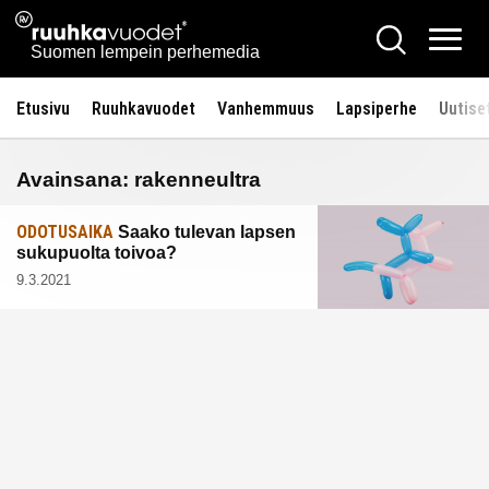
Siirry
Ruuhkavuodet.fi
Hae
sisältöön
Vali
Suomen lempein perhemedia
Etusivu
Ruuhkavuodet
Vanhemmuus
Lapsiperhe
Uutise
Avainsana:
rakenneultra
ODOTUSAIKA
Saako tulevan lapsen
sukupuolta toivoa?
9.3.2021