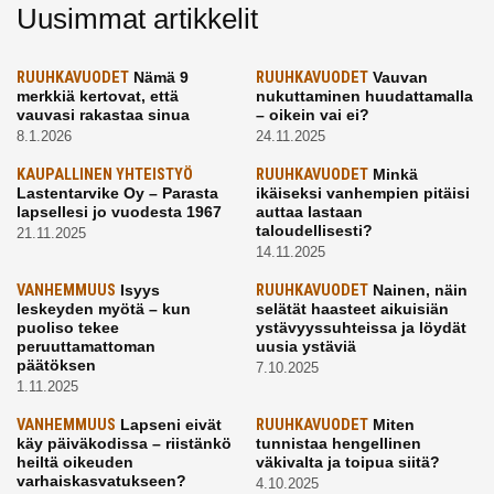
Uusimmat artikkelit
RUUHKAVUODET
Nämä 9
RUUHKAVUODET
Vauvan
merkkiä kertovat, että
nukuttaminen huudattamalla
vauvasi rakastaa sinua
– oikein vai ei?
8.1.2026
24.11.2025
KAUPALLINEN YHTEISTYÖ
RUUHKAVUODET
Minkä
Lastentarvike Oy – Parasta
ikäiseksi vanhempien pitäisi
lapsellesi jo vuodesta 1967
auttaa lastaan
taloudellisesti?
21.11.2025
14.11.2025
VANHEMMUUS
Isyys
RUUHKAVUODET
Nainen, näin
leskeyden myötä – kun
selätät haasteet aikuisiän
puoliso tekee
ystävyyssuhteissa ja löydät
peruuttamattoman
uusia ystäviä
päätöksen
7.10.2025
1.11.2025
VANHEMMUUS
Lapseni eivät
RUUHKAVUODET
Miten
käy päiväkodissa – riistänkö
tunnistaa hengellinen
heiltä oikeuden
väkivalta ja toipua siitä?
varhaiskasvatukseen?
4.10.2025