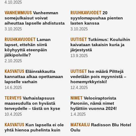
4.10.2025
VANHEMMUUS
Vanhemman
RUUHKAVUODET
20
somejulkaisut voivat
syyslomapuuhaa pienten
aiheuttaa lapselle ahdistusta
lasten kanssa
3.10.2025
3.10.2025
RUUHKAVUODET
Laman
UUTISET
Tutkimus: Kouluihin
lapset, ettehän siirrä
kaivataan takaisin kuria ja
köyhyyttä eteenpäin
järjestystä
jälkipolville?
13.9.2025
2.10.2025
KASVATUS
Eläinrakkautta
UUTISET
Iso määrä Pilttejä
kannattaa alkaa opettamaan
vedetään pois myynnistä –
lapselle varhain
homemyrkkyriski!
14.6.2025
12.4.2025
TERVEYS
Varhaislapsuus
NIMET
Velociraptorista
maaseudulla on hyvästä
Paroniin, nämä nimet
terveydelle – tästä on kyse
hylättiin vuonna 2024!
10.4.2025
1.4.2025
KASVATUS
Kun lapsella ei ole
MATKAILU
Radisson Blu Hotel
yhtä hienoa puhelinta kuin
Oulu
kavereilla
24.3.2025