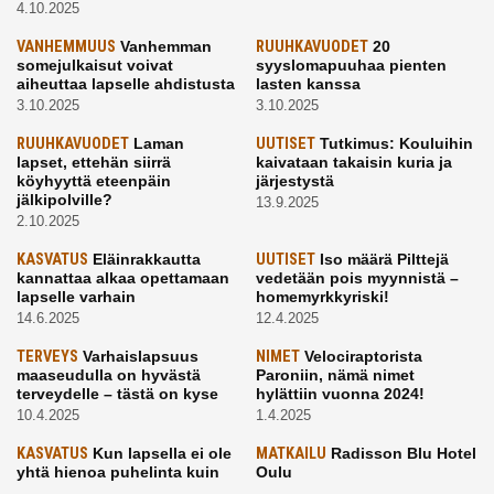
4.10.2025
VANHEMMUUS
Vanhemman
RUUHKAVUODET
20
somejulkaisut voivat
syyslomapuuhaa pienten
aiheuttaa lapselle ahdistusta
lasten kanssa
3.10.2025
3.10.2025
RUUHKAVUODET
Laman
UUTISET
Tutkimus: Kouluihin
lapset, ettehän siirrä
kaivataan takaisin kuria ja
köyhyyttä eteenpäin
järjestystä
jälkipolville?
13.9.2025
2.10.2025
KASVATUS
Eläinrakkautta
UUTISET
Iso määrä Pilttejä
kannattaa alkaa opettamaan
vedetään pois myynnistä –
lapselle varhain
homemyrkkyriski!
14.6.2025
12.4.2025
TERVEYS
Varhaislapsuus
NIMET
Velociraptorista
maaseudulla on hyvästä
Paroniin, nämä nimet
terveydelle – tästä on kyse
hylättiin vuonna 2024!
10.4.2025
1.4.2025
KASVATUS
Kun lapsella ei ole
MATKAILU
Radisson Blu Hotel
yhtä hienoa puhelinta kuin
Oulu
kavereilla
24.3.2025