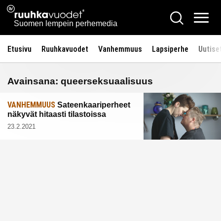
Siirry
Ruuhkavuodet.fi
Hae
sisältöön
Vali
Suomen lempein perhemedia
Etusivu
Ruuhkavuodet
Vanhemmuus
Lapsiperhe
Uutise
Avainsana:
queerseksuaalisuus
VANHEMMUUS
Sateenkaariperheet
näkyvät hitaasti tilastoissa
23.2.2021