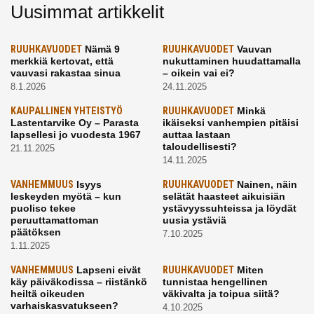
Uusimmat artikkelit
RUUHKAVUODET
Nämä 9
RUUHKAVUODET
Vauvan
merkkiä kertovat, että
nukuttaminen huudattamalla
vauvasi rakastaa sinua
– oikein vai ei?
8.1.2026
24.11.2025
KAUPALLINEN YHTEISTYÖ
RUUHKAVUODET
Minkä
Lastentarvike Oy – Parasta
ikäiseksi vanhempien pitäisi
lapsellesi jo vuodesta 1967
auttaa lastaan
taloudellisesti?
21.11.2025
14.11.2025
VANHEMMUUS
Isyys
RUUHKAVUODET
Nainen, näin
leskeyden myötä – kun
selätät haasteet aikuisiän
puoliso tekee
ystävyyssuhteissa ja löydät
peruuttamattoman
uusia ystäviä
päätöksen
7.10.2025
1.11.2025
VANHEMMUUS
Lapseni eivät
RUUHKAVUODET
Miten
käy päiväkodissa – riistänkö
tunnistaa hengellinen
heiltä oikeuden
väkivalta ja toipua siitä?
varhaiskasvatukseen?
4.10.2025