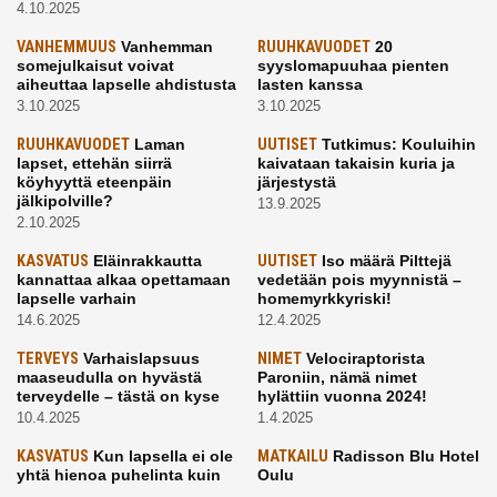
4.10.2025
VANHEMMUUS
Vanhemman
RUUHKAVUODET
20
somejulkaisut voivat
syyslomapuuhaa pienten
aiheuttaa lapselle ahdistusta
lasten kanssa
3.10.2025
3.10.2025
RUUHKAVUODET
Laman
UUTISET
Tutkimus: Kouluihin
lapset, ettehän siirrä
kaivataan takaisin kuria ja
köyhyyttä eteenpäin
järjestystä
jälkipolville?
13.9.2025
2.10.2025
KASVATUS
Eläinrakkautta
UUTISET
Iso määrä Pilttejä
kannattaa alkaa opettamaan
vedetään pois myynnistä –
lapselle varhain
homemyrkkyriski!
14.6.2025
12.4.2025
TERVEYS
Varhaislapsuus
NIMET
Velociraptorista
maaseudulla on hyvästä
Paroniin, nämä nimet
terveydelle – tästä on kyse
hylättiin vuonna 2024!
10.4.2025
1.4.2025
KASVATUS
Kun lapsella ei ole
MATKAILU
Radisson Blu Hotel
yhtä hienoa puhelinta kuin
Oulu
kavereilla
24.3.2025