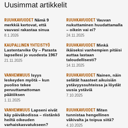
Uusimmat artikkelit
RUUHKAVUODET
Nämä 9
RUUHKAVUODET
Vauvan
merkkiä kertovat, että
nukuttaminen huudattamalla
vauvasi rakastaa sinua
– oikein vai ei?
8.1.2026
24.11.2025
KAUPALLINEN YHTEISTYÖ
RUUHKAVUODET
Minkä
Lastentarvike Oy – Parasta
ikäiseksi vanhempien pitäisi
lapsellesi jo vuodesta 1967
auttaa lastaan
taloudellisesti?
21.11.2025
14.11.2025
VANHEMMUUS
Isyys
RUUHKAVUODET
Nainen, näin
leskeyden myötä – kun
selätät haasteet aikuisiän
puoliso tekee
ystävyyssuhteissa ja löydät
peruuttamattoman
uusia ystäviä
päätöksen
7.10.2025
1.11.2025
VANHEMMUUS
Lapseni eivät
RUUHKAVUODET
Miten
käy päiväkodissa – riistänkö
tunnistaa hengellinen
heiltä oikeuden
väkivalta ja toipua siitä?
varhaiskasvatukseen?
4.10.2025