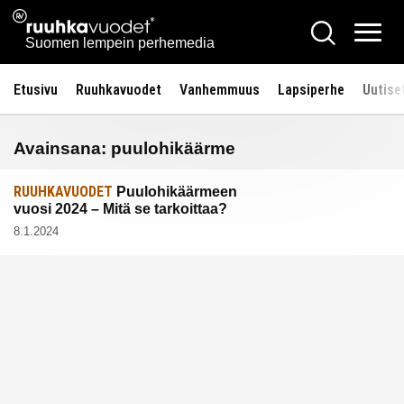
Siirry
Ruuhkavuodet.fi
Hae
sisältöön
Vali
Suomen lempein perhemedia
Etusivu
Ruuhkavuodet
Vanhemmuus
Lapsiperhe
Uutise
Avainsana:
puulohikäärme
RUUHKAVUODET
Puulohikäärmeen
vuosi 2024 – Mitä se tarkoittaa?
8.1.2024