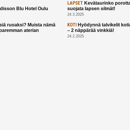
LAPSET
Kevätaurinko porotta
disson Blu Hotel Oulu
suojata lapsen silmät!
24.3.2025
KOTI
siä ruoaksi? Muista nämä
Hyödynnä talvikelit koti
t paremman aterian
– 2 näppärää vinkkiä!
24.2.2025
Etusivu
Meistä
Ruuhkavuodet
Lapsiperhe
Vanhemmuus
Tietosuojalauseke