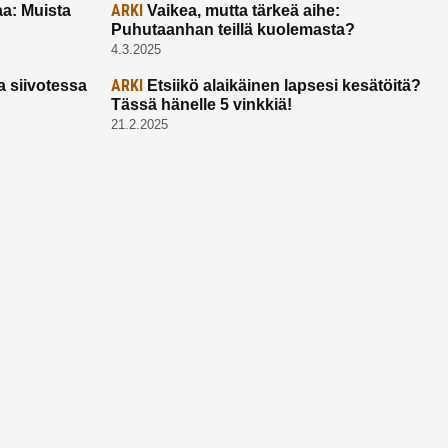
ARKI
a: Muista
Vaikea, mutta tärkeä aihe:
Puhutaanhan teillä kuolemasta?
4.3.2025
ARKI
a siivotessa
Etsiikö alaikäinen lapsesi kesätöitä?
Tässä hänelle 5 vinkkiä!
21.2.2025
Ota yhtettä
Ota yhteyttä:
toimitus@ruuhkavuodet.fi
Yhteistyöt:
myynti@ruuhkavuodet.fi