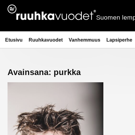
Siirry
sisältöön
Suomen lemp
Ruuhkavuodet.fi
Etusivu
Ruuhkavuodet
Vanhemmuus
Lapsiperhe
Avainsana:
purkka