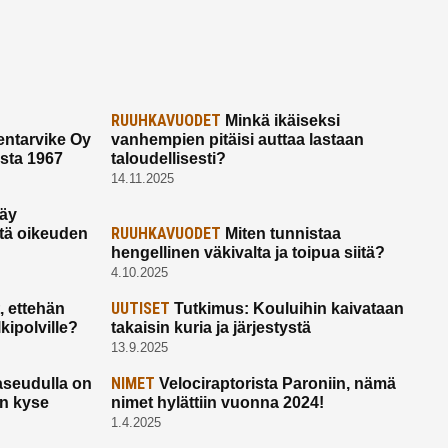
RUUHKAVUODET
Minkä ikäiseksi
ntarvike Oy
vanhempien pitäisi auttaa lastaan
esta 1967
taloudellisesti?
14.11.2025
käy
RUUHKAVUODET
ltä oikeuden
Miten tunnistaa
hengellinen väkivalta ja toipua siitä?
4.10.2025
UUTISET
 ettehän
Tutkimus: Kouluihin kaivataan
kipolville?
takaisin kuria ja järjestystä
13.9.2025
NIMET
seudulla on
Velociraptorista Paroniin, nämä
on kyse
nimet hylättiin vuonna 2024!
1.4.2025