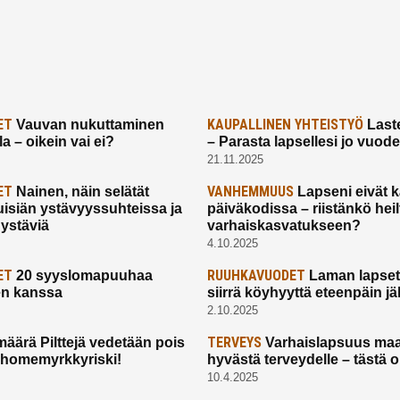
ET
KAUPALLINEN YHTEISTYÖ
Vauvan nukuttaminen
Laste
a – oikein vai ei?
– Parasta lapsellesi jo vuod
21.11.2025
ET
VANHEMMUUS
Nainen, näin selätät
Lapseni eivät 
uisiän ystävyyssuhteissa ja
päiväkodissa – riistänkö hei
 ystäviä
varhaiskasvatukseen?
4.10.2025
ET
RUUHKAVUODET
20 syyslomapuuhaa
Laman lapset,
en kanssa
siirrä köyhyyttä eteenpäin jäl
2.10.2025
TERVEYS
määrä Pilttejä vedetään pois
Varhaislapsuus maa
 homemyrkkyriski!
hyvästä terveydelle – tästä 
10.4.2025