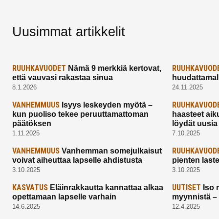
Uusimmat artikkelit
RUUHKAVUODET
RUUHKAVUOD
Nämä 9 merkkiä kertovat,
että vauvasi rakastaa sinua
huudattamall
8.1.2026
24.11.2025
VANHEMMUUS
RUUHKAVUOD
Isyys leskeyden myötä –
kun puoliso tekee peruuttamattoman
haasteet aik
päätöksen
löydät uusia
1.11.2025
7.10.2025
VANHEMMUUS
RUUHKAVUOD
Vanhemman somejulkaisut
voivat aiheuttaa lapselle ahdistusta
pienten last
3.10.2025
3.10.2025
KASVATUS
UUTISET
Eläinrakkautta kannattaa alkaa
Iso 
opettamaan lapselle varhain
myynnistä –
14.6.2025
12.4.2025