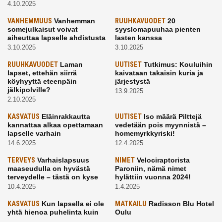
4.10.2025
VANHEMMUUS
Vanhemman
RUUHKAVUODET
20
somejulkaisut voivat
syyslomapuuhaa pienten
aiheuttaa lapselle ahdistusta
lasten kanssa
3.10.2025
3.10.2025
RUUHKAVUODET
Laman
UUTISET
Tutkimus: Kouluihin
lapset, ettehän siirrä
kaivataan takaisin kuria ja
köyhyyttä eteenpäin
järjestystä
jälkipolville?
13.9.2025
2.10.2025
KASVATUS
Eläinrakkautta
UUTISET
Iso määrä Pilttejä
kannattaa alkaa opettamaan
vedetään pois myynnistä –
lapselle varhain
homemyrkkyriski!
14.6.2025
12.4.2025
TERVEYS
Varhaislapsuus
NIMET
Velociraptorista
maaseudulla on hyvästä
Paroniin, nämä nimet
terveydelle – tästä on kyse
hylättiin vuonna 2024!
10.4.2025
1.4.2025
KASVATUS
Kun lapsella ei ole
MATKAILU
Radisson Blu Hotel
yhtä hienoa puhelinta kuin
Oulu
kavereilla
24.3.2025