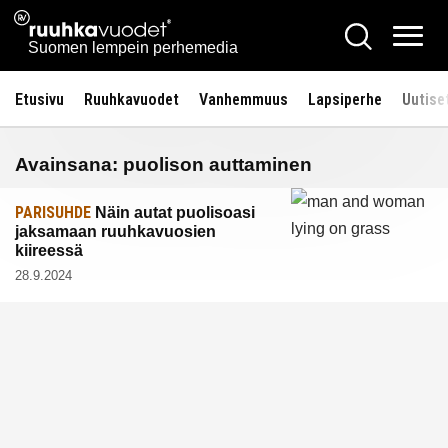
Siirry
Ruuhkavuodet.fi
Hae
sisältöön
Vali
Suomen lempein perhemedia
Etusivu
Ruuhkavuodet
Vanhemmuus
Lapsiperhe
Uutise
Avainsana:
puolison auttaminen
PARISUHDE
Näin autat puolisoasi
jaksamaan ruuhkavuosien
kiireessä
28.9.2024