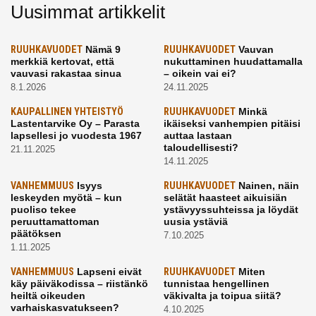
Uusimmat artikkelit
RUUHKAVUODET
Nämä 9
RUUHKAVUODET
Vauvan
merkkiä kertovat, että
nukuttaminen huudattamalla
vauvasi rakastaa sinua
– oikein vai ei?
8.1.2026
24.11.2025
KAUPALLINEN YHTEISTYÖ
RUUHKAVUODET
Minkä
Lastentarvike Oy – Parasta
ikäiseksi vanhempien pitäisi
lapsellesi jo vuodesta 1967
auttaa lastaan
taloudellisesti?
21.11.2025
14.11.2025
VANHEMMUUS
Isyys
RUUHKAVUODET
Nainen, näin
leskeyden myötä – kun
selätät haasteet aikuisiän
puoliso tekee
ystävyyssuhteissa ja löydät
peruuttamattoman
uusia ystäviä
päätöksen
7.10.2025
1.11.2025
VANHEMMUUS
Lapseni eivät
RUUHKAVUODET
Miten
käy päiväkodissa – riistänkö
tunnistaa hengellinen
heiltä oikeuden
väkivalta ja toipua siitä?
varhaiskasvatukseen?
4.10.2025