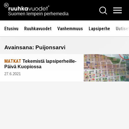
Siirry
Ruuhkavuodet.fi
Hae
sisältöön
Vali
Suomen lempein perhemedia
Etusivu
Ruuhkavuodet
Vanhemmuus
Lapsiperhe
Uutise
Avainsana:
Puijonsarvi
MATKAT
Tekemistä lapsiperheille-
Päivä Kuopiossa
27.6.2021