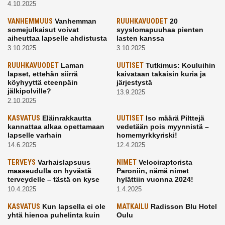
4.10.2025
VANHEMMUUS
Vanhemman
RUUHKAVUODET
20
somejulkaisut voivat
syyslomapuuhaa pienten
aiheuttaa lapselle ahdistusta
lasten kanssa
3.10.2025
3.10.2025
RUUHKAVUODET
Laman
UUTISET
Tutkimus: Kouluihin
lapset, ettehän siirrä
kaivataan takaisin kuria ja
köyhyyttä eteenpäin
järjestystä
jälkipolville?
13.9.2025
2.10.2025
KASVATUS
Eläinrakkautta
UUTISET
Iso määrä Pilttejä
kannattaa alkaa opettamaan
vedetään pois myynnistä –
lapselle varhain
homemyrkkyriski!
14.6.2025
12.4.2025
TERVEYS
Varhaislapsuus
NIMET
Velociraptorista
maaseudulla on hyvästä
Paroniin, nämä nimet
terveydelle – tästä on kyse
hylättiin vuonna 2024!
10.4.2025
1.4.2025
KASVATUS
Kun lapsella ei ole
MATKAILU
Radisson Blu Hotel
yhtä hienoa puhelinta kuin
Oulu
kavereilla
24.3.2025