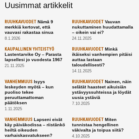
Uusimmat artikkelit
RUUHKAVUODET
Nämä 9
RUUHKAVUODET
Vauvan
merkkiä kertovat, että
nukuttaminen huudattamalla
vauvasi rakastaa sinua
– oikein vai ei?
8.1.2026
24.11.2025
KAUPALLINEN YHTEISTYÖ
RUUHKAVUODET
Minkä
Lastentarvike Oy – Parasta
ikäiseksi vanhempien pitäisi
lapsellesi jo vuodesta 1967
auttaa lastaan
taloudellisesti?
21.11.2025
14.11.2025
VANHEMMUUS
Isyys
RUUHKAVUODET
Nainen, näin
leskeyden myötä – kun
selätät haasteet aikuisiän
puoliso tekee
ystävyyssuhteissa ja löydät
peruuttamattoman
uusia ystäviä
päätöksen
7.10.2025
1.11.2025
VANHEMMUUS
Lapseni eivät
RUUHKAVUODET
Miten
käy päiväkodissa – riistänkö
tunnistaa hengellinen
heiltä oikeuden
väkivalta ja toipua siitä?
varhaiskasvatukseen?
4.10.2025