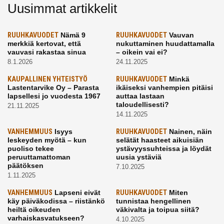
Uusimmat artikkelit
RUUHKAVUODET
Nämä 9
RUUHKAVUODET
Vauvan
merkkiä kertovat, että
nukuttaminen huudattamalla
vauvasi rakastaa sinua
– oikein vai ei?
8.1.2026
24.11.2025
KAUPALLINEN YHTEISTYÖ
RUUHKAVUODET
Minkä
Lastentarvike Oy – Parasta
ikäiseksi vanhempien pitäisi
lapsellesi jo vuodesta 1967
auttaa lastaan
taloudellisesti?
21.11.2025
14.11.2025
VANHEMMUUS
Isyys
RUUHKAVUODET
Nainen, näin
leskeyden myötä – kun
selätät haasteet aikuisiän
puoliso tekee
ystävyyssuhteissa ja löydät
peruuttamattoman
uusia ystäviä
päätöksen
7.10.2025
1.11.2025
VANHEMMUUS
Lapseni eivät
RUUHKAVUODET
Miten
käy päiväkodissa – riistänkö
tunnistaa hengellinen
heiltä oikeuden
väkivalta ja toipua siitä?
varhaiskasvatukseen?
4.10.2025