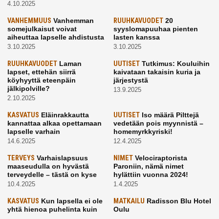
4.10.2025
VANHEMMUUS
Vanhemman
RUUHKAVUODET
20
somejulkaisut voivat
syyslomapuuhaa pienten
aiheuttaa lapselle ahdistusta
lasten kanssa
3.10.2025
3.10.2025
RUUHKAVUODET
Laman
UUTISET
Tutkimus: Kouluihin
lapset, ettehän siirrä
kaivataan takaisin kuria ja
köyhyyttä eteenpäin
järjestystä
jälkipolville?
13.9.2025
2.10.2025
KASVATUS
Eläinrakkautta
UUTISET
Iso määrä Pilttejä
kannattaa alkaa opettamaan
vedetään pois myynnistä –
lapselle varhain
homemyrkkyriski!
14.6.2025
12.4.2025
TERVEYS
Varhaislapsuus
NIMET
Velociraptorista
maaseudulla on hyvästä
Paroniin, nämä nimet
terveydelle – tästä on kyse
hylättiin vuonna 2024!
10.4.2025
1.4.2025
KASVATUS
Kun lapsella ei ole
MATKAILU
Radisson Blu Hotel
yhtä hienoa puhelinta kuin
Oulu
kavereilla
24.3.2025