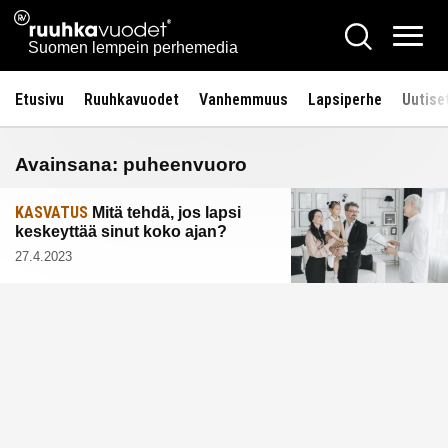
Siirry
Ruuhkavuodet.fi
Hae
sisältöön
Vali
Suomen lempein perhemedia
Etusivu
Ruuhkavuodet
Vanhemmuus
Lapsiperhe
Uutise
Avainsana:
puheenvuoro
KASVATUS
Mitä tehdä, jos lapsi
keskeyttää sinut koko ajan?
27.4.2023