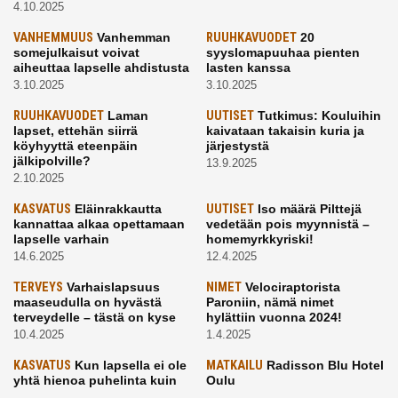
4.10.2025
VANHEMMUUS
Vanhemman
RUUHKAVUODET
20
somejulkaisut voivat
syyslomapuuhaa pienten
aiheuttaa lapselle ahdistusta
lasten kanssa
3.10.2025
3.10.2025
RUUHKAVUODET
Laman
UUTISET
Tutkimus: Kouluihin
lapset, ettehän siirrä
kaivataan takaisin kuria ja
köyhyyttä eteenpäin
järjestystä
jälkipolville?
13.9.2025
2.10.2025
KASVATUS
Eläinrakkautta
UUTISET
Iso määrä Pilttejä
kannattaa alkaa opettamaan
vedetään pois myynnistä –
lapselle varhain
homemyrkkyriski!
14.6.2025
12.4.2025
TERVEYS
Varhaislapsuus
NIMET
Velociraptorista
maaseudulla on hyvästä
Paroniin, nämä nimet
terveydelle – tästä on kyse
hylättiin vuonna 2024!
10.4.2025
1.4.2025
KASVATUS
Kun lapsella ei ole
MATKAILU
Radisson Blu Hotel
yhtä hienoa puhelinta kuin
Oulu
kavereilla
24.3.2025