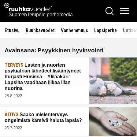
Siirry
Ruuhkavuodet.fi
Hae
sisältöön
Vali
Suomen lempein perhemedia
Etusivu
Ruuhkavuodet
Vanhemmuus
Lapsiperhe
Uutise
Avainsana:
Psyykkinen hyvinvointi
TERVEYS
Lasten ja nuorten
psykiatrian lähetteet lisääntyneet
hurjasti Husissa – Ylilääkäri:
Lapsilta vaaditaan liikaa liian
nuorina
28.8.2022
ÄITIYS
Saako mielenterveys-
ongelmista kärsivä haluta lapsia?
25.7.2022