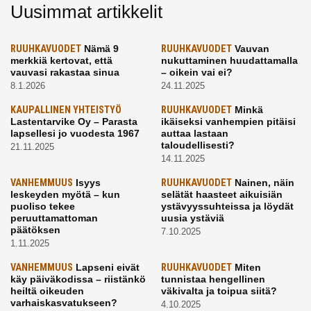
Uusimmat artikkelit
RUUHKAVUODET
Nämä 9
RUUHKAVUODET
Vauvan
merkkiä kertovat, että
nukuttaminen huudattamalla
vauvasi rakastaa sinua
– oikein vai ei?
8.1.2026
24.11.2025
KAUPALLINEN YHTEISTYÖ
RUUHKAVUODET
Minkä
Lastentarvike Oy – Parasta
ikäiseksi vanhempien pitäisi
lapsellesi jo vuodesta 1967
auttaa lastaan
taloudellisesti?
21.11.2025
14.11.2025
VANHEMMUUS
Isyys
RUUHKAVUODET
Nainen, näin
leskeyden myötä – kun
selätät haasteet aikuisiän
puoliso tekee
ystävyyssuhteissa ja löydät
peruuttamattoman
uusia ystäviä
päätöksen
7.10.2025
1.11.2025
VANHEMMUUS
Lapseni eivät
RUUHKAVUODET
Miten
käy päiväkodissa – riistänkö
tunnistaa hengellinen
heiltä oikeuden
väkivalta ja toipua siitä?
varhaiskasvatukseen?
4.10.2025