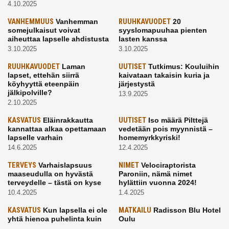
4.10.2025
VANHEMMUUS
Vanhemman
RUUHKAVUODET
20
somejulkaisut voivat
syyslomapuuhaa pienten
aiheuttaa lapselle ahdistusta
lasten kanssa
3.10.2025
3.10.2025
RUUHKAVUODET
Laman
UUTISET
Tutkimus: Kouluihin
lapset, ettehän siirrä
kaivataan takaisin kuria ja
köyhyyttä eteenpäin
järjestystä
jälkipolville?
13.9.2025
2.10.2025
KASVATUS
Eläinrakkautta
UUTISET
Iso määrä Pilttejä
kannattaa alkaa opettamaan
vedetään pois myynnistä –
lapselle varhain
homemyrkkyriski!
14.6.2025
12.4.2025
TERVEYS
Varhaislapsuus
NIMET
Velociraptorista
maaseudulla on hyvästä
Paroniin, nämä nimet
terveydelle – tästä on kyse
hylättiin vuonna 2024!
10.4.2025
1.4.2025
KASVATUS
Kun lapsella ei ole
MATKAILU
Radisson Blu Hotel
yhtä hienoa puhelinta kuin
Oulu
kavereilla
24.3.2025