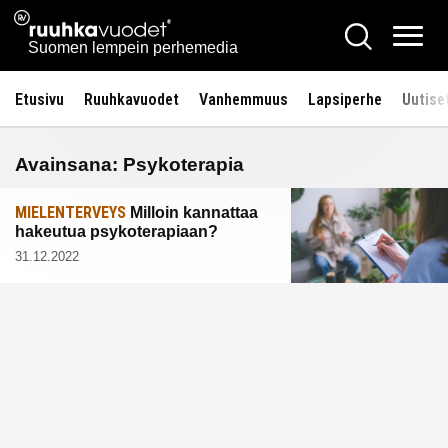
Siirry
Ruuhkavuodet.fi
Hae
sisältöön
Vali
Suomen lempein perhemedia
Etusivu
Ruuhkavuodet
Vanhemmuus
Lapsiperhe
Uutise
Avainsana:
Psykoterapia
MIELENTERVEYS
Milloin kannattaa
hakeutua psykoterapiaan?
31.12.2022