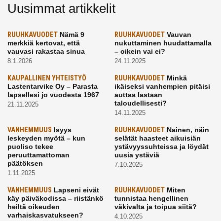
Uusimmat artikkelit
RUUHKAVUODET
Nämä 9
RUUHKAVUODET
Vauvan
merkkiä kertovat, että
nukuttaminen huudattamalla
vauvasi rakastaa sinua
– oikein vai ei?
8.1.2026
24.11.2025
KAUPALLINEN YHTEISTYÖ
RUUHKAVUODET
Minkä
Lastentarvike Oy – Parasta
ikäiseksi vanhempien pitäisi
lapsellesi jo vuodesta 1967
auttaa lastaan
taloudellisesti?
21.11.2025
14.11.2025
VANHEMMUUS
Isyys
RUUHKAVUODET
Nainen, näin
leskeyden myötä – kun
selätät haasteet aikuisiän
puoliso tekee
ystävyyssuhteissa ja löydät
peruuttamattoman
uusia ystäviä
päätöksen
7.10.2025
1.11.2025
VANHEMMUUS
Lapseni eivät
RUUHKAVUODET
Miten
käy päiväkodissa – riistänkö
tunnistaa hengellinen
heiltä oikeuden
väkivalta ja toipua siitä?
varhaiskasvatukseen?
4.10.2025