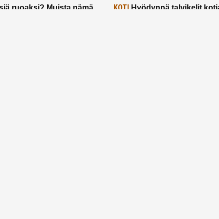
KOTI
siä ruoaksi? Muista nämä
Hyödynnä talvikelit koti
t paremman aterian
– 2 näppärää vinkkiä!
24.2.2025
Etusivu
Meistä
Ruuhkavuodet
Lapsiperhe
Vanhemmuus
Tietosuojalauseke
© 2026 Ruuhkavuodet.fi. Kaikki oikeudet pidätetään.