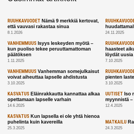
RUUHKAVUODET
RUUHKAVUOD
Nämä 9 merkkiä kertovat,
että vauvasi rakastaa sinua
huudattamall
8.1.2026
24.11.2025
VANHEMMUUS
RUUHKAVUOD
Isyys leskeyden myötä –
kun puoliso tekee peruuttamattoman
haasteet aik
päätöksen
löydät uusia
1.11.2025
7.10.2025
VANHEMMUUS
RUUHKAVUOD
Vanhemman somejulkaisut
voivat aiheuttaa lapselle ahdistusta
pienten last
3.10.2025
3.10.2025
KASVATUS
UUTISET
Eläinrakkautta kannattaa alkaa
Iso 
opettamaan lapselle varhain
myynnistä –
14.6.2025
12.4.2025
KASVATUS
Kun lapsella ei ole yhtä hienoa
MATKAILU
puhelinta kuin kavereilla
Ra
25.3.2025
24.3.2025