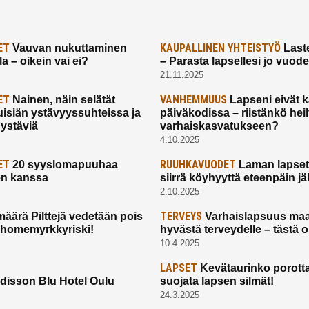
ET
KAUPALLINEN YHTEISTYÖ
Vauvan nukuttaminen
Laste
a – oikein vai ei?
– Parasta lapsellesi jo vuod
21.11.2025
ET
VANHEMMUUS
Nainen, näin selätät
Lapseni eivät 
uisiän ystävyyssuhteissa ja
päiväkodissa – riistänkö hei
 ystäviä
varhaiskasvatukseen?
4.10.2025
ET
RUUHKAVUODET
20 syyslomapuuhaa
Laman lapset,
en kanssa
siirrä köyhyyttä eteenpäin jäl
2.10.2025
TERVEYS
määrä Pilttejä vedetään pois
Varhaislapsuus maa
 homemyrkkyriski!
hyvästä terveydelle – tästä 
10.4.2025
LAPSET
Kevätaurinko porotta
disson Blu Hotel Oulu
suojata lapsen silmät!
24.3.2025