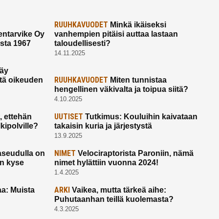
RUUHKAVUODET
Minkä ikäiseksi
ntarvike Oy
vanhempien pitäisi auttaa lastaan
esta 1967
taloudellisesti?
14.11.2025
käy
RUUHKAVUODET
ltä oikeuden
Miten tunnistaa
hengellinen väkivalta ja toipua siitä?
4.10.2025
UUTISET
 ettehän
Tutkimus: Kouluihin kaivataan
kipolville?
takaisin kuria ja järjestystä
13.9.2025
NIMET
seudulla on
Velociraptorista Paroniin, nämä
on kyse
nimet hylättiin vuonna 2024!
1.4.2025
ARKI
a: Muista
Vaikea, mutta tärkeä aihe:
Puhutaanhan teillä kuolemasta?
4.3.2025