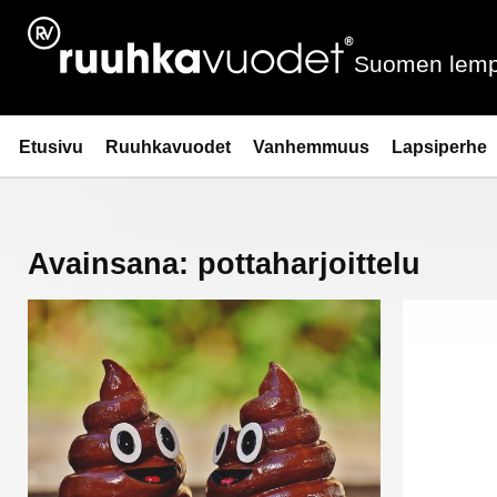
Siirry
sisältöön
Suomen lemp
Ruuhkavuodet.fi
Etusivu
Ruuhkavuodet
Vanhemmuus
Lapsiperhe
Avainsana:
pottaharjoittelu