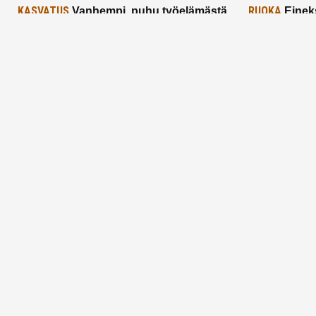
KASVATUS
RUOKA
Vanhempi, puhu työelämästä
Einek
lapselle – mutta mieti sanojasi!
asiat ja saa
25.2.2025
24.2.2025
Aitoa vertaistukea perhearkeen, lempeästi
myötäeläen
Facebook
Instagram
TikTok
X