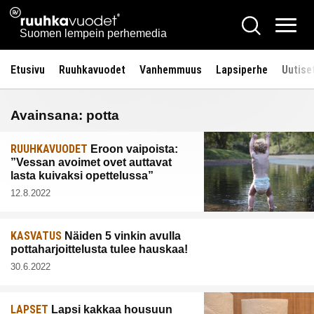
Siirry
Ruuhkavuodet.fi
Hae
sisältöön
Vali
Suomen lempein perhemedia
Etusivu
Ruuhkavuodet
Vanhemmuus
Lapsiperhe
Uutise
Avainsana:
potta
RUUHKAVUODET
Eroon vaipoista:
”Vessan avoimet ovet auttavat
lasta kuivaksi opettelussa”
12.8.2022
KASVATUS
Näiden 5 vinkin avulla
pottaharjoittelusta tulee hauskaa!
30.6.2022
LAPSET
Lapsi kakkaa housuun