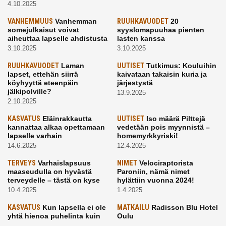
4.10.2025
VANHEMMUUS
Vanhemman
RUUHKAVUODET
20
somejulkaisut voivat
syyslomapuuhaa pienten
aiheuttaa lapselle ahdistusta
lasten kanssa
3.10.2025
3.10.2025
RUUHKAVUODET
Laman
UUTISET
Tutkimus: Kouluihin
lapset, ettehän siirrä
kaivataan takaisin kuria ja
köyhyyttä eteenpäin
järjestystä
jälkipolville?
13.9.2025
2.10.2025
KASVATUS
Eläinrakkautta
UUTISET
Iso määrä Pilttejä
kannattaa alkaa opettamaan
vedetään pois myynnistä –
lapselle varhain
homemyrkkyriski!
14.6.2025
12.4.2025
TERVEYS
Varhaislapsuus
NIMET
Velociraptorista
maaseudulla on hyvästä
Paroniin, nämä nimet
terveydelle – tästä on kyse
hylättiin vuonna 2024!
10.4.2025
1.4.2025
KASVATUS
Kun lapsella ei ole
MATKAILU
Radisson Blu Hotel
yhtä hienoa puhelinta kuin
Oulu
kavereilla
24.3.2025