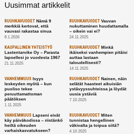
Uusimmat artikkelit
RUUHKAVUODET
Nämä 9
RUUHKAVUODET
Vauvan
merkkiä kertovat, että
nukuttaminen huudattamalla
vauvasi rakastaa sinua
– oikein vai ei?
8.1.2026
24.11.2025
KAUPALLINEN YHTEISTYÖ
RUUHKAVUODET
Minkä
Lastentarvike Oy – Parasta
ikäiseksi vanhempien pitäisi
lapsellesi jo vuodesta 1967
auttaa lastaan
taloudellisesti?
21.11.2025
14.11.2025
VANHEMMUUS
Isyys
RUUHKAVUODET
Nainen, näin
leskeyden myötä – kun
selätät haasteet aikuisiän
puoliso tekee
ystävyyssuhteissa ja löydät
peruuttamattoman
uusia ystäviä
päätöksen
7.10.2025
1.11.2025
VANHEMMUUS
Lapseni eivät
RUUHKAVUODET
Miten
käy päiväkodissa – riistänkö
tunnistaa hengellinen
heiltä oikeuden
väkivalta ja toipua siitä?
varhaiskasvatukseen?
4.10.2025